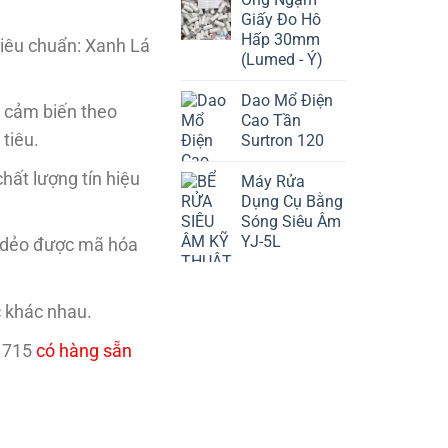
Giấy Đo Hô
Hấp 30mm
tiêu chuẩn: Xanh Lá
(Lumed - Ý)
Dao Mổ Điện
ị cảm biến theo
Cao Tần
tiêu.
Surtron 120
ất lượng tín hiệu
Máy Rửa
Dụng Cụ Bằng
Sóng Siêu Âm
YJ-5L
 dẻo được mã hóa
 khác nhau.
 715
có hàng sẵn