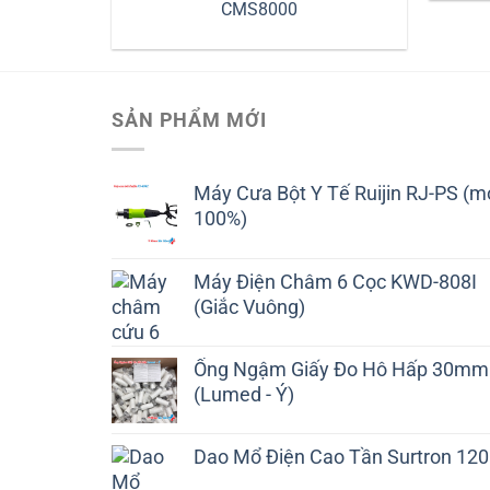
CMS8000
SẢN PHẨM MỚI
Máy Cưa Bột Y Tế Ruijin RJ-PS (m
100%)
Máy Điện Châm 6 Cọc KWD-808I
(Giắc Vuông)
Ống Ngậm Giấy Đo Hô Hấp 30mm
(Lumed - Ý)
Dao Mổ Điện Cao Tần Surtron 120