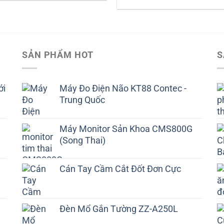
SẢN PHẨM HOT
S
ới
Máy Đo Điện Não KT88 Contec -
Trung Quốc
Máy Monitor Sản Khoa CMS800G
(Song Thai)
Cán Tay Cầm Cắt Đốt Đơn Cực
Đèn Mổ Gắn Tường ZZ-A250L