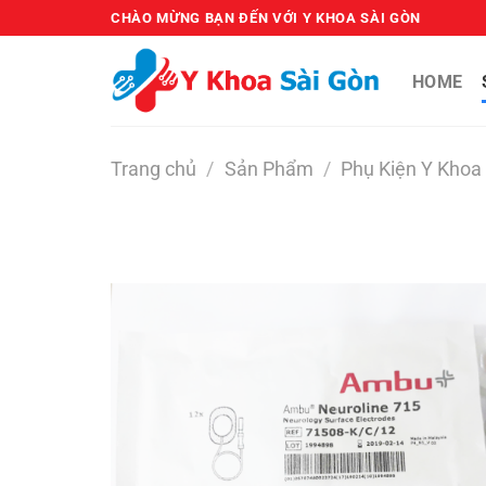
Bỏ
CHÀO MỪNG BẠN ĐẾN VỚI Y KHOA SÀI GÒN
qua
nội
HOME
dung
Trang chủ
/
Sản Phẩm
/
Phụ Kiện Y Khoa