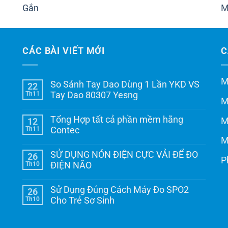
CÁC BÀI VIẾT MỚI
C
M
So Sánh Tay Dao Dùng 1 Lần YKD VS
22
Th11
Tay Dao 80307 Yesng
M
Tổng Hợp tất cả phần mềm hãng
M
12
Th11
Contec
M
SỬ DỤNG NÓN ĐIỆN CỰC VẢI ĐỂ ĐO
26
P
Th10
ĐIỆN NÃO
Sử Dụng Đúng Cách Máy Đo SPO2
26
Th10
Cho Trẻ Sơ Sinh