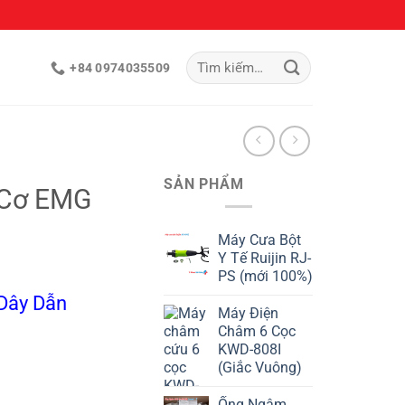
Tìm
+84 0974035509
kiếm:
SẢN PHẨM
 Cơ EMG
Máy Cưa Bột
Y Tế Ruijin RJ-
PS (mới 100%)
Dây Dẫn
Máy Điện
Châm 6 Cọc
KWD-808I
(Giắc Vuông)
Ống Ngậm