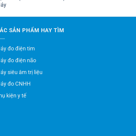
ÁC SẢN PHẨM HAY TÌM
áy đo điện tim
áy đo điện não
áy siêu âm trị liệu
áy đo CNHH
hụ kiện y tế