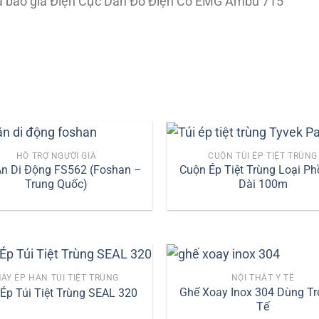
à báo giá Điện Cực Dán Đo Điện Cơ EMG Ambu 715
HỖ TRỢ NGƯỜI GIÀ
CUỘN TÚI ÉP TIỆT TRÙNG
n Di Động FS562 (Foshan –
Cuộn Ép Tiệt Trùng Loại P
Trung Quốc)
Dài 100m
ÁY ÉP HÀN TÚI TIỆT TRÙNG
NỘI THẤT Y TẾ
Ghế Xoay Inox 304 Dùng Tr
Ép Túi Tiệt Trùng SEAL 320
Tế