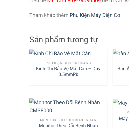
Liên hệ
Mr. Tâm – 0974035509
để tư vấn v
Tham khảo thêm
Phụ Kiện Máy Điện Cơ
Sản phẩm tương tự
PHỤ KIỆN CHỤP X QUANG
Kính Chì Bảo Vệ Mắt Cận – Dày
Bàn Ă
0.5mmPb
M
Máy 
MONITOR THEO DÕI BỆNH NHÂN
Monitor Theo Dõi Bệnh Nhân