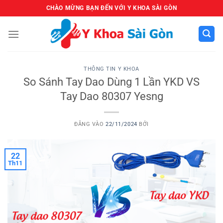
Bỏ
CHÀO MỪNG BẠN ĐẾN VỚI Y KHOA SÀI GÒN
qua
nội
dung
THÔNG TIN Y KHOA
So Sánh Tay Dao Dùng 1 Lần YKD VS
Tay Dao 80307 Yesng
ĐĂNG VÀO
22/11/2024
BỞI
22
Th11