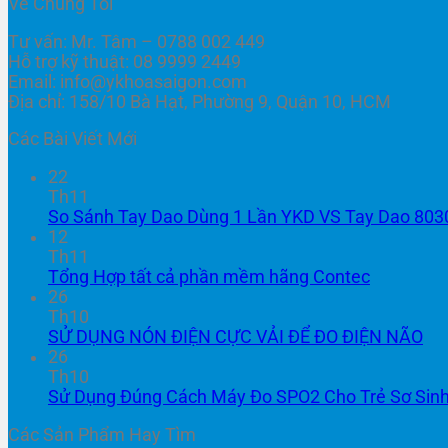
Về Chúng Tôi
Tư vấn: Mr. Tâm – 0788 002 449
Hỗ trợ kỹ thuật: 08 9999 2449
Email: info@ykhoasaigon.com
Địa chỉ: 158/10 Bà Hạt, Phường 9, Quận 10, HCM
Các Bài Viết Mới
22
Th11
So Sánh Tay Dao Dùng 1 Lần YKD VS Tay Dao 803
12
Th11
Tổng Hợp tất cả phần mềm hãng Contec
26
Th10
SỬ DỤNG NÓN ĐIỆN CỰC VẢI ĐỂ ĐO ĐIỆN NÃO
26
Th10
Sử Dụng Đúng Cách Máy Đo SPO2 Cho Trẻ Sơ Sin
Các Sản Phẩm Hay Tìm