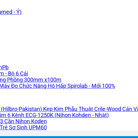
med - Ý)
mmPb
 - Bộ 6 Cái
Dạng Phồng 300mm x100m
Máy Đo Chức Năng Hô Hấp Spirolab - Mới 100%
Kẹp Kim Phẫu Thuật Crile-Wood Cán Và
im 6 Kênh ECG-1250K (Nihon Kohden - Nhật)
 3 Cần Nihon Koden
Trẻ Sơ Sinh UPM60