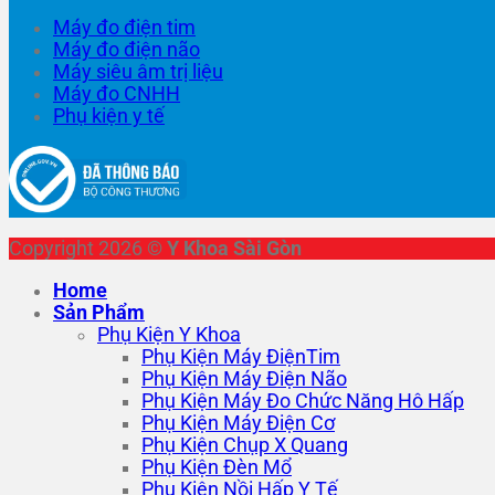
Máy đo điện tim
Máy đo điện não
Máy siêu âm trị liệu
Máy đo CNHH
Phụ kiện y tế
Copyright 2026 ©
Y Khoa Sài Gòn
Home
Sản Phẩm
Phụ Kiện Y Khoa
Phụ Kiện Máy ĐiệnTim
Phụ Kiện Máy Điện Não
Phụ Kiện Máy Đo Chức Năng Hô Hấp
Phụ Kiện Máy Điện Cơ
Phụ Kiện Chụp X Quang
Phụ Kiện Đèn Mổ
Phụ Kiện Nồi Hấp Y Tế