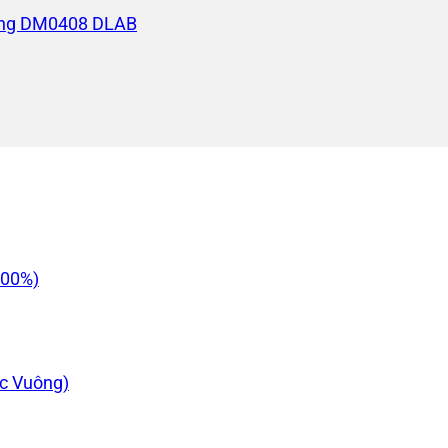
100%)
c Vuông)