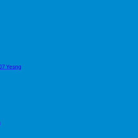
07 Yesng
h