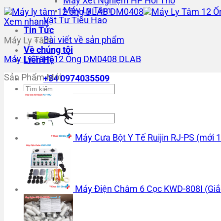
Máy Xét Nghiệm HP Hơi Thở
Máy Ly Tâm
Vật Tư Tiêu Hao
Xem nhanh
Tin Tức
Bài viết về sản phẩm
Máy Ly Tâm
Về chúng tôi
Máy Ly Tâm 12 Ống DM0408 DLAB
Liên Hệ
Sản Phẩm Mới
+84 0974035509
Tìm
kiếm:
Tìm
kiếm:
Máy Cưa Bột Y Tế Ruijin RJ-PS (mới 
Máy Điện Châm 6 Cọc KWD-808I (Giắ