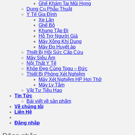
Ghế Khám Tai Mũi Họng
Dụng Cụ Phẫu Thuật
Y Tế Gia Đình
Xe Lăn
Ghế Bô
Khung Tập Đi
Hỗ Trợ Người Già
Máy Xông Khí Dung
Máy Đo Huyết áp
Thiết Bị Hồi Sức Cấp Cứu
Máy Siêu Âm
Nội Thất Y Tế
Khỏe Đẹp Cùng Togu – Đức
Thiết Bị Phòng Xét Nghiệm
Máy Xét Nghiệm HP Hơi Thở
Máy Ly Tâm
Vật Tư Tiêu Hao
Tin Tức
Bài viết về sản phẩm
Về chúng tôi
Liên Hệ
Đăng nhập