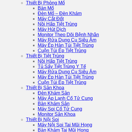
Thiết Bị Phòng Mổ
Bàn Mổ
Đèn Mổ – Đèn Khám
Máy Cắt Đốt
Nồi Hấp Tiệt Trùng
Máy Hút Dịch
Monitor Theo Dõi Bệnh Nhân
Máy Rửa Dụng Cụ Siêu Âm
Máy Ép Hàn Túi Tiệt Trùng
Cuộn Túi Ép Tiệt Trùng
Thiết Bị Tiệt Trùng
Nồi Hấp Tiệt Trùng
Tủ Sấy Tiệt Trùng Y Tế
Máy Rửa Dụng Cụ Siêu Âm
Máy Ép Hàn Túi Tiệt Trùng
Cuộn Túi Ép Tiệt Trùng
Thiết Bị Sản Khoa
Đèn Khám Sản
Máy Áp Lạnh Cổ Tử Cung
Bàn Khám Sản
Máy Soi Cổ Tử Cung
Monitor Sản Khoa
Thiết Bị Nội Soi
Máy Nội Soi Tai Mũi Họng
Bàn Khám Tai Mũi Họng