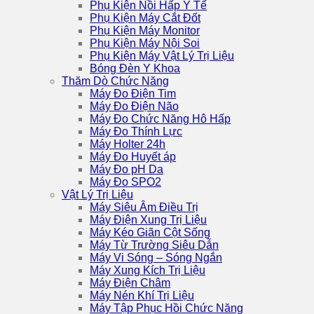
Phụ Kiện Nồi Hấp Y Tế
Phụ Kiện Máy Cắt Đốt
Phụ Kiện Máy Monitor
Phụ Kiện Máy Nội Soi
Phụ Kiện Máy Vật Lý Trị Liệu
Bóng Đèn Y Khoa
Thăm Dò Chức Năng
Máy Đo Điện Tim
Máy Đo Điện Não
Máy Đo Chức Năng Hô Hấp
Máy Đo Thính Lực
Máy Holter 24h
Máy Đo Huyết áp
Máy Đo pH Da
Máy Đo SPO2
Vật Lý Trị Liệu
Máy Siêu Âm Điều Trị
Máy Điện Xung Trị Liệu
Máy Kéo Giãn Cột Sống
Máy Từ Trường Siêu Dẫn
Máy Vi Sóng – Sóng Ngắn
Máy Xung Kích Trị Liệu
Máy Điện Châm
Máy Nén Khí Trị Liệu
Máy Tập Phục Hồi Chức Năng