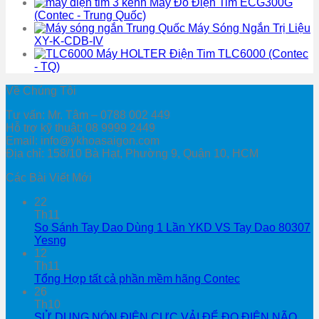
Máy Đo Điện Tim ECG300G
(Contec - Trung Quốc)
Máy Sóng Ngắn Trị Liệu
XY-K-CDB-IV
Máy HOLTER Điện Tim TLC6000 (Contec
- TQ)
Về Chúng Tôi
Tư vấn: Mr. Tâm – 0788 002 449
Hỗ trợ kỹ thuật: 08 9999 2449
Email: info@ykhoasaigon.com
Địa chỉ: 158/10 Bà Hạt, Phường 9, Quận 10, HCM
Các Bài Viết Mới
22
Th11
So Sánh Tay Dao Dùng 1 Lần YKD VS Tay Dao 80307
Yesng
12
Th11
Tổng Hợp tất cả phần mềm hãng Contec
26
Th10
SỬ DỤNG NÓN ĐIỆN CỰC VẢI ĐỂ ĐO ĐIỆN NÃO