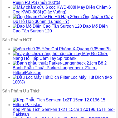
Ruijin RJ-PS (mới 100%)
Máy Điện Châm 6
Cọc KWD-808I (Giắc Vuông)
Ống Ngậm Giấy
Đo Hô Hấp 30mm (Lumed - Ý)
Dao Mổ Điện
Cao Tần Surtron 120
Sản Phẩm HOT
Yếm Chì Phòng X-Quang 0,35mmPb
Máy Đo Chức
Năng Hô Hấp Cầm Tay Spirobank
Bộ 2
Banh Phẫu Thuật Parker-Langenbeck 21cm -
Hilbro/Pakistan
Filter Lọc Máy Hút Dịch (Mới
100%)
Sản Phẩm Ưu Thích
Kẹp Phẫu Tích Semken 1x2T 15cm 12.0196.15 Hilbro-
Pakistan