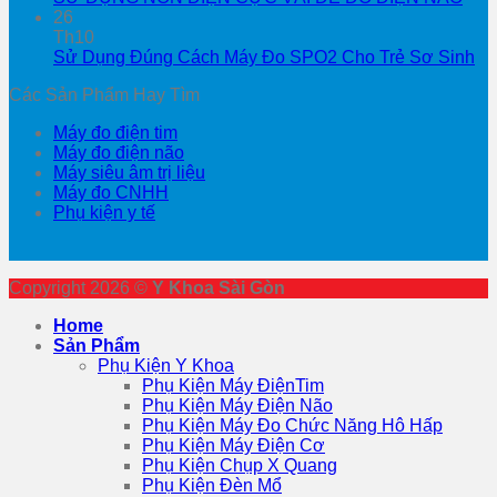
26
Th10
Sử Dụng Đúng Cách Máy Đo SPO2 Cho Trẻ Sơ Sinh
Các Sản Phẩm Hay Tìm
Máy đo điện tim
Máy đo điện não
Máy siêu âm trị liệu
Máy đo CNHH
Phụ kiện y tế
Copyright 2026 ©
Y Khoa Sài Gòn
Home
Sản Phẩm
Phụ Kiện Y Khoa
Phụ Kiện Máy ĐiệnTim
Phụ Kiện Máy Điện Não
Phụ Kiện Máy Đo Chức Năng Hô Hấp
Phụ Kiện Máy Điện Cơ
Phụ Kiện Chụp X Quang
Phụ Kiện Đèn Mổ