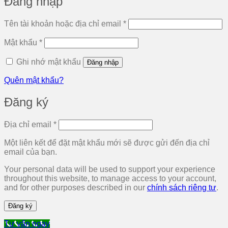
Đăng nhập
Bắt
Tên tài khoản hoặc địa chỉ email
*
buộc
Bắt
Mật khẩu
*
buộc
Ghi nhớ mật khẩu
Đăng nhập
Quên mật khẩu?
Đăng ký
Bắt
Địa chỉ email
*
buộc
Một liên kết để đặt mật khẩu mới sẽ được gửi đến địa chỉ
email của bạn.
Your personal data will be used to support your experience
throughout this website, to manage access to your account,
and for other purposes described in our
chính sách riêng tư
.
Đăng ký
Tư vấn ngay