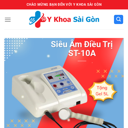
Bỏ
CHÀO MỪNG BẠN ĐẾN VỚI Y KHOA SÀI GÒN
qua
nội
dung
Siêu Âm Điều Trị
ST-10A