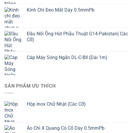
Kính Chì Đeo Mắt Dày 0.5mmPb
Đầu Nối Ống Hút Phẫu Thuật G14-Pakistan( Các
Cỡ)
Cáp Máy Sóng Ngắn DL-C-BII (Dài 1m)
SẢN PHẨM ƯU THÍCH
Hộp Inox Chữ Nhật (Các Cỡ)
Áo Chì X Quang Có Cổ Dày 0.5mmPb