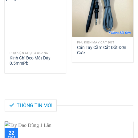
PHỤ KIỆN MÁY CẮT ĐỐT
Cán Tay Cầm Cắt Đốt Đơn
Cực
PHỤ KIỆN CHỤP X QUANG
Kính Chì Đeo Mắt Dày
0.5mmPb
THÔNG TIN MỚI
22
Th11