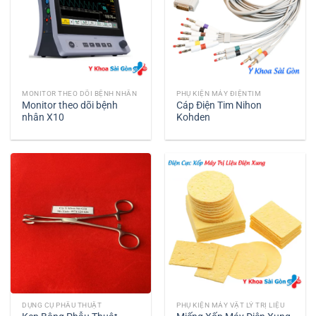
MONITOR THEO DÕI BỆNH NHÂN
PHỤ KIỆN MÁY ĐIỆNTIM
Monitor theo dõi bệnh
Cáp Điện Tim Nihon
nhân X10
Kohden
DỤNG CỤ PHẪU THUẬT
PHỤ KIỆN MÁY VẬT LÝ TRỊ LIỆU