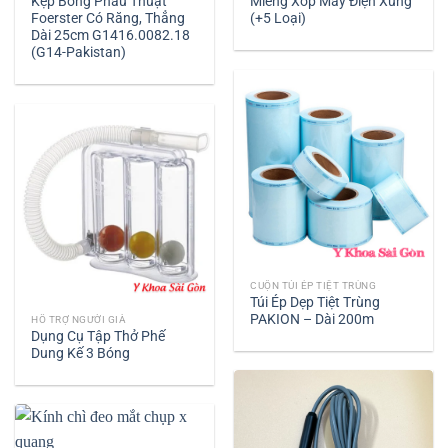
Kẹp Bông Phẫu Thuật
Miếng Xốp Máy Điện Xung
Foerster Có Răng, Thẳng
(+5 Loại)
Dài 25cm G1416.0082.18
(G14-Pakistan)
CUỘN TÚI ÉP TIỆT TRÙNG
Túi Ép Dẹp Tiệt Trùng
PAKION – Dài 200m
HỖ TRỢ NGƯỜI GIÀ
Dụng Cụ Tập Thở Phế
Dung Kế 3 Bóng