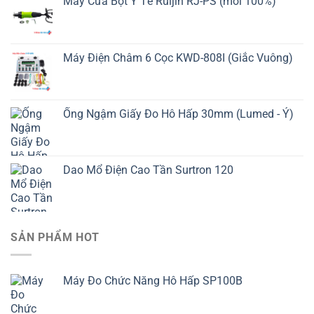
Máy Cưa Bột Y Tế Ruijin RJ-PS (mới 100%)
Máy Điện Châm 6 Cọc KWD-808I (Giắc Vuông)
Ống Ngậm Giấy Đo Hô Hấp 30mm (Lumed - Ý)
Dao Mổ Điện Cao Tần Surtron 120
SẢN PHẨM HOT
Máy Đo Chức Năng Hô Hấp SP100B