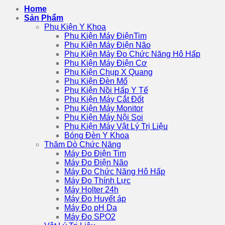
Home
Sản Phẩm
Phụ Kiện Y Khoa
Phụ Kiện Máy ĐiệnTim
Phụ Kiện Máy Điện Não
Phụ Kiện Máy Đo Chức Năng Hô Hấp
Phụ Kiện Máy Điện Cơ
Phụ Kiện Chụp X Quang
Phụ Kiện Đèn Mổ
Phụ Kiện Nồi Hấp Y Tế
Phụ Kiện Máy Cắt Đốt
Phụ Kiện Máy Monitor
Phụ Kiện Máy Nội Soi
Phụ Kiện Máy Vật Lý Trị Liệu
Bóng Đèn Y Khoa
Thăm Dò Chức Năng
Máy Đo Điện Tim
Máy Đo Điện Não
Máy Đo Chức Năng Hô Hấp
Máy Đo Thính Lực
Máy Holter 24h
Máy Đo Huyết áp
Máy Đo pH Da
Máy Đo SPO2