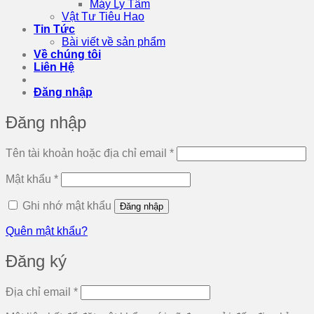
Máy Ly Tâm
Vật Tư Tiêu Hao
Tin Tức
Bài viết về sản phẩm
Về chúng tôi
Liên Hệ
Đăng nhập
Đăng nhập
Bắt
Tên tài khoản hoặc địa chỉ email
*
buộc
Bắt
Mật khẩu
*
buộc
Ghi nhớ mật khẩu
Đăng nhập
Quên mật khẩu?
Đăng ký
Bắt
Địa chỉ email
*
buộc