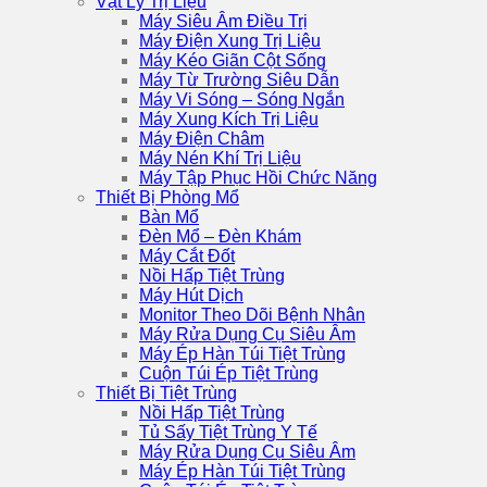
Vật Lý Trị Liệu
Máy Siêu Âm Điều Trị
Máy Điện Xung Trị Liệu
Máy Kéo Giãn Cột Sống
Máy Từ Trường Siêu Dẫn
Máy Vi Sóng – Sóng Ngắn
Máy Xung Kích Trị Liệu
Máy Điện Châm
Máy Nén Khí Trị Liệu
Máy Tập Phục Hồi Chức Năng
Thiết Bị Phòng Mổ
Bàn Mổ
Đèn Mổ – Đèn Khám
Máy Cắt Đốt
Nồi Hấp Tiệt Trùng
Máy Hút Dịch
Monitor Theo Dõi Bệnh Nhân
Máy Rửa Dụng Cụ Siêu Âm
Máy Ép Hàn Túi Tiệt Trùng
Cuộn Túi Ép Tiệt Trùng
Thiết Bị Tiệt Trùng
Nồi Hấp Tiệt Trùng
Tủ Sấy Tiệt Trùng Y Tế
Máy Rửa Dụng Cụ Siêu Âm
Máy Ép Hàn Túi Tiệt Trùng