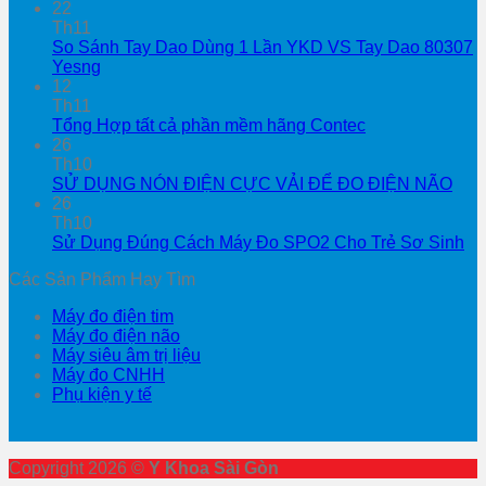
22
Th11
So Sánh Tay Dao Dùng 1 Lần YKD VS Tay Dao 80307
Yesng
12
Th11
Tổng Hợp tất cả phần mềm hãng Contec
26
Th10
SỬ DỤNG NÓN ĐIỆN CỰC VẢI ĐỂ ĐO ĐIỆN NÃO
26
Th10
Sử Dụng Đúng Cách Máy Đo SPO2 Cho Trẻ Sơ Sinh
Các Sản Phẩm Hay Tìm
Máy đo điện tim
Máy đo điện não
Máy siêu âm trị liệu
Máy đo CNHH
Phụ kiện y tế
Copyright 2026 ©
Y Khoa Sài Gòn