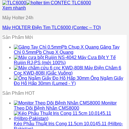
Xem nhanh
Máy Holter 24h
Máy HOLTER Điện Tim TLC6000 (Contec – TQ)
Sản Phẩm Mới
Găng Tay
Chì 0.5mmPb Chụp X Quang
Máy Cưa Bột Y Tế
Ruijin RJ-PS (mới 100%)
Máy Điện Châm 6
Cọc KWD-808I (Giắc Vuông)
Ống Ngậm Giấy
Đo Hô Hấp 30mm (Lumed - Ý)
Sản Phẩm HOT
Monitor
Theo Dõi Bệnh Nhân CMS8000
Kéo Phẫu Thuật Iris Cong 11.5cm 10.0145.11 (Hilbro-
Pakistan)