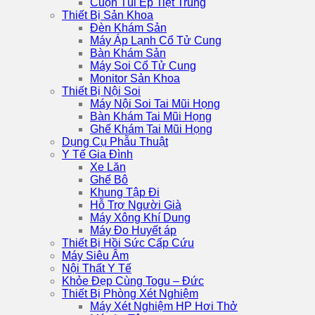
Cuộn Túi Ép Tiệt Trùng
Thiết Bị Sản Khoa
Đèn Khám Sản
Máy Áp Lạnh Cổ Tử Cung
Bàn Khám Sản
Máy Soi Cổ Tử Cung
Monitor Sản Khoa
Thiết Bị Nội Soi
Máy Nội Soi Tai Mũi Họng
Bàn Khám Tai Mũi Họng
Ghế Khám Tai Mũi Họng
Dụng Cụ Phẫu Thuật
Y Tế Gia Đình
Xe Lăn
Ghế Bô
Khung Tập Đi
Hỗ Trợ Người Già
Máy Xông Khí Dung
Máy Đo Huyết áp
Thiết Bị Hồi Sức Cấp Cứu
Máy Siêu Âm
Nội Thất Y Tế
Khỏe Đẹp Cùng Togu – Đức
Thiết Bị Phòng Xét Nghiệm
Máy Xét Nghiệm HP Hơi Thở