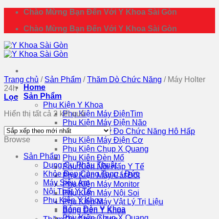
Bỏ
Chào Mừng Bạn Đến Với Y Khoa Sài Gòn
qua
Chào Mừng Bạn Đến Với Y Khoa Sài Gòn
nội
dung
Trang chủ
/
Sản Phẩm
/
Thăm Dò Chức Năng
/
Máy Holter
Home
24h
Sản Phẩm
Lọc
Phụ Kiện Y Khoa
Đã
Hiển thị tất cả 2 kết quả
Phụ Kiện Máy ĐiệnTim
sắp
Phụ Kiện Máy Điện Não
xếp
Phụ Kiện Máy Đo Chức Năng Hô Hấp
Browse
theo
Phụ Kiện Máy Điện Cơ
mới
Phụ Kiện Chụp X Quang
Sản Phẩm
nhất
Phụ Kiện Đèn Mổ
Dụng Cụ Phẫu Thuật
Phụ Kiện Nồi Hấp Y Tế
Khỏe Đẹp Cùng Togu - Đức
Phụ Kiện Máy Cắt Đốt
Máy Siêu Âm
Phụ Kiện Máy Monitor
Nội Thất Y Tế
Phụ Kiện Máy Nội Soi
Phụ Kiện Y Khoa
Phụ Kiện Máy Vật Lý Trị Liệu
Bóng Đèn Y Khoa
Bóng Đèn Y Khoa
Phụ Kiện Chụp X Quang