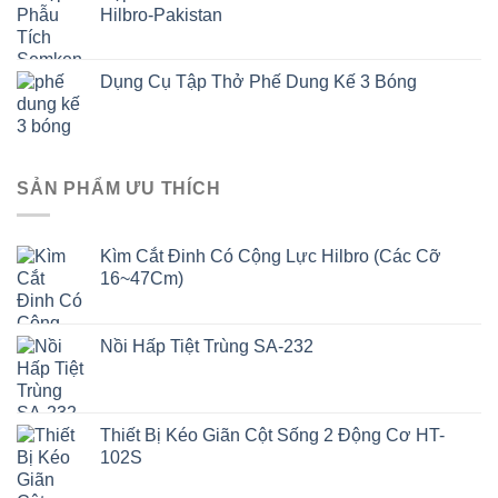
Hilbro-Pakistan
Dụng Cụ Tập Thở Phế Dung Kế 3 Bóng
SẢN PHẨM ƯU THÍCH
Kìm Cắt Đinh Có Cộng Lực Hilbro (Các Cỡ
16~47Cm)
Nồi Hấp Tiệt Trùng SA-232
Thiết Bị Kéo Giãn Cột Sống 2 Động Cơ HT-
102S