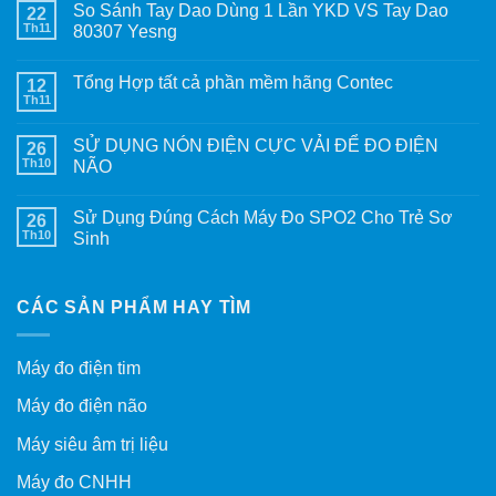
So Sánh Tay Dao Dùng 1 Lần YKD VS Tay Dao
22
Th11
80307 Yesng
Tổng Hợp tất cả phần mềm hãng Contec
12
Th11
SỬ DỤNG NÓN ĐIỆN CỰC VẢI ĐỂ ĐO ĐIỆN
26
Th10
NÃO
Sử Dụng Đúng Cách Máy Đo SPO2 Cho Trẻ Sơ
26
Th10
Sinh
CÁC SẢN PHẨM HAY TÌM
Máy đo điện tim
Máy đo điện não
Máy siêu âm trị liệu
Máy đo CNHH