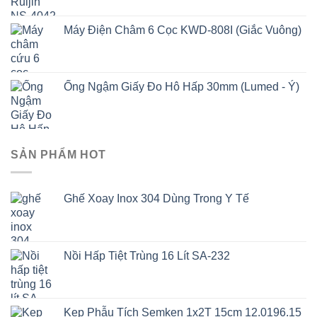
Máy Điện Châm 6 Cọc KWD-808I (Giắc Vuông)
Ống Ngậm Giấy Đo Hô Hấp 30mm (Lumed - Ý)
SẢN PHẨM HOT
Ghế Xoay Inox 304 Dùng Trong Y Tế
Nồi Hấp Tiệt Trùng 16 Lít SA-232
Kẹp Phẫu Tích Semken 1x2T 15cm 12.0196.15