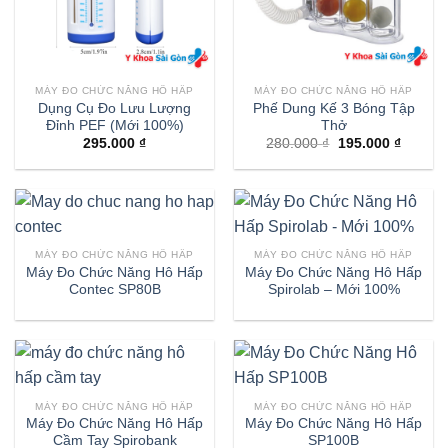
MÁY ĐO CHỨC NĂNG HÔ HẤP
MÁY ĐO CHỨC NĂNG HÔ HẤP
Dụng Cụ Đo Lưu Lượng
Phế Dung Kế 3 Bóng Tập
Đỉnh PEF (Mới 100%)
Thở
Giá
Giá
295.000
₫
280.000
₫
195.000
₫
gốc
hiện
là:
tại
280.000 ₫.
là:
195.000
MÁY ĐO CHỨC NĂNG HÔ HẤP
MÁY ĐO CHỨC NĂNG HÔ HẤP
Máy Đo Chức Năng Hô Hấp
Máy Đo Chức Năng Hô Hấp
Contec SP80B
Spirolab – Mới 100%
MÁY ĐO CHỨC NĂNG HÔ HẤP
MÁY ĐO CHỨC NĂNG HÔ HẤP
Máy Đo Chức Năng Hô Hấp
Máy Đo Chức Năng Hô Hấp
Cầm Tay Spirobank
SP100B