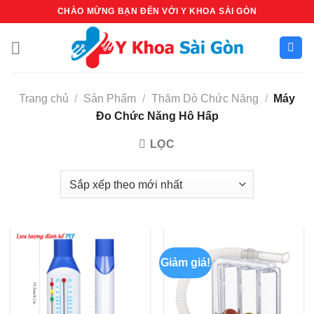
Bỏ
CHÀO MỪNG BẠN ĐẾN VỚI Y KHOA SÀI GÒN
qua
nội
dung
Trang chủ
/
Sản Phẩm
/
Thăm Dò Chức Năng
/
Máy
Đo Chức Năng Hô Hấp
LỌC
Giảm giá!