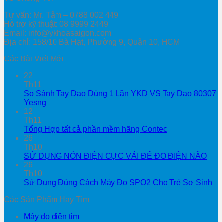
Tư vấn: Mr. Tâm – 0788 002 449
Hỗ trợ kỹ thuật: 08 9999 2449
Email: info@ykhoasaigon.com
Địa chỉ: 158/10 Bà Hạt, Phường 9, Quận 10, HCM
Các Bài Viết Mới
22
Th11
So Sánh Tay Dao Dùng 1 Lần YKD VS Tay Dao 80307
Yesng
12
Th11
Tổng Hợp tất cả phần mềm hãng Contec
26
Th10
SỬ DỤNG NÓN ĐIỆN CỰC VẢI ĐỂ ĐO ĐIỆN NÃO
26
Th10
Sử Dụng Đúng Cách Máy Đo SPO2 Cho Trẻ Sơ Sinh
Các Sản Phẩm Hay Tìm
Máy đo điện tim