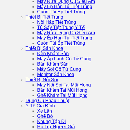
Máy Rửa Dụng Cụ Siêu Âm
Máy Ép Hàn Túi Tiệt Trùng
Cuộn Túi Ép Tiệt Trùng
Thiết Bị Tiệt Trùng
Nồi Hấp Tiệt Trùng
Tủ Sấy Tiệt Trùng Y Tế
Máy Rửa Dụng Cụ Siêu Âm
Máy Ép Hàn Túi Tiệt Trùng
Cuộn Túi Ép Tiệt Trùng
Thiết Bị Sản Khoa
Đèn Khám Sản
Máy Áp Lạnh Cổ Tử Cung
Bàn Khám Sản
Máy Soi Cổ Tử Cung
Monitor Sản Khoa
Thiết Bị Nội Soi
Máy Nội Soi Tai Mũi Họng
Bàn Khám Tai Mũi Họng
Ghế Khám Tai Mũi Họng
Dụng Cụ Phẫu Thuật
Y Tế Gia Đình
Xe Lăn
Ghế Bô
Khung Tập Đi
Hỗ Trợ Người Già