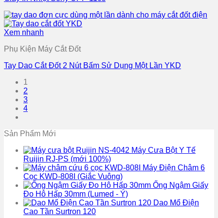
Xem nhanh
Phụ Kiện Máy Cắt Đốt
Tay Dao Cắt Đốt 2 Nút Bấm Sử Dụng Một Lần YKD
1
2
3
4
Sản Phẩm Mới
Máy Cưa Bột Y Tế
Ruijin RJ-PS (mới 100%)
Máy Điện Châm 6
Cọc KWD-808I (Giắc Vuông)
Ống Ngậm Giấy
Đo Hô Hấp 30mm (Lumed - Ý)
Dao Mổ Điện
Cao Tần Surtron 120