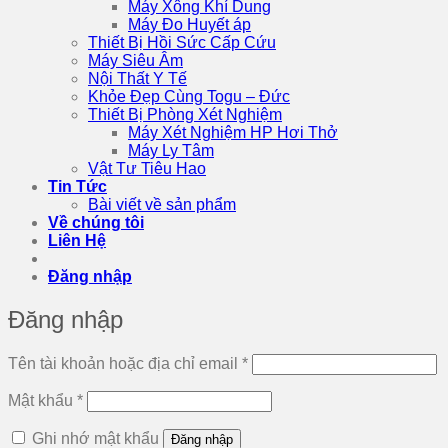
Máy Xông Khí Dung
Máy Đo Huyết áp
Thiết Bị Hồi Sức Cấp Cứu
Máy Siêu Âm
Nội Thất Y Tế
Khỏe Đẹp Cùng Togu – Đức
Thiết Bị Phòng Xét Nghiệm
Máy Xét Nghiệm HP Hơi Thở
Máy Ly Tâm
Vật Tư Tiêu Hao
Tin Tức
Bài viết về sản phẩm
Về chúng tôi
Liên Hệ
Đăng nhập
Đăng nhập
Bắt
Tên tài khoản hoặc địa chỉ email
*
buộc
Bắt
Mật khẩu
*
buộc
Ghi nhớ mật khẩu
Đăng nhập