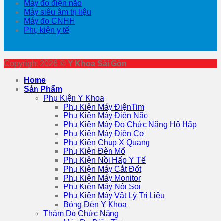
Máy đo điện não
Máy siêu âm trị liệu
Máy đo CNHH
Phụ kiện y tế
Copyright 2026 ©
Y Khoa Sài Gòn
Home
Sản Phẩm
Phụ Kiện Y Khoa
Phụ Kiện Máy ĐiệnTim
Phụ Kiện Máy Điện Não
Phụ Kiện Máy Đo Chức Năng Hô Hấp
Phụ Kiện Máy Điện Cơ
Phụ Kiện Chụp X Quang
Phụ Kiện Đèn Mổ
Phụ Kiện Nồi Hấp Y Tế
Phụ Kiện Máy Cắt Đốt
Phụ Kiện Máy Monitor
Phụ Kiện Máy Nội Soi
Phụ Kiện Máy Vật Lý Trị Liệu
Bóng Đèn Y Khoa
Thăm Dò Chức Năng