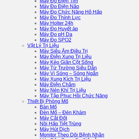
Máy Đo Điện Tim
Máy Đo Điện Não
Máy Đo Chức Năng Hô Hấp
Máy Đo Thính Lực
Máy Holter 24h
Máy Đo Huyết áp
Máy Đo pH Da
Máy Đo SPO2
Vật Lý Trị Liệu
Máy Siêu Âm Điều Trị
Máy Điện Xung Trị Liệu
Máy Kéo Giãn Cột Sống
Máy Từ Trường Siêu Dẫn
Máy Vi Sóng – Sóng Ngắn
Máy Xung Kích Trị Liệu
Máy Điện Châm
Máy Nén Khí Trị Liệu
Máy Tập Phục Hồi Chức Năng
Thiết Bị Phòng Mổ
Bàn Mổ
Đèn Mổ – Đèn Khám
Máy Cắt Đốt
Nồi Hấp Tiệt Trùng
Máy Hút Dịch
Monitor Theo Dõi Bệnh Nhân