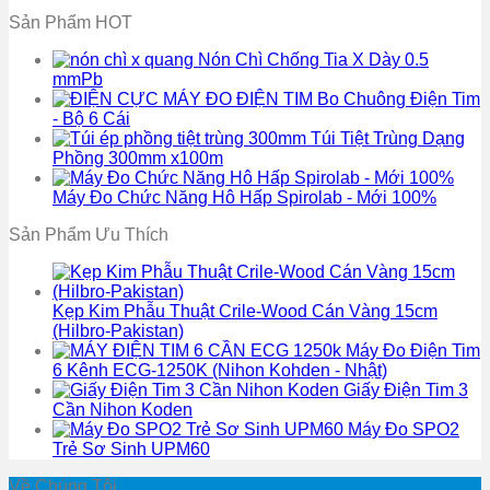
Sản Phẩm HOT
Nón Chì Chống Tia X Dày 0.5
mmPb
Bo Chuông Điện Tim
- Bộ 6 Cái
Túi Tiệt Trùng Dạng
Phồng 300mm x100m
Máy Đo Chức Năng Hô Hấp Spirolab - Mới 100%
Sản Phẩm Ưu Thích
Kẹp Kim Phẫu Thuật Crile-Wood Cán Vàng 15cm
(Hilbro-Pakistan)
Máy Đo Điện Tim
6 Kênh ECG-1250K (Nihon Kohden - Nhật)
Giấy Điện Tim 3
Cần Nihon Koden
Máy Đo SPO2
Trẻ Sơ Sinh UPM60
Về Chúng Tôi