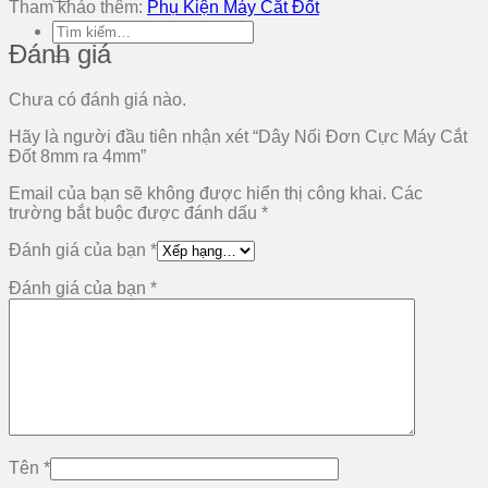
Tham khảo thêm:
Phụ Kiện Máy Cắt Đốt
Tìm
Đánh giá
kiếm:
Chưa có đánh giá nào.
Hãy là người đầu tiên nhận xét “Dây Nối Đơn Cực Máy Cắt
Đốt 8mm ra 4mm”
Email của bạn sẽ không được hiển thị công khai.
Các
trường bắt buộc được đánh dấu
*
Đánh giá của bạn
*
Đánh giá của bạn
*
Tên
*