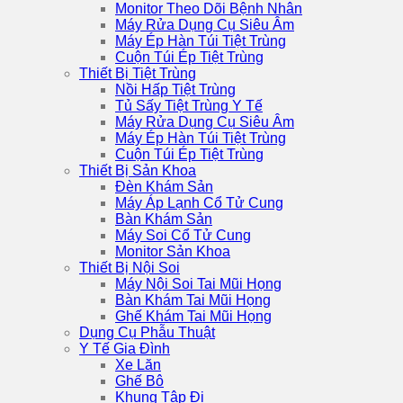
Monitor Theo Dõi Bệnh Nhân
Máy Rửa Dụng Cụ Siêu Âm
Máy Ép Hàn Túi Tiệt Trùng
Cuộn Túi Ép Tiệt Trùng
Thiết Bị Tiệt Trùng
Nồi Hấp Tiệt Trùng
Tủ Sấy Tiệt Trùng Y Tế
Máy Rửa Dụng Cụ Siêu Âm
Máy Ép Hàn Túi Tiệt Trùng
Cuộn Túi Ép Tiệt Trùng
Thiết Bị Sản Khoa
Đèn Khám Sản
Máy Áp Lạnh Cổ Tử Cung
Bàn Khám Sản
Máy Soi Cổ Tử Cung
Monitor Sản Khoa
Thiết Bị Nội Soi
Máy Nội Soi Tai Mũi Họng
Bàn Khám Tai Mũi Họng
Ghế Khám Tai Mũi Họng
Dụng Cụ Phẫu Thuật
Y Tế Gia Đình
Xe Lăn
Ghế Bô
Khung Tập Đi