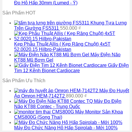
Đo Hô Hấp 30mm (Lumed - Ý)
Sản Phẩm HOT
Khung Tựa Lưng
Trên Giường FS5311
550.000
₫
Kẹp Phẫu Thuật Allis ( Kẹp Răng Chuột) 4x5T
52.0020.15 Hilbro-Pakistan
Máy Điện Não
KT88 Mũ Bơm Gel
Giấy Điện
Tim 12 Kênh Bionet Cardiocare
Sản Phẩm Ưu Thích
Máy Đo Huyết
Áp Omron HEM-7142T2
890.000
₫
Máy Đo Điện
Não KT88 Contec - Trung Quốc
Máy Monitor Sản Khoa
CMS800G (Song Thai)
Máy Đo Chức Năng Hô Hấp Spirolab - Mới 100%