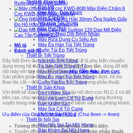
Thiết Bị Phòng Mổ
Ruijin RJ-PS (mới 100%)
Bàn Mổ
Máy Điện Châm 6
Đèn Mổ – Đèn Khám
Cọc KWD-808I (Giắc Vuông)
Máy Cắt Đốt
Ống Ngậm Giấy
Nồi Hấp Tiệt Trùng
Đo Hô Hấp 30mm (Lumed - Ý)
Máy Hút Dịch
Dao Mổ Điện
Monitor Theo Dõi Bệnh Nhân
Cao Tần Surtron 120
Máy Rửa Dụng Cụ Siêu Âm
Máy Ép Hàn Túi Tiệt Trùng
Mô tả
Cuộn Túi Ép Tiệt Trùng
Đánh giá (0)
Thiết Bị Tiệt Trùng
Dây Nối Đơn Cực Máy Cắt Đốt
RLC-2
là phụ kiện chuyên
Nồi Hấp Tiệt Trùng
dụng trong hệ thống
máy cắt đốt điện cao tần
, dùng để kết
Tủ Sấy Tiệt Trùng Y Tế
nối máy với
tay dao điện hoặc
kẹp cầm máu đơn cực
.
Máy Rửa Dụng Cụ Siêu Âm
Sản phẩm giúp đảm bảo truyền dòng điện ổn định, hỗ trợ
Máy Ép Hàn Túi Tiệt Trùng
thao tác cắt – đốt – cầm máu chính xác trong phẫu thuật.
Cuộn Túi Ép Tiệt Trùng
Thiết Bị Sản Khoa
Với thiết kế đạt tiêu chuẩn y tế, cáp nối đơn cực RLC-2 có độ
Đèn Khám Sản
bền cao, chịu nhiệt tốt, đáp ứng nhu cầu sử dụng thường
Máy Áp Lạnh Cổ Tử Cung
xuyên trong môi trường phòng mổ bệnh viện và phòng khám.
Bàn Khám Sản
Máy Soi Cổ Tử Cung
Monitor Sản Khoa
Ưu điểm của Cáp Nối Mono RLC-2 (Chui 8mm -> 4mm)
Thiết Bị Nội Soi
Máy Nội Soi Tai Mũi Họng
Tương thích nhiều dòng máy cắt đốt điện
.
Bàn Khám Tai Mũi Họng
Truyền dòng ổn định,
đảm bảo an toàn phẫu thuật
.