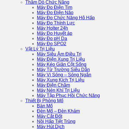
Thăm Dò Chức Năng
Máy Đo Điện Tim
Máy Đo Điện Não
Máy Đo Chức Năng Hô Hấp
Máy Đo Thính Lực
Máy Holter 24h
Máy Đo Huyết áp
Máy Đo pH Da
Máy Đo SPO2
Vật Lý Trị Liệu
Máy Siêu Âm Điều Trị
Máy Điện Xung Trị Liệu
Máy Kéo Giãn Cột Sống
Máy Từ Trường Siêu Dẫn
Máy Vi Sóng – Sóng Ngắn
Máy Xung Kích Trị Liệu
Máy Điện Châm
Máy Nén Khí Trị Liệu
Máy Tập Phục Hồi Chức Năng
Thiết Bị Phòng Mổ
Bàn Mổ
Đèn Mổ – Đèn Khám
Máy Cắt Đốt
Nồi Hấp Tiệt Trùng
Máy Hút Dịch