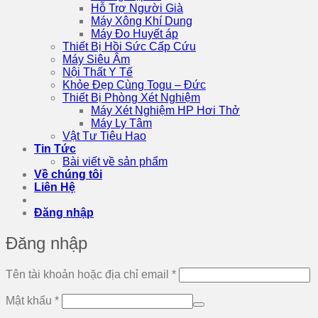
Hỗ Trợ Người Già
Máy Xông Khí Dung
Máy Đo Huyết áp
Thiết Bị Hồi Sức Cấp Cứu
Máy Siêu Âm
Nội Thất Y Tế
Khỏe Đẹp Cùng Togu – Đức
Thiết Bị Phòng Xét Nghiệm
Máy Xét Nghiệm HP Hơi Thở
Máy Ly Tâm
Vật Tư Tiêu Hao
Tin Tức
Bài viết về sản phẩm
Về chúng tôi
Liên Hệ
Đăng nhập
Đăng nhập
Bắt
Tên tài khoản hoặc địa chỉ email
*
buộc
Bắt
Mật khẩu
*
buộc