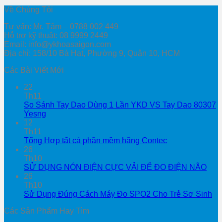
Về Chúng Tôi
Tư vấn: Mr. Tâm – 0788 002 449
Hỗ trợ kỹ thuật: 08 9999 2449
Email: info@ykhoasaigon.com
Địa chỉ: 158/10 Bà Hạt, Phường 9, Quận 10, HCM
Các Bài Viết Mới
22
Th11
So Sánh Tay Dao Dùng 1 Lần YKD VS Tay Dao 80307
Yesng
12
Th11
Tổng Hợp tất cả phần mềm hãng Contec
26
Th10
SỬ DỤNG NÓN ĐIỆN CỰC VẢI ĐỂ ĐO ĐIỆN NÃO
26
Th10
Sử Dụng Đúng Cách Máy Đo SPO2 Cho Trẻ Sơ Sinh
Các Sản Phẩm Hay Tìm