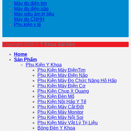
Máy đo điện tim
Máy đo điện não
Máy siêu âm trị liệu
Máy đo CNHH
Phụ kiện y tế
Copyright 2026 ©
Y Khoa Sài Gòn
Home
Sản Phẩm
Phụ Kiện Y Khoa
Phụ Kiện Máy ĐiệnTim
Phụ Kiện Máy Điện Não
Phụ Kiện Máy Đo Chức Năng Hô Hấp
Phụ Kiện Máy Điện Cơ
Phụ Kiện Chụp X Quang
Phụ Kiện Đèn Mổ
Phụ Kiện Nồi Hấp Y Tế
Phụ Kiện Máy Cắt Đốt
Phụ Kiện Máy Monitor
Phụ Kiện Máy Nội Soi
Phụ Kiện Máy Vật Lý Trị Liệu
Bóng Đèn Y Khoa