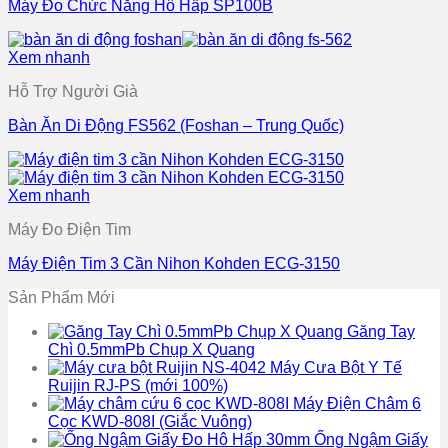
Máy Đo Chức Năng Hô Hấp SP100B
Xem nhanh
Hỗ Trợ Người Già
Bàn Ăn Di Động FS562 (Foshan – Trung Quốc)
Xem nhanh
Máy Đo Điện Tim
Máy Điện Tim 3 Cần Nihon Kohden ECG-3150
Sản Phẩm Mới
Găng Tay
Chì 0.5mmPb Chụp X Quang
Máy Cưa Bột Y Tế
Ruijin RJ-PS (mới 100%)
Máy Điện Châm 6
Cọc KWD-808I (Giắc Vuông)
Ống Ngậm Giấy