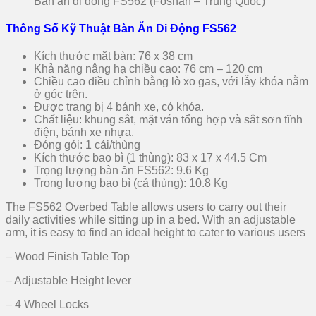
Bàn ăn di động FS562 (Foshan – Trung Quốc)
Thông Số Kỹ Thuật Bàn Ăn Di Động FS562
Kích thước mặt bàn: 76 x 38 cm
Khả năng nâng hạ chiều cao: 76 cm – 120 cm
Chiều cao điều chỉnh bằng lò xo gas, với lẫy khóa nằm
ở góc trên.
Được trang bị 4 bánh xe, có khóa.
Chất liệu: khung sắt, mặt ván tổng hợp và sắt sơn tĩnh
điện, bánh xe nhựa.
Đóng gói: 1 cái/thùng
Kích thước bao bì (1 thùng): 83 x 17 x 44.5 Cm
Trọng lượng bàn ăn FS562: 9.6 Kg
Trọng lượng bao bì (cả thùng): 10.8 Kg
The FS562 Overbed Table allows users to carry out their
daily activities while sitting up in a bed. With an adjustable
arm, it is easy to find an ideal height to cater to various users
– Wood Finish Table Top
– Adjustable Height lever
– 4 Wheel Locks