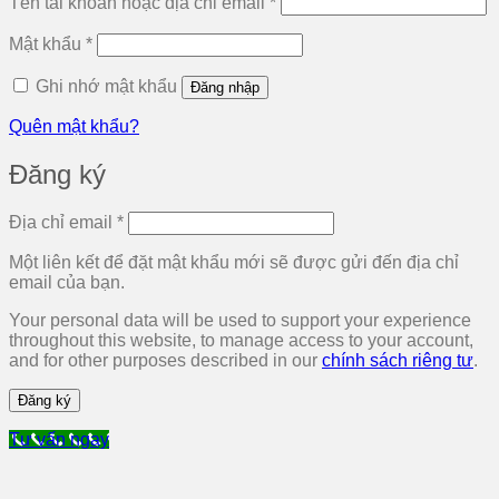
Bắt
Tên tài khoản hoặc địa chỉ email
*
buộc
Bắt
Mật khẩu
*
buộc
Ghi nhớ mật khẩu
Đăng nhập
Quên mật khẩu?
Đăng ký
Bắt
Địa chỉ email
*
buộc
Một liên kết để đặt mật khẩu mới sẽ được gửi đến địa chỉ
email của bạn.
Your personal data will be used to support your experience
throughout this website, to manage access to your account,
and for other purposes described in our
chính sách riêng tư
.
Đăng ký
Tư vấn ngay