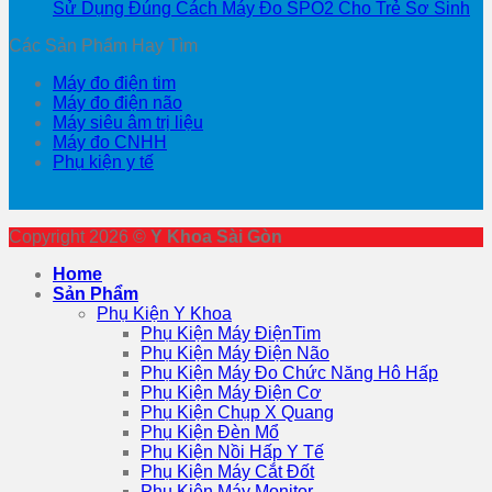
Sử Dụng Đúng Cách Máy Đo SPO2 Cho Trẻ Sơ Sinh
Các Sản Phẩm Hay Tìm
Máy đo điện tim
Máy đo điện não
Máy siêu âm trị liệu
Máy đo CNHH
Phụ kiện y tế
Copyright 2026 ©
Y Khoa Sài Gòn
Home
Sản Phẩm
Phụ Kiện Y Khoa
Phụ Kiện Máy ĐiệnTim
Phụ Kiện Máy Điện Não
Phụ Kiện Máy Đo Chức Năng Hô Hấp
Phụ Kiện Máy Điện Cơ
Phụ Kiện Chụp X Quang
Phụ Kiện Đèn Mổ
Phụ Kiện Nồi Hấp Y Tế
Phụ Kiện Máy Cắt Đốt
Phụ Kiện Máy Monitor