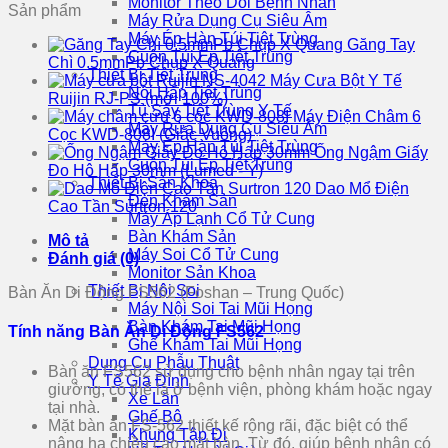
Monitor Theo Dõi Bệnh Nhân
Sản phẩm
Máy Rửa Dụng Cụ Siêu Âm
Máy Ép Hàn Túi Tiệt Trùng
Găng Tay
Cuộn Túi Ép Tiệt Trùng
Chì 0.5mmPb Chụp X Quang
Thiết Bị Tiệt Trùng
Máy Cưa Bột Y Tế
Nồi Hấp Tiệt Trùng
Ruijin RJ-PS (mới 100%)
Tủ Sấy Tiệt Trùng Y Tế
Máy Điện Châm 6
Máy Rửa Dụng Cụ Siêu Âm
Cọc KWD-808I (Giắc Vuông)
Máy Ép Hàn Túi Tiệt Trùng
Ống Ngậm Giấy
Cuộn Túi Ép Tiệt Trùng
Đo Hô Hấp 30mm (Lumed - Ý)
Thiết Bị Sản Khoa
Dao Mổ Điện
Đèn Khám Sản
Cao Tần Surtron 120
Máy Áp Lạnh Cổ Tử Cung
Bàn Khám Sản
Mô tả
Máy Soi Cổ Tử Cung
Đánh giá (0)
Monitor Sản Khoa
Thiết Bị Nội Soi
Bàn Ăn Di Động FS562 (Foshan – Trung Quốc)
Máy Nội Soi Tai Mũi Họng
Bàn Khám Tai Mũi Họng
Tính năng Bàn Ăn Di Động FS562
Ghế Khám Tai Mũi Họng
Dụng Cụ Phẫu Thuật
Bàn ăn FS562 sử dụng cho bệnh nhân ngay tại trên
Y Tế Gia Đình
giường, có thể là ở bệnh viện, phòng khám hoặc ngay
Xe Lăn
tại nhà.
Ghế Bô
Mặt bàn ăn FS-562 thiết kế rộng rãi, đặc biệt có thể
Khung Tập Đi
nâng hạ chiều cao mặt bàn. Từ đó, giúp bệnh nhân có