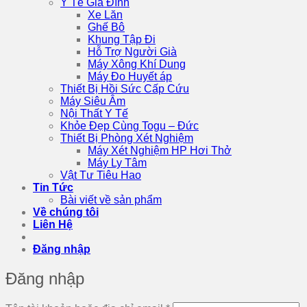
Y Tế Gia Đình
Xe Lăn
Ghế Bô
Khung Tập Đi
Hỗ Trợ Người Già
Máy Xông Khí Dung
Máy Đo Huyết áp
Thiết Bị Hồi Sức Cấp Cứu
Máy Siêu Âm
Nội Thất Y Tế
Khỏe Đẹp Cùng Togu – Đức
Thiết Bị Phòng Xét Nghiệm
Máy Xét Nghiệm HP Hơi Thở
Máy Ly Tâm
Vật Tư Tiêu Hao
Tin Tức
Bài viết về sản phẩm
Về chúng tôi
Liên Hệ
Đăng nhập
Đăng nhập