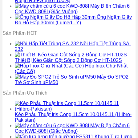
Ruijin RJ-PS (mới 100%)
Máy Điện Châm 6
Cọc KWD-808I (Giắc Vuông)
Ống Ngậm Giấy
Đo Hô Hấp 30mm (Lumed - Ý)
Sản Phẩm HOT
Nồi Hấp Tiệt Trùng SA-
232
Thiết Bị Kéo Giãn Cột Sống 2 Động Cơ HT-102S
Hộp Inox Chữ Nhật
(Các Cỡ)
Máy Đo SPO2
Trẻ Sơ Sinh uPM50
Sản Phẩm Ưu Thích
Kéo Phẫu Thuật Iris Cong 11.5cm 10.0145.11 (Hilbro-
Pakistan)
Máy Điện Châm 6
Cọc KWD-808I (Giắc Vuông)
Khung Tựa Lưng