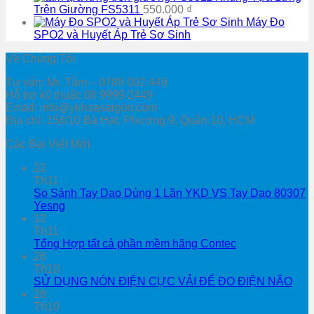
Trên Giường FS5311
550.000
₫
Máy Đo
SPO2 và Huyết Áp Trẻ Sơ Sinh
Về Chúng Tôi
Tư vấn: Mr. Tâm – 0788 002 449
Hỗ trợ kỹ thuật: 08 9999 2449
Email: info@ykhoasaigon.com
Địa chỉ: 158/10 Bà Hạt, Phường 9, Quận 10, HCM
Các Bài Viết Mới
22
Th11
So Sánh Tay Dao Dùng 1 Lần YKD VS Tay Dao 80307
Yesng
12
Th11
Tổng Hợp tất cả phần mềm hãng Contec
26
Th10
SỬ DỤNG NÓN ĐIỆN CỰC VẢI ĐỂ ĐO ĐIỆN NÃO
26
Th10