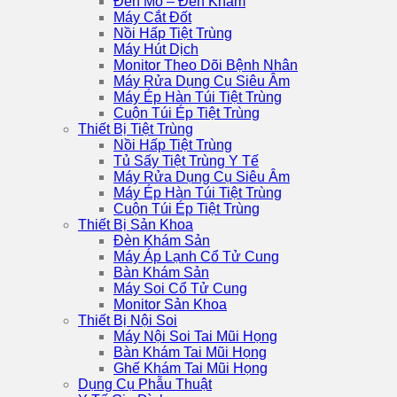
Đèn Mổ – Đèn Khám
Máy Cắt Đốt
Nồi Hấp Tiệt Trùng
Máy Hút Dịch
Monitor Theo Dõi Bệnh Nhân
Máy Rửa Dụng Cụ Siêu Âm
Máy Ép Hàn Túi Tiệt Trùng
Cuộn Túi Ép Tiệt Trùng
Thiết Bị Tiệt Trùng
Nồi Hấp Tiệt Trùng
Tủ Sấy Tiệt Trùng Y Tế
Máy Rửa Dụng Cụ Siêu Âm
Máy Ép Hàn Túi Tiệt Trùng
Cuộn Túi Ép Tiệt Trùng
Thiết Bị Sản Khoa
Đèn Khám Sản
Máy Áp Lạnh Cổ Tử Cung
Bàn Khám Sản
Máy Soi Cổ Tử Cung
Monitor Sản Khoa
Thiết Bị Nội Soi
Máy Nội Soi Tai Mũi Họng
Bàn Khám Tai Mũi Họng
Ghế Khám Tai Mũi Họng
Dụng Cụ Phẫu Thuật