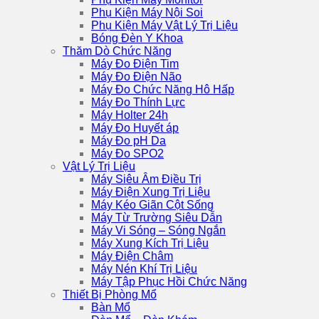
Phụ Kiện Máy Nội Soi
Phụ Kiện Máy Vật Lý Trị Liệu
Bóng Đèn Y Khoa
Thăm Dò Chức Năng
Máy Đo Điện Tim
Máy Đo Điện Não
Máy Đo Chức Năng Hô Hấp
Máy Đo Thính Lực
Máy Holter 24h
Máy Đo Huyết áp
Máy Đo pH Da
Máy Đo SPO2
Vật Lý Trị Liệu
Máy Siêu Âm Điều Trị
Máy Điện Xung Trị Liệu
Máy Kéo Giãn Cột Sống
Máy Từ Trường Siêu Dẫn
Máy Vi Sóng – Sóng Ngắn
Máy Xung Kích Trị Liệu
Máy Điện Châm
Máy Nén Khí Trị Liệu
Máy Tập Phục Hồi Chức Năng
Thiết Bị Phòng Mổ
Bàn Mổ