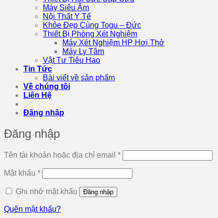
Máy Siêu Âm
Nội Thất Y Tế
Khỏe Đẹp Cùng Togu – Đức
Thiết Bị Phòng Xét Nghiệm
Máy Xét Nghiệm HP Hơi Thở
Máy Ly Tâm
Vật Tư Tiêu Hao
Tin Tức
Bài viết về sản phẩm
Về chúng tôi
Liên Hệ
Đăng nhập
Đăng nhập
Bắt
Tên tài khoản hoặc địa chỉ email
*
buộc
Bắt
Mật khẩu
*
buộc
Ghi nhớ mật khẩu
Đăng nhập
Quên mật khẩu?