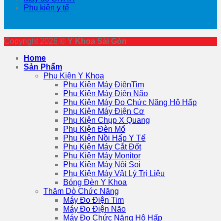
Phụ kiện y tế
Copyright 2026 ©
Y Khoa Sài Gòn
Home
Sản Phẩm
Phụ Kiện Y Khoa
Phụ Kiện Máy ĐiệnTim
Phụ Kiện Máy Điện Não
Phụ Kiện Máy Đo Chức Năng Hô Hấp
Phụ Kiện Máy Điện Cơ
Phụ Kiện Chụp X Quang
Phụ Kiện Đèn Mổ
Phụ Kiện Nồi Hấp Y Tế
Phụ Kiện Máy Cắt Đốt
Phụ Kiện Máy Monitor
Phụ Kiện Máy Nội Soi
Phụ Kiện Máy Vật Lý Trị Liệu
Bóng Đèn Y Khoa
Thăm Dò Chức Năng
Máy Đo Điện Tim
Máy Đo Điện Não
Máy Đo Chức Năng Hô Hấp