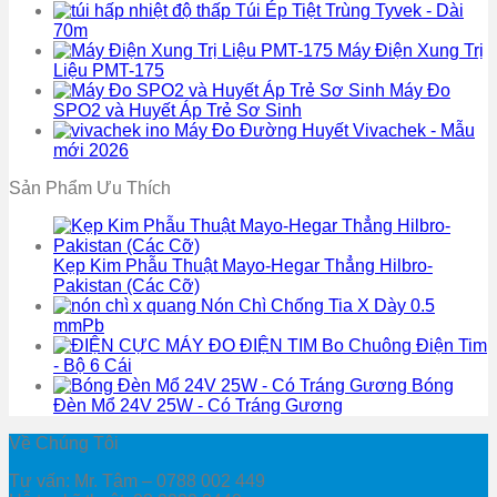
Túi Ép Tiệt Trùng Tyvek - Dài
70m
Máy Điện Xung Trị
Liệu PMT-175
Máy Đo
SPO2 và Huyết Áp Trẻ Sơ Sinh
Máy Đo Đường Huyết Vivachek - Mẫu
mới 2026
Sản Phẩm Ưu Thích
Kẹp Kim Phẫu Thuật Mayo-Hegar Thẳng Hilbro-
Pakistan (Các Cỡ)
Nón Chì Chống Tia X Dày 0.5
mmPb
Bo Chuông Điện Tim
- Bộ 6 Cái
Bóng
Đèn Mổ 24V 25W - Có Tráng Gương
Về Chúng Tôi
Tư vấn: Mr. Tâm – 0788 002 449