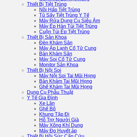
Thiết Bị Tiệt Trùng
Nồi Hấp Tiệt Trùng
Tủ Sấy Tiệt Trùng Y Tế
Máy Rửa Dụng Cụ Siêu Âm
Máy Ép Hàn Túi Tiệt Trùng
Cuộn Túi Ép Tiệt Trùng
Thiết Bị Sản Khoa
Đèn Khám Sản
Máy Áp Lạnh Cổ Tử Cung
Bàn Khám Sản
Máy Soi Cổ Tử Cung
Monitor Sản Khoa
Thiết Bị Nội Soi
Máy Nội Soi Tai Mũi Họng
Bàn Khám Tai Mũi Họng
Ghế Khám Tai Mũi Họng
Dụng Cụ Phẫu Thuật
Y Tế Gia Đình
Xe Lăn
Ghế Bô
Khung Tập Đi
Hỗ Trợ Người Già
Máy Xông Khí Dung
Máy Đo Huyết áp
Thiết Bị Hồi Sức Cấp Cứu