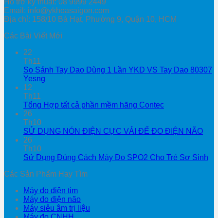
Hỗ trợ kỹ thuật: 08 9999 2449
Email: info@ykhoasaigon.com
Địa chỉ: 158/10 Bà Hạt, Phường 9, Quận 10, HCM
Các Bài Viết Mới
22
Th11
So Sánh Tay Dao Dùng 1 Lần YKD VS Tay Dao 80307
Yesng
12
Th11
Tổng Hợp tất cả phần mềm hãng Contec
26
Th10
SỬ DỤNG NÓN ĐIỆN CỰC VẢI ĐỂ ĐO ĐIỆN NÃO
26
Th10
Sử Dụng Đúng Cách Máy Đo SPO2 Cho Trẻ Sơ Sinh
Các Sản Phẩm Hay Tìm
Máy đo điện tim
Máy đo điện não
Máy siêu âm trị liệu
Máy đo CNHH