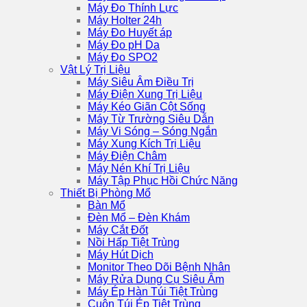
Máy Đo Thính Lực
Máy Holter 24h
Máy Đo Huyết áp
Máy Đo pH Da
Máy Đo SPO2
Vật Lý Trị Liệu
Máy Siêu Âm Điều Trị
Máy Điện Xung Trị Liệu
Máy Kéo Giãn Cột Sống
Máy Từ Trường Siêu Dẫn
Máy Vi Sóng – Sóng Ngắn
Máy Xung Kích Trị Liệu
Máy Điện Châm
Máy Nén Khí Trị Liệu
Máy Tập Phục Hồi Chức Năng
Thiết Bị Phòng Mổ
Bàn Mổ
Đèn Mổ – Đèn Khám
Máy Cắt Đốt
Nồi Hấp Tiệt Trùng
Máy Hút Dịch
Monitor Theo Dõi Bệnh Nhân
Máy Rửa Dụng Cụ Siêu Âm
Máy Ép Hàn Túi Tiệt Trùng
Cuộn Túi Ép Tiệt Trùng