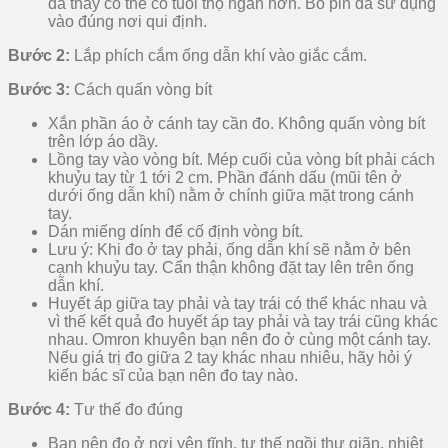
đã thay có thể có tuổi thọ ngắn hơn. Bỏ pin đã sử dụng
vào đúng nơi qui định.
Bước 2:
Lắp phích cắm ống dẫn khí vào giắc cắm.
Bước 3:
Cách quấn vòng bít
Xắn phần áo ở cánh tay cần đo. Không quấn vòng bít
trên lớp áo dầy.
Lồng tay vào vòng bít. Mép cuối của vòng bít phải cách
khuỷu tay từ 1 tới 2 cm. Phần đánh dấu (mũi tên ở
dưới ống dẫn khí) nằm ở chính giữa mặt trong cánh
tay.
Dán miếng dính để cố định vòng bít.
Lưu ý: Khi đo ở tay phải, ống dẫn khí sẽ nằm ở bên
cạnh khuỷu tay. Cẩn thận không đặt tay lên trên ống
dẫn khí.
Huyết áp giữa tay phải và tay trái có thể khác nhau và
vì thế kết quả đo huyết áp tay phải và tay trái cũng khác
nhau. Omron khuyên bạn nên đo ở cùng một cánh tay.
Nếu giá trị đo giữa 2 tay khác nhau nhiêu, hãy hỏi ý
kiến bác sĩ của bạn nên đo tay nào.
Bước 4:
Tư thế đo đúng
Bạn nên đo ở nơi yên tĩnh, tư thế ngồi thư giãn, nhiệt