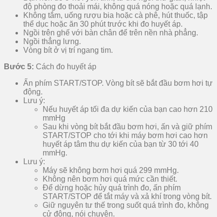
độ phòng đo thoải mái, không quá nóng hoặc quá lạnh.
Không tắm, uống rượu bia hoặc cà phê, hút thuốc, tập
thể dục hoặc ăn 30 phút trước khi đo huyết áp.
Ngồi trên ghế với bàn chân để trên nền nhà phẳng.
Ngồi thẳng lưng.
Vòng bít ở vị trí ngang tim.
Bước 5:
Cách đo huyết áp
Ấn phím START/STOP. Vòng bít sẽ bắt đầu bơm hơi tự
động.
Lưu ý:
Nếu huyết áp tối đa dự kiến của bạn cao hơn 210
mmHg
Sau khi vòng bít bắt đầu bơm hơi, ấn và giữ phím
START/STOP cho tới khi máy bơm hơi cao hơn
huyết áp tâm thu dự kiến của bạn từ 30 tới 40
mmHg.
Lưu ý:
Máy sẽ không bơm hơi quá 299 mmHg.
Không nên bơm hơi quá mức cần thiết.
Để dừng hoặc hủy quá trình đo, ấn phím
START/STOP để tắt máy và xả khí trong vòng bít.
Giữ nguyên tư thế trong suốt quá trình đo, không
cử động, nói chuyện.