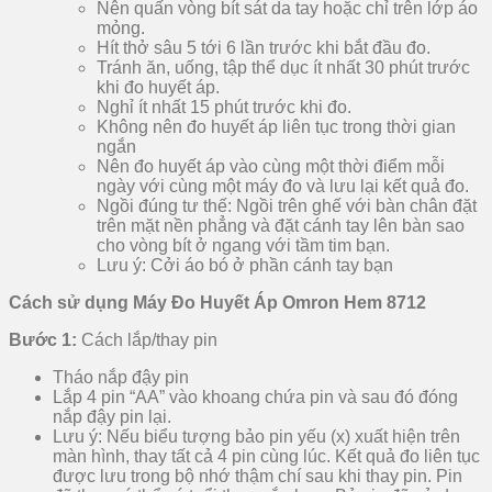
Nên quấn vòng bít sát da tay hoặc chỉ trên lớp áo
mỏng.
Hít thở sâu 5 tới 6 lần trước khi bắt đầu đo.
Tránh ăn, uống, tập thể dục ít nhất 30 phút trước
khi đo huyết áp.
Nghỉ ít nhất 15 phút trước khi đo.
Không nên đo huyết áp liên tục trong thời gian
ngắn
Nên đo huyết áp vào cùng một thời điểm mỗi
ngày với cùng một máy đo và lưu lại kết quả đo.
Ngồi đúng tư thế: Ngồi trên ghế với bàn chân đặt
trên mặt nền phẳng và đặt cánh tay lên bàn sao
cho vòng bít ở ngang với tầm tim bạn.
Lưu ý: Cởi áo bó ở phần cánh tay bạn
Cách sử dụng Máy Đo Huyết Áp Omron Hem 8712
Bước 1:
Cách lắp/thay pin
Tháo nắp đậy pin
Lắp 4 pin “AA” vào khoang chứa pin và sau đó đóng
nắp đậy pin lại.
Lưu ý: Nếu biểu tượng bảo pin yếu (x) xuất hiện trên
màn hình, thay tất cả 4 pin cùng lúc. Kết quả đo liên tục
được lưu trong bộ nhớ thậm chí sau khi thay pin. Pin