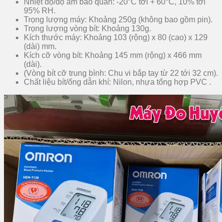
Nhiệt độ/độ ẩm bảo quản: -20°C tới + 60°C, 10% tới
95% RH.
Trọng lượng máy: Khoảng 250g (không bao gồm pin).
Trọng lượng vòng bít: Khoảng 130g.
Kích thước máy: Khoảng 103 (rộng) x 80 (cao) x 129
(dài) mm.
Kích cỡ vòng bít: Khoảng 145 mm (rộng) x 466 mm
(dài).
(Vòng bít cỡ trung bình: Chu vi bắp tay từ 22 tới 32 cm).
Chất liệu bít/ống dẫn khí: Nilon, nhựa tổng hợp PVC .