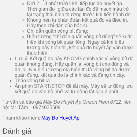
Đợi 2 – 3 phút trước khi tiếp tục đo huyết áp.
Thời gian đợi giữa các lần đo để mạch máu trở
lại trạng thái bình thường trước khi tiến hành đo.
Không nên tự chẩn đoán kết quả đo và điều trị.
Hãy theo chỉ dẫn của bác sĩ.
Chỉ dẫn quấn vòng bít đúng:
Biểu tượng “chỉ dẫn quấn vòng bít đúng” sẽ xuất
hiện khi vòng bít quấn lỏng. Ngay cả khi biểu
tượng này hiển thị, kết quả đo huyết áp vẫn được
thực hiện.
Lưu ý: Kết quả đo này KHÔNG chính xác vì vòng bít đã
quấn không đúng. Hãy quấn lại vòng bít cho đúng và
đo lại. Khi biểu tượng ok) hiển thị là vòng bít đã được
quấn đúng, kết quả đo là chính xác và đáng tin cậy.
Tháo vòng bít ra
Ấn phím START/STOP để tắt máy. Máy sẽ tự động lưu
kết quả đo vào bộ nhớ và tự động tắt sau 2 phút.
Tư vấn và báo giá
Máy Đo Huyết Áp Omron Hem 8712
, liên
hệ: Mr. Tâm – 0974035509
Tham khảo thêm:
Máy Đo Huyết Áp
Đánh giá