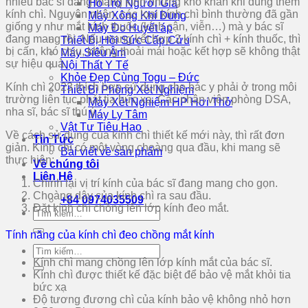
nhiều bác sĩ đang mang kính nhưng khó khăn khi dùng thêm
Hỗ Trợ Người Già
kính chì. Nguyên nhân, các loại kính chì bình thường đã gần
Máy Xông Khí Dung
giống y như mắt kính thuốc (kính cận, viễn…) mà y bác sĩ
Máy Đo Huyết áp
đang mang rồi. Nếu mang kết hợp 2 kính chì + kính thuốc, thì
Thiết Bị Hồi Sức Cấp Cứu
bị cấn, khó chịu, không thoải mái hoặc kết hợp sẽ không thật
Máy Siêu Âm
sự hiệu quả.
Nội Thất Y Tế
Khỏe Đẹp Cùng Togu – Đức
Kính chì 2023 thích hợp sử dụng cho bác y phải ở trong môi
Thiết Bị Phòng Xét Nghiệm
trường liên tục phát tia bức xạ. Các nhân viên phòng DSA,
Máy Xét Nghiệm HP Hơi Thở
nha sĩ, bác sĩ thú ý…
Máy Ly Tâm
Vật Tư Tiêu Hao
Về cách sử dụng của kính chì thiết kế mới này, thì rất đơn
Tin Tức
giản. Kính chì có một vòng choàng qua đầu, khi mang sẽ
Bài viết về sản phẩm
thực hiện:
Về chúng tôi
Liên Hệ
Chỉnh lại vị trí kính của bác sĩ đang mang cho gọn.
Choàng dây của kính chì ra sau đầu.
+84 0974035509
Đặt kính chì chồng lên lớp kính đeo mắt.
Tìm
kiếm:
Tính năng của kính chì đeo chồng mắt kính
Tìm
kiếm:
Kính chì mang chồng lên lớp kính mắt của bác sĩ.
Kính chì được thiết kế đặc biệt để bảo vệ mắt khỏi tia
bức xạ
Độ tương đương chì của kính bảo vệ không nhỏ hơn