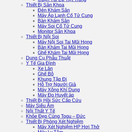
Thiết Bị Sản Khoa
Đèn Khám Sản
Máy Áp Lạnh Cổ Tử Cung
Bàn Khám Sản
Máy Soi Cổ Tử Cung
Monitor Sản Khoa
Thiết Bị Nội Soi
Máy Nội Soi Tai Mũi Họng
Bàn Khám Tai Mũi Họng
Ghế Khám Tai Mũi Họng
Dụng Cụ Phẫu Thuật
Y Tế Gia Đình
Xe Lăn
Ghế Bô
Khung Tập Đi
Hỗ Trợ Người Già
Máy Xông Khí Dung
Máy Đo Huyết áp
Thiết Bị Hồi Sức Cấp Cứu
Máy Siêu Âm
Nội Thất Y Tế
Khỏe Đẹp Cùng Togu – Đức
Thiết Bị Phòng Xét Nghiệm
Máy Xét Nghiệm HP Hơi Thở