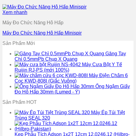
Xem nhanh
Máy Đo Chức Năng Hô Hấp
Máy Đo Chức Năng Hô Hấp Minispir
Sản Phẩm Mới
Găng Tay
Chì 0.5mmPb Chụp X Quang
Máy Cưa Bột Y Tế
Ruijin RJ-PS (mới 100%)
Máy Điện Châm 6
Cọc KWD-808I (Giắc Vuông)
Ống Ngậm Giấy
Đo Hô Hấp 30mm (Lumed - Ý)
Sản Phẩm HOT
Máy Ép Túi Tiệt
Trùng SEAL 320
Kẹp Phẫu Tích Adson 1x2T 12cm 12.0246.12 (Hilbro-