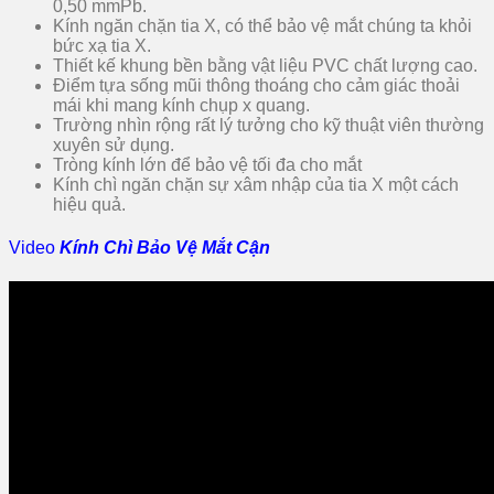
0,50 mmPb.
Kính ngăn chặn tia X, có thể bảo vệ mắt chúng ta khỏi
bức xạ tia X.
Thiết kế khung bền bằng vật liệu PVC chất lượng cao.
Điểm tựa sống mũi thông thoáng cho cảm giác thoải
mái khi mang kính chụp x quang.
Trường nhìn rộng rất lý tưởng cho kỹ thuật viên thường
xuyên sử dụng.
Tròng kính lớn để bảo vệ tối đa cho mắt
Kính chì ngăn chặn sự xâm nhập của tia X một cách
hiệu quả.
Video
Kính Chì Bảo Vệ Mắt Cận