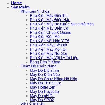
Home
Sản Phẩm
Phụ Kiện Y Khoa
Phụ Kiện Máy ĐiệnTim
Phụ Kiện Máy Điện Não
Phụ Kiện Máy Đo Chức Năng Hô Hấp
Phụ Kiện Máy Điện Cơ
Phụ Kiện Chụp X Quang
Phụ Kiện Đèn Mổ
Phụ Kiện Nồi Hấp Y Tế
Phụ Kiện Máy Cắt Đốt
Phụ Kiện Máy Monitor
Phụ Kiện Máy Nội Soi
Phụ Kiện Máy Vật Lý Trị Liệu
Bóng Đèn Y Khoa
Thăm Dò Chức Năng
Máy Đo Điện Tim
Máy Đo Điện Não
Máy Đo Chức Năng Hô Hấp
Máy Đo Thính Lực
Máy Holter 24h
Máy Đo Huyết áp
Máy Đo pH Da
Máy Đo SPO2
Vật Lý Trị Liệu