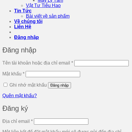
Máy Ly Tâm
Vật Tư Tiêu Hao
Tin Tức
Bài viết về sản phẩm
Về chúng tôi
Liên Hệ
Đăng nhập
Đăng nhập
Bắt
Tên tài khoản hoặc địa chỉ email
*
buộc
Bắt
Mật khẩu
*
buộc
Ghi nhớ mật khẩu
Đăng nhập
Quên mật khẩu?
Đăng ký
Bắt
Địa chỉ email
*
buộc
Một liên kết để đặt mật khẩu mới sẽ được gửi đến địa chỉ