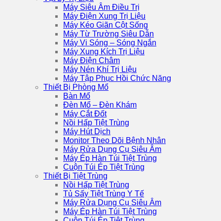
Máy Siêu Âm Điều Trị
Máy Điện Xung Trị Liệu
Máy Kéo Giãn Cột Sống
Máy Từ Trường Siêu Dẫn
Máy Vi Sóng – Sóng Ngắn
Máy Xung Kích Trị Liệu
Máy Điện Châm
Máy Nén Khí Trị Liệu
Máy Tập Phục Hồi Chức Năng
Thiết Bị Phòng Mổ
Bàn Mổ
Đèn Mổ – Đèn Khám
Máy Cắt Đốt
Nồi Hấp Tiệt Trùng
Máy Hút Dịch
Monitor Theo Dõi Bệnh Nhân
Máy Rửa Dụng Cụ Siêu Âm
Máy Ép Hàn Túi Tiệt Trùng
Cuộn Túi Ép Tiệt Trùng
Thiết Bị Tiệt Trùng
Nồi Hấp Tiệt Trùng
Tủ Sấy Tiệt Trùng Y Tế
Máy Rửa Dụng Cụ Siêu Âm
Máy Ép Hàn Túi Tiệt Trùng
Cuộn Túi Ép Tiệt Trùng