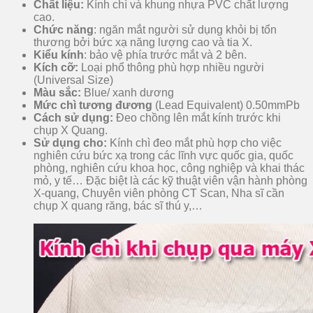
Chất liệu:
Kính chì và khung nhựa PVC chất lượng
cao.
Chức năng
: ngăn mắt người sử dụng khỏi bị tổn
thương bởi bức xạ năng lượng cao và tia X.
Kiểu kính
: bảo vệ phía trước mắt và 2 bên.
Kích cỡ:
Loại phổ thông phù hợp nhiều người
(Universal Size)
Màu sắc:
Blue/ xanh dương
Mức chì tương đương
(Lead Equivalent) 0.50mmPb
Cách sử dụng:
Đeo chồng lên mắt kính trước khi
chụp X Quang.
Sử dụng cho:
Kính chì đeo mắt phù hợp cho việc
nghiên cứu bức xạ trong các lĩnh vực quốc gia, quốc
phòng, nghiên cứu khoa học, công nghiệp và khai thác
mỏ, y tế… Đặc biệt là các kỹ thuật viên vận hành phòng
X-quang, Chuyên viên phòng CT Scan, Nha sĩ cần
chụp X quang răng, bác sĩ thú y,…