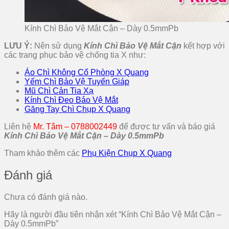
Kính Chì Bảo Vệ Mắt Cận – Dày 0.5mmPb
LƯU Ý:
Nên sử dụng
Kính Chì Bảo Vệ Mắt Cận
kết hợp với
các trang phục bảo vệ chống tia X như:
Áo Chì Không Cổ Phòng X Quang
Yếm Chì Bảo Vệ Tuyến Giáp
Mũ Chì Cản Tia Xạ
Kính Chì Đeo Bảo Vệ Mắt
Găng Tay Chì Chụp X Quang
Liên hệ
Mr. Tâm – 0788002449
để được tư vấn và báo giá
Kính Chì Bảo Vệ Mắt Cận – Dày 0.5mmPb
Tham khảo thêm các
Phụ Kiện Chụp X Quang
Đánh giá
Chưa có đánh giá nào.
Hãy là người đầu tiên nhận xét “Kính Chì Bảo Vệ Mắt Cận –
Dày 0.5mmPb”