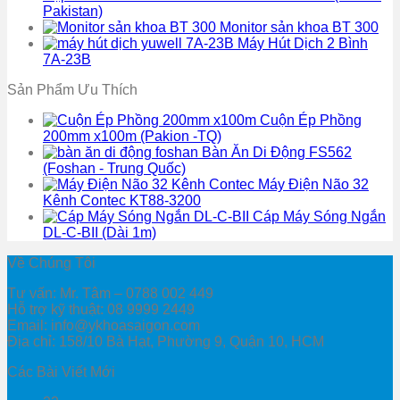
Pakistan)
Monitor sản khoa BT 300
Máy Hút Dịch 2 Bình
7A-23B
Sản Phẩm Ưu Thích
Cuộn Ép Phồng
200mm x100m (Pakion -TQ)
Bàn Ăn Di Động FS562
(Foshan - Trung Quốc)
Máy Điện Não 32
Kênh Contec KT88-3200
Cáp Máy Sóng Ngắn
DL-C-BII (Dài 1m)
Về Chúng Tôi
Tư vấn: Mr. Tâm – 0788 002 449
Hỗ trợ kỹ thuật: 08 9999 2449
Email: info@ykhoasaigon.com
Địa chỉ: 158/10 Bà Hạt, Phường 9, Quận 10, HCM
Các Bài Viết Mới