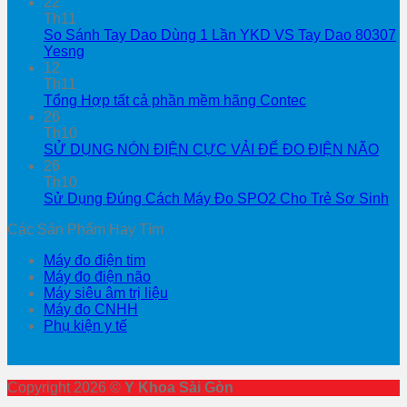
22
Th11
So Sánh Tay Dao Dùng 1 Lần YKD VS Tay Dao 80307
Yesng
12
Th11
Tổng Hợp tất cả phần mềm hãng Contec
26
Th10
SỬ DỤNG NÓN ĐIỆN CỰC VẢI ĐỂ ĐO ĐIỆN NÃO
26
Th10
Sử Dụng Đúng Cách Máy Đo SPO2 Cho Trẻ Sơ Sinh
Các Sản Phẩm Hay Tìm
Máy đo điện tim
Máy đo điện não
Máy siêu âm trị liệu
Máy đo CNHH
Phụ kiện y tế
Copyright 2026 ©
Y Khoa Sài Gòn