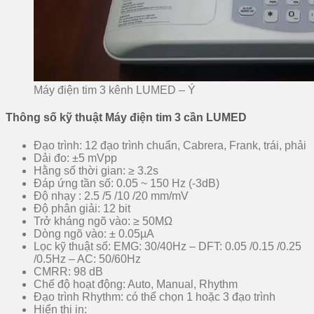
Máy điện tim 3 kênh LUMED – Ý
Thông số kỹ thuật Máy điện tim 3 cần LUMED
Đạo trình: 12 đạo trình chuẩn, Cabrera, Frank, trái, phải
Dải đo: ±5 mVpp
Hằng số thời gian: ≥ 3.2s
Đáp ứng tần số: 0.05 ~ 150 Hz (-3dB)
Độ nhạy : 2.5 /5 /10 /20 mm/mV
Độ phân giải: 12 bit
Trở kháng ngõ vào: ≥ 50MΩ
Dòng ngõ vào: ± 0.05µA
Lọc kỹ thuật số: EMG: 30/40Hz – DFT: 0.05 /0.15 /0.25
/0.5Hz – AC: 50/60Hz
CMRR: 98 dB
Chế độ hoạt động: Auto, Manual, Rhythm
Đạo trình Rhythm: có thể chọn 1 hoặc 3 đạo trình
Hiển thị in: