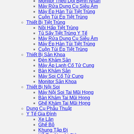
Monitor Theo Dõi Bệnh Nhân
Máy Rửa Dụng Cụ Siêu Âm
Máy Ép Hàn Túi Tiệt Trùng
Cuộn Túi Ép Tiệt Trùng
Thiết Bị Tiệt Trùng
Nồi Hấp Tiệt Trùng
Tủ Sấy Tiệt Trùng Y Tế
Máy Rửa Dụng Cụ Siêu Âm
Máy Ép Hàn Túi Tiệt Trùng
Cuộn Túi Ép Tiệt Trùng
Thiết Bị Sản Khoa
Đèn Khám Sản
Máy Áp Lạnh Cổ Tử Cung
Bàn Khám Sản
Máy Soi Cổ Tử Cung
Monitor Sản Khoa
Thiết Bị Nội Soi
Máy Nội Soi Tai Mũi Họng
Bàn Khám Tai Mũi Họng
Ghế Khám Tai Mũi Họng
Dụng Cụ Phẫu Thuật
Y Tế Gia Đình
Xe Lăn
Ghế Bô
Khung Tập Đi