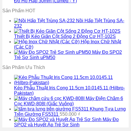
Đo Hô Hấp 30mm (Lumed - Ý)
Sản Phẩm HOT
Nồi Hấp Tiệt Trùng SA-
232
Thiết Bị Kéo Giãn Cột Sống 2 Động Cơ HT-102S
Hộp Inox Chữ Nhật
(Các Cỡ)
Máy Đo SPO2
Trẻ Sơ Sinh uPM50
Sản Phẩm Ưu Thích
Kéo Phẫu Thuật Iris Cong 11.5cm 10.0145.11 (Hilbro-
Pakistan)
Máy Điện Châm 6
Cọc KWD-808I (Giắc Vuông)
Khung Tựa Lưng
Trên Giường FS5311
550.000
₫
Máy Đo
SPO2 và Huyết Áp Trẻ Sơ Sinh