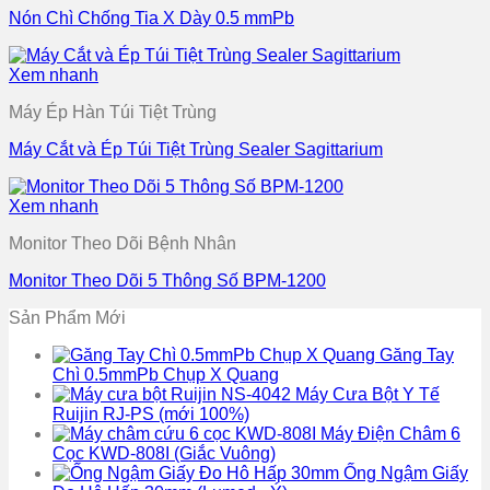
Nón Chì Chống Tia X Dày 0.5 mmPb
Xem nhanh
Máy Ép Hàn Túi Tiệt Trùng
Máy Cắt và Ép Túi Tiệt Trùng Sealer Sagittarium
Xem nhanh
Monitor Theo Dõi Bệnh Nhân
Monitor Theo Dõi 5 Thông Số BPM-1200
Sản Phẩm Mới
Găng Tay
Chì 0.5mmPb Chụp X Quang
Máy Cưa Bột Y Tế
Ruijin RJ-PS (mới 100%)
Máy Điện Châm 6
Cọc KWD-808I (Giắc Vuông)
Ống Ngậm Giấy