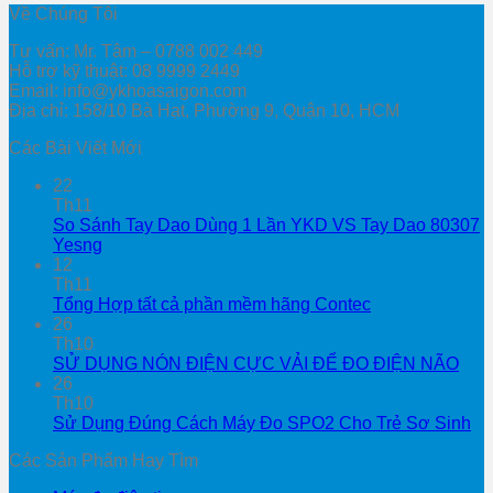
Về Chúng Tôi
Tư vấn: Mr. Tâm – 0788 002 449
Hỗ trợ kỹ thuật: 08 9999 2449
Email: info@ykhoasaigon.com
Địa chỉ: 158/10 Bà Hạt, Phường 9, Quận 10, HCM
Các Bài Viết Mới
22
Th11
So Sánh Tay Dao Dùng 1 Lần YKD VS Tay Dao 80307
Yesng
12
Th11
Tổng Hợp tất cả phần mềm hãng Contec
26
Th10
SỬ DỤNG NÓN ĐIỆN CỰC VẢI ĐỂ ĐO ĐIỆN NÃO
26
Th10
Sử Dụng Đúng Cách Máy Đo SPO2 Cho Trẻ Sơ Sinh
Các Sản Phẩm Hay Tìm