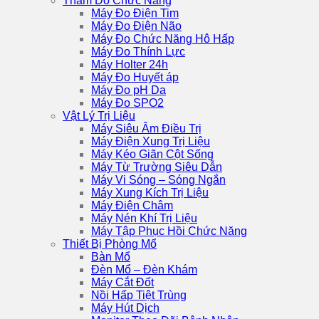
Thăm Dò Chức Năng
Máy Đo Điện Tim
Máy Đo Điện Não
Máy Đo Chức Năng Hô Hấp
Máy Đo Thính Lực
Máy Holter 24h
Máy Đo Huyết áp
Máy Đo pH Da
Máy Đo SPO2
Vật Lý Trị Liệu
Máy Siêu Âm Điều Trị
Máy Điện Xung Trị Liệu
Máy Kéo Giãn Cột Sống
Máy Từ Trường Siêu Dẫn
Máy Vi Sóng – Sóng Ngắn
Máy Xung Kích Trị Liệu
Máy Điện Châm
Máy Nén Khí Trị Liệu
Máy Tập Phục Hồi Chức Năng
Thiết Bị Phòng Mổ
Bàn Mổ
Đèn Mổ – Đèn Khám
Máy Cắt Đốt
Nồi Hấp Tiệt Trùng
Máy Hút Dịch