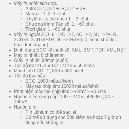
Máy in nhiệt tích hợp:
Auto: 3×4, 3×4 +1R, 3×4 + 3R
Manual: 1, 2, 3 kênh
Rhythm: có thể chọn 1 – 3 kênh
Chương trình: Tần số: 1 ~ 60 phút
Thời gian: 1 ~ 60 phút
Máy in ngoài PCL-6
: 12CH×1, 6CH×2, 6CH×2+1R,
3CH×4, 3CH×4+1R, 3CH×4+3R (có thể in khổ dọc
hoặc khổ ngang)
Định dạng ECG kỹ thuật số: XML, BMP, PDF, XML NET
Máy in nhiệt: 8 chấm/mm
Giấy in nhiệt: 80mm (cuộn)
Tốc độ in: 5/ 6.25/ 10/ 12.5/ 25/ 50 mm/s
Màn hình LCD: 7”, 800 x 480 pixel
Tốc độ lấy mẫu:
ECG: 1000 mẫu/s/kênh
Máy tạo nhịp tim: 10000 mẫu/s/kênh
Phát hiện máy tạo nhịp tim: ≥ ±2mV ≥ ±0.1ms
Nguồn điện cung cấp: 100 ~ 240V, 50/60Hz, 30 ~
100VA
Nguồn pin:
Pin Lithium có thể sạc lại.
Có thể sử dụng cho 500 kiểm tra hoặc 7 giờ sử
dụng nếu không in