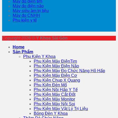
Máy đo điện tim
Máy đo điện não
Máy siêu âm trị liệu
Máy đo CNHH
Phụ kiện y tế
Copyright 2026 ©
Y Khoa Sài Gòn
Home
Sản Phẩm
Phụ Kiện Y Khoa
Phụ Kiện Máy ĐiệnTim
Phụ Kiện Máy Điện Não
Phụ Kiện Máy Đo Chức Năng Hô Hấp
Phụ Kiện Máy Điện Cơ
Phụ Kiện Chụp X Quang
Phụ Kiện Đèn Mổ
Phụ Kiện Nồi Hấp Y Tế
Phụ Kiện Máy Cắt Đốt
Phụ Kiện Máy Monitor
Phụ Kiện Máy Nội Soi
Phụ Kiện Máy Vật Lý Trị Liệu
Bóng Đèn Y Khoa