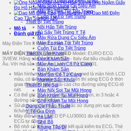
Monitor Theo Dõi Bệnh Nhân
Ống Ngậm Giấy
Máy Rửa Dụng Cụ Siêu Âm
Đo Hô Hấp 30mm (Lumed - Ý)
Máy Ép Hàn Túi Tiệt Trùng
Dao Mổ Điện
Cuộn Túi Ép Tiệt Trùng
Cao Tần Surtron 120
Thiết Bị Tiệt Trùng
Nồi Hấp Tiệt Trùng
Mô tả
Tủ Sấy Tiệt Trùng Y Tế
Đánh giá (0)
Máy Rửa Dụng Cụ Siêu Âm
Máy Ép Hàn Túi Tiệt Trùng
Máy Điện Tim 3 Kênh Lumed – Ý
Cuộn Túi Ép Tiệt Trùng
Thiết Bị Sản Khoa
MÁY ĐIỆN TIM 3 KÊNH LUMED
Model: EURO ECG
Đèn Khám Sản
3VIEW. Hãng sản xuất: LUMED – Italy đạt tiêu chuẩn châu
Máy Áp Lạnh Cổ Tử Cung
Âu. Với mã sản phẩm lưu hành: EP-LU30001.
Bàn Khám Sản
Màn hình máy điện tim 3 cần Lumed là màn hình LCD
Máy Soi Cổ Tử Cung
màu, có thể nghiêng được, hiển thị sóng ECG ở thời
Monitor Sản Khoa
gian thực. Độ phân giải cao cho đường sóng ECG rõ
Thiết Bị Nội Soi
nét.
Máy Nội Soi Tai Mũi Họng
Có thể ghi 12 đạo trình ECG đồng thời, in 3 hoặc 4
Bàn Khám Tai Mũi Họng
đường sóng mỗi đoạn.
Ghế Khám Tai Mũi Họng
Sử dụng nguồn điện AC hoặc sử dụng pin sạc được
Dụng Cụ Phẫu Thuật
tích hợp sẵn
Y Tế Gia Đình
Máy điện tim LUMED EP-LU30001 đo và phân tích
Xe Lăn
ECG tự động
Ghế Bô
Bộ nhớ có thể lưu 10 000 kết quả kiểm tra ECG. Thẻ
Khung Tập Đi