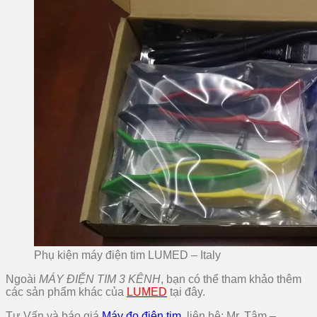
Phụ kiện máy điện tim LUMED – Italy
Ngoài
MÁY ĐIỆN TIM 3 KÊNH
, bạn có thể tham khảo thêm
các sản phẩm khác của
LUMED
tại đây.
Tư Vấn và báo giá
Máy đo điện tim
, liên hệ: Mr. Tâm –