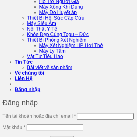
Hỗ Trợ Người Già
Máy Xông Khí Dung
Máy Đo Huyết áp
Thiết Bị Hồi Sức Cấp Cứu
Máy Siêu Âm
Nội Thất Y Tế
Khỏe Đẹp Cùng Togu – Đức
Thiết Bị Phòng Xét Nghiệm
Máy Xét Nghiệm HP Hơi Thở
Máy Ly Tâm
Vật Tư Tiêu Hao
Tin Tức
Bài viết về sản phẩm
Về chúng tôi
Liên Hệ
Đăng nhập
Đăng nhập
Bắt
Tên tài khoản hoặc địa chỉ email
*
buộc
Bắt
Mật khẩu
*
buộc