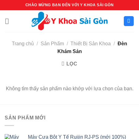
Bỏ
CHÀO MỪNG BẠN ĐẾN VỚI Y KHOA SÀI GÒN
qua
nội
dung
Trang chủ
/
Sản Phẩm
/
Thiết Bị Sản Khoa
/
Đèn
Khám Sản
LỌC
Không tìm thấy sản phẩm nào khớp với lựa chọn của bạn.
SẢN PHẨM MỚI
Máy Cưa Bột Y Tế Ruijin RJ-PS (mới 100%)