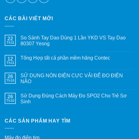
CÁC BÀI VIẾT MỚI
So Sánh Tay Dao Dùng 1 Lần YKD VS Tay Dao
22
Th11
80307 Yesng
Tổng Hợp tất cả phần mềm hãng Contec
12
Th11
SỬ DỤNG NÓN ĐIỆN CỰC VẢI ĐỂ ĐO ĐIỆN
26
Th10
NÃO
Sử Dụng Đúng Cách Máy Đo SPO2 Cho Trẻ Sơ
26
Th10
Sinh
CÁC SẢN PHẨM HAY TÌM
Máy đo điện tim