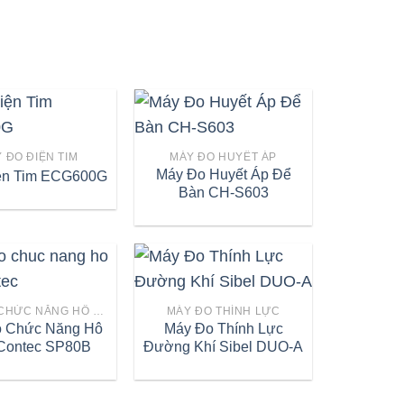
 ĐO ĐIỆN TIM
MÁY ĐO HUYẾT ÁP
Máy Đo Huyết Áp Để
ện Tim ECG600G
Bàn CH-S603
MÁY ĐO CHỨC NĂNG HÔ HẤP
MÁY ĐO THÍNH LỰC
 Chức Năng Hô
Máy Đo Thính Lực
Contec SP80B
Đường Khí Sibel DUO-A