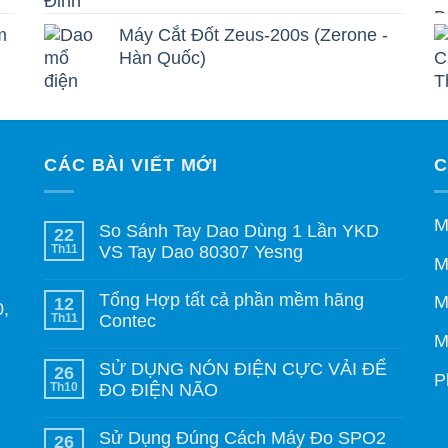
m
Máy Cắt Đốt Zeus-200s (Zerone -
Hàn Quốc)
CÁC BÀI VIẾT MỚI
C
M
So Sánh Tay Dao Dùng 1 Lần YKD
22
Th11
VS Tay Dao 80307 Yesng
M
Tổng Hợp tất cả phần mềm hãng
M
12
0,
Th11
Contec
M
SỬ DỤNG NÓN ĐIỆN CỰC VẢI ĐỂ
26
P
Th10
ĐO ĐIỆN NÃO
Sử Dụng Đúng Cách Máy Đo SPO2
26