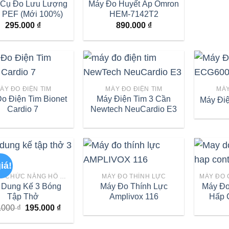
 Cụ Đo Lưu Lượng
Máy Đo Huyết Áp Omron
 PEF (Mới 100%)
HEM-7142T2
295.000
₫
890.000
₫
ÁY ĐO ĐIỆN TIM
MÁY ĐO ĐIỆN TIM
MÁY
o Điện Tim Bionet
Máy Điện Tim 3 Cần
Máy Đi
Cardio 7
Newtech NeuCardio E3
iá!
MÁY ĐO CHỨC NĂNG HÔ HẤP
MÁY ĐO THÍNH LỰC
 Dung Kế 3 Bóng
Máy Đo Thính Lực
Máy Đo
Tập Thở
Amplivox 116
Hấp 
Giá
Giá
.000
₫
195.000
₫
gốc
hiện
là:
tại