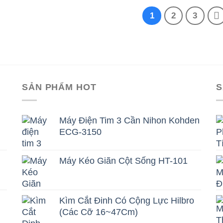
280.000 ₫.
là:
195.000 ₫.
1
2
3
SẢN PHẨM HOT
S
Máy Điện Tim 3 Cần Nihon Kohden
ECG-3150
Máy Kéo Giãn Cột Sống HT-101
Kìm Cắt Đinh Có Cộng Lực Hilbro
(Các Cỡ 16~47Cm)