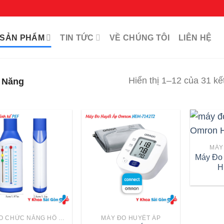
SẢN PHẨM
TIN TỨC
VỀ CHÚNG TÔI
LIÊN HỆ
Hiển thị 1–12 của 31 kế
 Năng
MÁY
Máy Đo
H
MÁY ĐO CHỨC NĂNG HÔ HẤP
MÁY ĐO HUYẾT ÁP