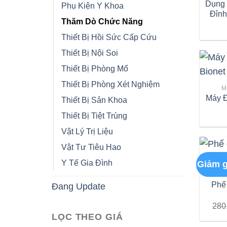
Dụng
Phụ Kiện Y Khoa
Đỉnh
Thăm Dò Chức Năng
Thiết Bị Hồi Sức Cấp Cứu
Thiết Bị Nội Soi
Thiết Bị Phòng Mổ
Thiết Bị Phòng Xét Nghiệm
M
Máy Đ
Thiết Bị Sản Khoa
Thiết Bị Tiệt Trùng
Vật Lý Trị Liệu
Vật Tư Tiêu Hao
Y Tế Gia Đình
Giảm g
Phế
Đang Update
280
LỌC THEO GIÁ