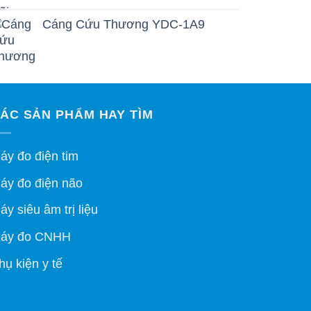
Cáng Cứu Thương YDC-1A9
ÁC SẢN PHẨM HAY TÌM
áy đo điện tim
áy đo điện não
áy siêu âm trị liệu
áy đo CNHH
hụ kiện y tế