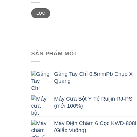
Giá
Giá
LỌC
tối
tối
thiểu
đa
SẢN PHẨM MỚI
Găng Tay Chì 0.5mmPb Chụp X
Quang
Máy Cưa Bột Y Tế Ruijin RJ-PS
(mới 100%)
Máy Điện Châm 6 Cọc KWD-808I
(Giắc Vuông)