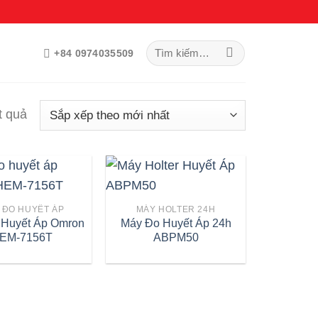
Tìm
+84 0974035509
kiếm:
Đã
t quả
sắp
xếp
theo
mới
 ĐO HUYẾT ÁP
MÁY HOLTER 24H
nhất
 Huyết Áp Omron
Máy Đo Huyết Áp 24h
EM-7156T
ABPM50