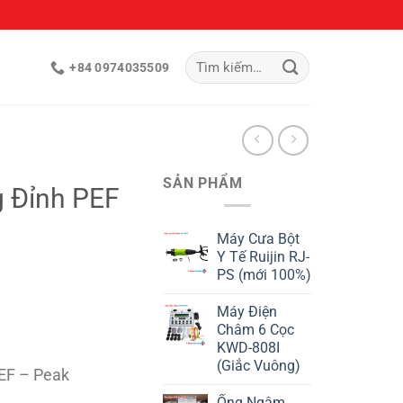
Tìm
+84 0974035509
kiếm:
SẢN PHẨM
 Đỉnh PEF
Máy Cưa Bột
Y Tế Ruijin RJ-
PS (mới 100%)
Máy Điện
Châm 6 Cọc
KWD-808I
(Giắc Vuông)
PEF – Peak
Ống Ngậm