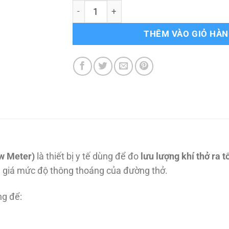
Dụng Cụ Đo Lưu Lượng Đỉnh PEF (Mới 100
THÊM VÀO GIỎ HÀ
w Meter)
là thiết bị y tế dùng để đo
lưu lượng khí thở ra t
h giá mức độ thông thoáng của đường thở.
g để: