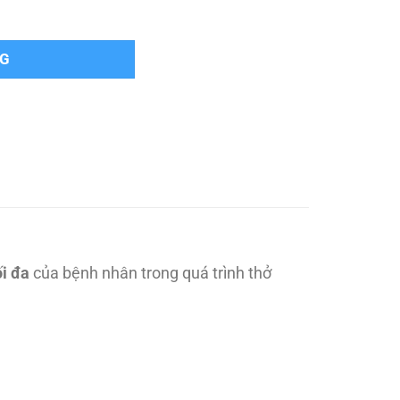
%) số lượng
NG
ối đa
của bệnh nhân trong quá trình thở