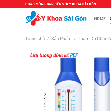
Bỏ
CHÀO MỪNG BẠN ĐẾN VỚI Y KHOA SÀI GÒN
qua
nội
HOME
dung
Trang chủ
/
Sản Phẩm
/
Thăm Dò Chức 