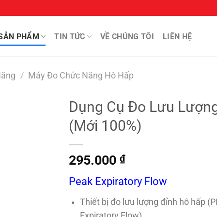
SẢN PHẨM
TIN TỨC
VỀ CHÚNG TÔI
LIÊN HỆ
Năng
/
Máy Đo Chức Năng Hô Hấp
Dụng Cụ Đo Lưu Lượng
(Mới 100%)
295.000
₫
Peak Expiratory Flow
Thiết bị đo lưu lượng đỉnh hô hấp (
Expiratory Flow).