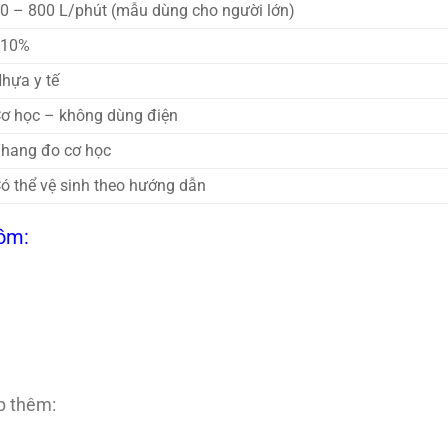
0 – 800 L/phút (mẫu dùng cho người lớn)
±10%
hựa y tế
ơ học – không dùng điện
hang đo cơ học
ó thể vệ sinh theo hướng dẫn
gồm:
p thêm: