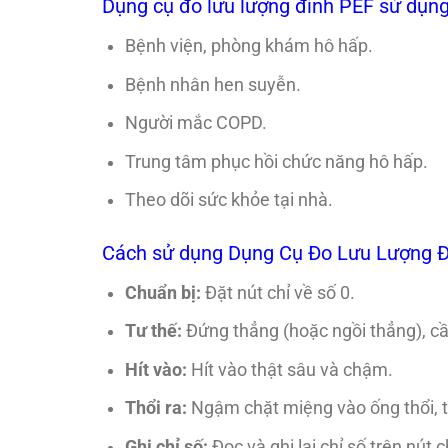
Dụng cụ đo lưu lượng đỉnh PEF sử dụn
Bệnh viện, phòng khám hô hấp.
Bệnh nhân hen suyễn.
Người mắc COPD.
Trung tâm phục hồi chức năng hô hấp.
Theo dõi sức khỏe tại nhà.
Cách sử dụng Dụng Cụ Đo Lưu Lượng Đ
Chuẩn bị:
Đặt nút chỉ về số 0.
Tư thế:
Đứng thẳng (hoặc ngồi thẳng), c
Hít vào:
Hít vào thật sâu và chậm.
Thổi ra:
Ngậm chặt miệng vào ống thổi, th
Ghi chỉ số:
Đọc và ghi lại chỉ số trên nút c