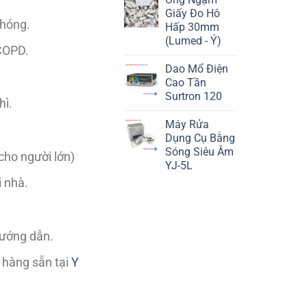
Giấy Đo Hô
chóng.
Hấp 30mm
(Lumed - Ý)
COPD.
Dao Mổ Điện
Cao Tần
Surtron 120
hì.
Máy Rửa
Dụng Cụ Bằng
Sóng Siêu Âm
cho người lớn)
YJ-5L
i nhà.
hướng dẫn.
 hàng sẵn tại
Y