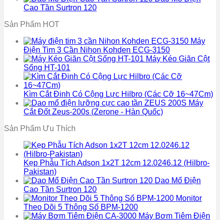
Cao Tần Surtron 120
Sản Phẩm HOT
Máy
Điện Tim 3 Cần Nihon Kohden ECG-3150
Máy Kéo Giãn Cột
Sống HT-101
Kìm Cắt Đinh Có Cộng Lực Hilbro (Các Cỡ 16~47Cm)
Máy
Cắt Đốt Zeus-200s (Zerone - Hàn Quốc)
Sản Phẩm Ưu Thích
Kẹp Phẫu Tích Adson 1x2T 12cm 12.0246.12 (Hilbro-
Pakistan)
Dao Mổ Điện
Cao Tần Surtron 120
Monitor
Theo Dõi 5 Thông Số BPM-1200
Máy Bơm Tiêm Điện