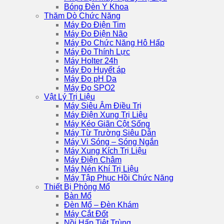
Bóng Đèn Y Khoa
Thăm Dò Chức Năng
Máy Đo Điện Tim
Máy Đo Điện Não
Máy Đo Chức Năng Hô Hấp
Máy Đo Thính Lực
Máy Holter 24h
Máy Đo Huyết áp
Máy Đo pH Da
Máy Đo SPO2
Vật Lý Trị Liệu
Máy Siêu Âm Điều Trị
Máy Điện Xung Trị Liệu
Máy Kéo Giãn Cột Sống
Máy Từ Trường Siêu Dẫn
Máy Vi Sóng – Sóng Ngắn
Máy Xung Kích Trị Liệu
Máy Điện Châm
Máy Nén Khí Trị Liệu
Máy Tập Phục Hồi Chức Năng
Thiết Bị Phòng Mổ
Bàn Mổ
Đèn Mổ – Đèn Khám
Máy Cắt Đốt
Nồi Hấp Tiệt Trùng