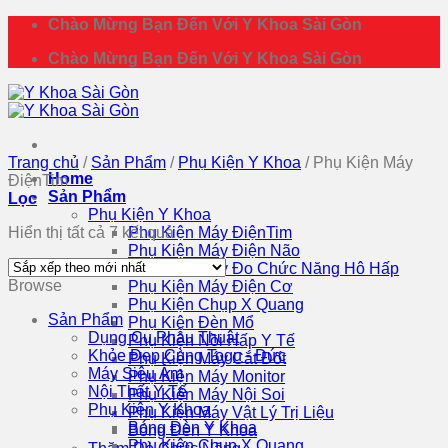
Bỏ
Chào Mừng Bạn Đến Với Y Khoa Sài Gòn
qua
Chào Mừng Bạn Đến Với Y Khoa Sài Gòn
nội
dung
Trang chủ
/
Sản Phẩm
/
Phụ Kiện Y Khoa
/
Phụ Kiện Máy
Home
ĐiệnTim
Sản Phẩm
Lọc
Phụ Kiện Y Khoa
Đã
Hiển thị tất cả 7 kết quả
Phụ Kiện Máy ĐiệnTim
sắp
Phụ Kiện Máy Điện Não
xếp
Phụ Kiện Máy Đo Chức Năng Hô Hấp
Browse
theo
Phụ Kiện Máy Điện Cơ
mới
Phụ Kiện Chụp X Quang
Sản Phẩm
nhất
Phụ Kiện Đèn Mổ
Dụng Cụ Phẫu Thuật
Phụ Kiện Nồi Hấp Y Tế
Khỏe Đẹp Cùng Togu - Đức
Phụ Kiện Máy Cắt Đốt
Máy Siêu Âm
Phụ Kiện Máy Monitor
Nội Thất Y Tế
Phụ Kiện Máy Nội Soi
Phụ Kiện Y Khoa
Phụ Kiện Máy Vật Lý Trị Liệu
Bóng Đèn Y Khoa
Bóng Đèn Y Khoa
Phụ Kiện Chụp X Quang