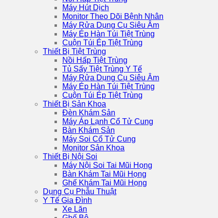
Máy Hút Dịch
Monitor Theo Dõi Bệnh Nhân
Máy Rửa Dụng Cụ Siêu Âm
Máy Ép Hàn Túi Tiệt Trùng
Cuộn Túi Ép Tiệt Trùng
Thiết Bị Tiệt Trùng
Nồi Hấp Tiệt Trùng
Tủ Sấy Tiệt Trùng Y Tế
Máy Rửa Dụng Cụ Siêu Âm
Máy Ép Hàn Túi Tiệt Trùng
Cuộn Túi Ép Tiệt Trùng
Thiết Bị Sản Khoa
Đèn Khám Sản
Máy Áp Lạnh Cổ Tử Cung
Bàn Khám Sản
Máy Soi Cổ Tử Cung
Monitor Sản Khoa
Thiết Bị Nội Soi
Máy Nội Soi Tai Mũi Họng
Bàn Khám Tai Mũi Họng
Ghế Khám Tai Mũi Họng
Dụng Cụ Phẫu Thuật
Y Tế Gia Đình
Xe Lăn
Ghế Bô