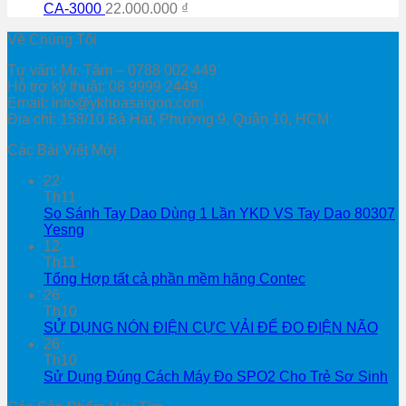
CA-3000
22.000.000
₫
Về Chúng Tôi
Tư vấn: Mr. Tâm – 0788 002 449
Hỗ trợ kỹ thuật: 08 9999 2449
Email: info@ykhoasaigon.com
Địa chỉ: 158/10 Bà Hạt, Phường 9, Quận 10, HCM
Các Bài Viết Mới
22
Th11
So Sánh Tay Dao Dùng 1 Lần YKD VS Tay Dao 80307
Yesng
12
Th11
Tổng Hợp tất cả phần mềm hãng Contec
26
Th10
SỬ DỤNG NÓN ĐIỆN CỰC VẢI ĐỂ ĐO ĐIỆN NÃO
26
Th10
Sử Dụng Đúng Cách Máy Đo SPO2 Cho Trẻ Sơ Sinh