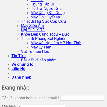
Khung Tập Đi
Hỗ Trợ Người Già
Máy Xông Khí Dung
Máy Đo Huyết áp
Thiết Bị Hồi Sức Cấp Cứu
Máy Siêu Âm
Nội Thất Y Tế
Khỏe Đẹp Cùng Togu – Đức
Thiết Bị Phòng Xét Nghiệm
Máy Xét Nghiệm HP Hơi Thở
Máy Ly Tâm
Vật Tư Tiêu Hao
Tin Tức
Bài viết về sản phẩm
Về chúng tôi
Liên Hệ
Đăng nhập
Đăng nhập
Bắt
Tên tài khoản hoặc địa chỉ email
*
buộc
Bắt
Mật khẩu
*