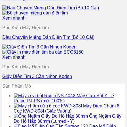
Xem nhanh
Phụ Kiện Máy ĐiệnTim
Đầu Chuyển Miếng Dán Điện Tim (Bộ 10 Cái)
Xem nhanh
Phụ Kiện Máy ĐiệnTim
Giấy Điện Tim 3 Cần Nihon Koden
Sản Phẩm Mới
Máy Cưa Bột Y Tế
Ruijin RJ-PS (mới 100%)
Máy Điện Châm 6
Cọc KWD-808I (Giắc Vuông)
Ống Ngậm Giấy
Đo Hô Hấp 30mm (Lumed - Ý)
Dao Mổ Điện