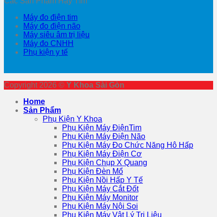
Các Sản Phẩm Hay Tìm
Máy đo điện tim
Máy đo điện não
Máy siêu âm trị liệu
Máy đo CNHH
Phụ kiện y tế
Copyright 2026 ©
Y Khoa Sài Gòn
Home
Sản Phẩm
Phụ Kiện Y Khoa
Phụ Kiện Máy ĐiệnTim
Phụ Kiện Máy Điện Não
Phụ Kiện Máy Đo Chức Năng Hô Hấp
Phụ Kiện Máy Điện Cơ
Phụ Kiện Chụp X Quang
Phụ Kiện Đèn Mổ
Phụ Kiện Nồi Hấp Y Tế
Phụ Kiện Máy Cắt Đốt
Phụ Kiện Máy Monitor
Phụ Kiện Máy Nội Soi
Phụ Kiện Máy Vật Lý Trị Liệu