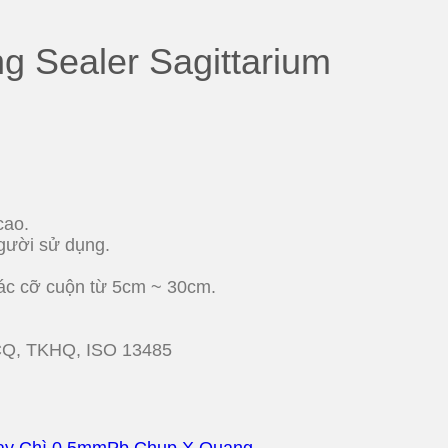
ng Sealer Sagittarium
cao.
người sử dụng.
các cỡ cuộn từ 5cm ~ 30cm.
, CQ, TKHQ, ISO 13485