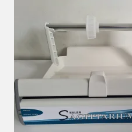
Monitor Sản Khoa
Thiết Bị Nội Soi
Máy Nội Soi Tai Mũi Họng
Bàn Khám Tai Mũi Họng
Ghế Khám Tai Mũi Họng
Dụng Cụ Phẫu Thuật
Y Tế Gia Đình
Xe Lăn
Ghế Bô
Khung Tập Đi
Hỗ Trợ Người Già
Máy Xông Khí Dung
Máy Đo Huyết áp
Thiết Bị Hồi Sức Cấp Cứu
Máy Siêu Âm
Nội Thất Y Tế
Khỏe Đẹp Cùng Togu – Đức
Thiết Bị Phòng Xét Nghiệm
Máy Xét Nghiệm HP Hơi Thở
Máy Ly Tâm
Vật Tư Tiêu Hao