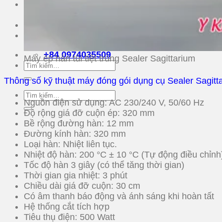
Tin Tức
Bài viết về sản phẩm
Về chúng tôi
Liên Hệ
+84 0974035509
Máy ép hàn túi tiệt trùng Sealer Sagittarium
Tìm
kiếm:
Thông số kỹ thuật máy đóng gói dụng cụ Sealer Sagitt
Tìm
Nguồn điện sử dụng: AC 230/240 V, 50/60 Hz
kiếm:
Độ rộng giá đỡ cuộn ép: 320 mm
Bề rộng đường hàn: 12 mm
Đường kính hàn: 320 mm
Loại hàn: Nhiệt liên tục.
Nhiệt độ hàn: 200 °C ± 10 °C (Tự động điều chỉnh
Tốc độ hàn 3 giây (có thể tăng thời gian)
Thời gian gia nhiệt: 3 phút
Chiều dài giá đỡ cuộn: 30 cm
Có âm thanh báo động và ánh sáng khi hoàn tất
Hệ thống cắt tích hợp
Tiêu thụ điện: 500 Watt