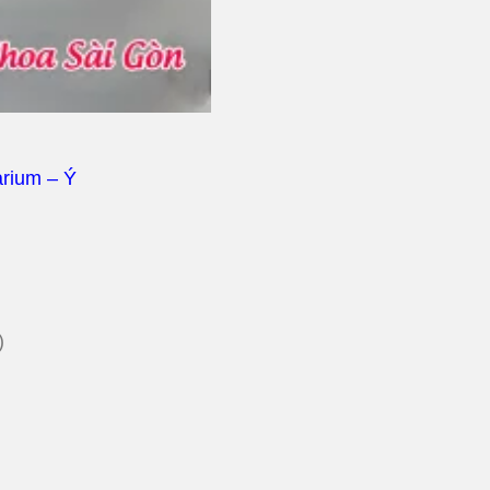
arium – Ý
)