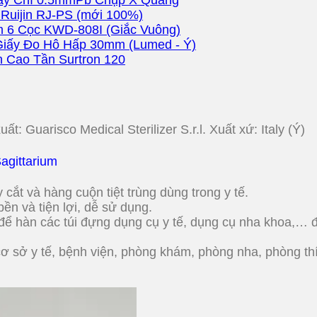
ay Chì 0.5mmPb Chụp X Quang
Ruijin RJ-PS (mới 100%)
 6 Cọc KWD-808I (Giắc Vuông)
iấy Đo Hô Hấp 30mm (Lumed - Ý)
 Cao Tần Surtron 120
: Guarisco Medical Sterilizer S.r.l. Xuất xứ: Italy (Ý)
agittarium
 cắt và hàng cuộn tiệt trùng dùng trong y tế.
ền và tiện lợi, dễ sử dụng.
 để hàn các túi đựng dụng cụ y tế, dụng cụ nha khoa,… để
cơ sở y tế, bệnh viện, phòng khám, phòng nha, phòng t