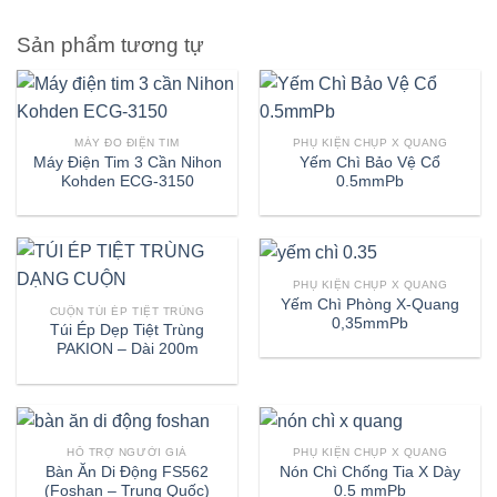
Sản phẩm tương tự
MÁY ĐO ĐIỆN TIM
PHỤ KIỆN CHỤP X QUANG
Máy Điện Tim 3 Cần Nihon
Yếm Chì Bảo Vệ Cổ
Kohden ECG-3150
0.5mmPb
PHỤ KIỆN CHỤP X QUANG
Yếm Chì Phòng X-Quang
CUỘN TÚI ÉP TIỆT TRÙNG
0,35mmPb
Túi Ép Dẹp Tiệt Trùng
PAKION – Dài 200m
HỖ TRỢ NGƯỜI GIÀ
PHỤ KIỆN CHỤP X QUANG
Bàn Ăn Di Động FS562
Nón Chì Chống Tia X Dày
(Foshan – Trung Quốc)
0.5 mmPb