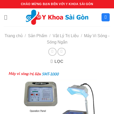
Bỏ
CHÀO MỪNG BẠN ĐẾN VỚI Y KHOA SÀI GÒN
qua
nội
dung
Trang chủ
/
Sản Phẩm
/
Vật Lý Trị Liệu
/
Máy Vi Sóng -
Sóng Ngắn
LỌC