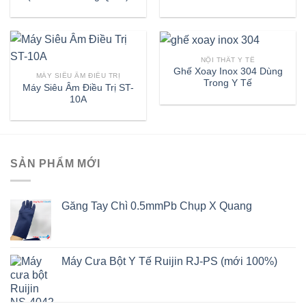
NỘI THẤT Y TẾ
Ghế Xoay Inox 304 Dùng
MÁY SIÊU ÂM ĐIỀU TRỊ
Trong Y Tế
Máy Siêu Âm Điều Trị ST-
10A
SẢN PHẨM MỚI
Găng Tay Chì 0.5mmPb Chụp X Quang
Máy Cưa Bột Y Tế Ruijin RJ-PS (mới 100%)