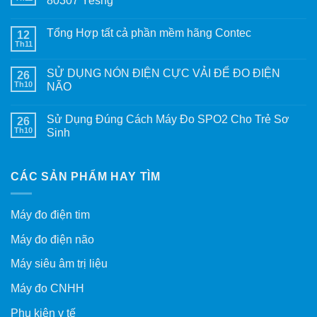
80307 Yesng
Tổng Hợp tất cả phần mềm hãng Contec
12
Th11
SỬ DỤNG NÓN ĐIỆN CỰC VẢI ĐỂ ĐO ĐIỆN
26
Th10
NÃO
Sử Dụng Đúng Cách Máy Đo SPO2 Cho Trẻ Sơ
26
Th10
Sinh
CÁC SẢN PHẨM HAY TÌM
Máy đo điện tim
Máy đo điện não
Máy siêu âm trị liệu
Máy đo CNHH
Phụ kiện y tế