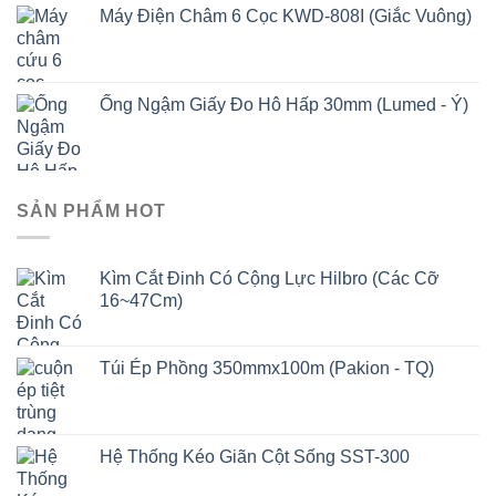
Máy Điện Châm 6 Cọc KWD-808I (Giắc Vuông)
Ống Ngậm Giấy Đo Hô Hấp 30mm (Lumed - Ý)
SẢN PHẨM HOT
Kìm Cắt Đinh Có Cộng Lực Hilbro (Các Cỡ
16~47Cm)
Túi Ép Phồng 350mmx100m (Pakion - TQ)
Hệ Thống Kéo Giãn Cột Sống SST-300