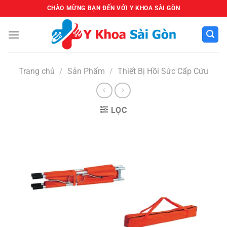
Bỏ
CHÀO MỪNG BẠN ĐẾN VỚI Y KHOA SÀI GÒN
qua
nội
dung
Trang chủ
/
Sản Phẩm
/
Thiết Bị Hồi Sức Cấp Cứu
LỌC