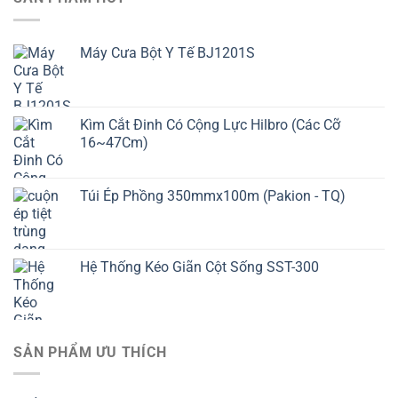
Máy Cưa Bột Y Tế BJ1201S
Kìm Cắt Đinh Có Cộng Lực Hilbro (Các Cỡ
16~47Cm)
Túi Ép Phồng 350mmx100m (Pakion - TQ)
Hệ Thống Kéo Giãn Cột Sống SST-300
SẢN PHẨM ƯU THÍCH