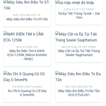
CUỘN TÚI ÉP TIỆT TRÙNG
Túi Ép Tiệt Trùng Tyvek – Dài
MÁY SIÊU ÂM ĐIỀU TRỊ
70m
Máy Siêu Âm Điều Trị ST-10A
MÁY ĐO ĐIỆN TIM
MÁY ÉP HÀN TÚI TIỆT TRÙNG
Máy Đo Điện Tim 6 Kênh
Máy Cắt và Ép Túi Tiệt Trùng
ECG-1250K (Nihon Kohden
Sealer Sagittarium
– Nhật)
PHỤ KIỆN CHỤP X QUANG
MÁY SIÊU ÂM ĐIỀU TRỊ
Áo Chì X Quang Có Cổ Dày
Máy Siêu Âm Điều Trị Đa Tần
0.5mmPb
OCE-ETUS-001