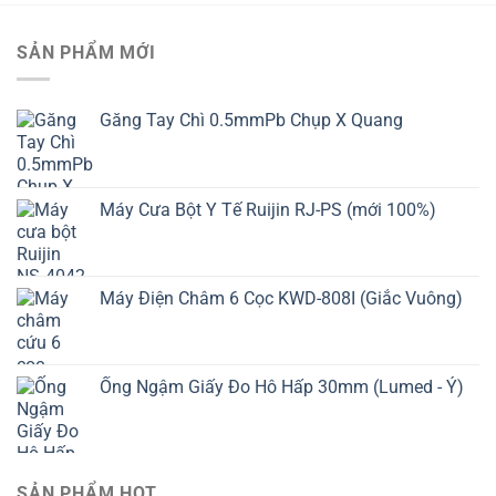
SẢN PHẨM MỚI
Găng Tay Chì 0.5mmPb Chụp X Quang
Máy Cưa Bột Y Tế Ruijin RJ-PS (mới 100%)
Máy Điện Châm 6 Cọc KWD-808I (Giắc Vuông)
Ống Ngậm Giấy Đo Hô Hấp 30mm (Lumed - Ý)
SẢN PHẨM HOT