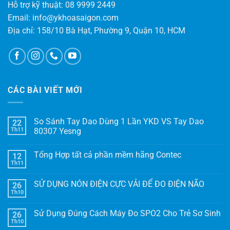
Hỗ trợ kỹ thuật: 08 9999 2449
Email: info@ykhoasaigon.com
Địa chỉ: 158/10 Bà Hạt, Phường 9, Quận 10, HCM
CÁC BÀI VIẾT MỚI
So Sánh Tay Dao Dùng 1 Lần YKD VS Tay Dao
22
Th11
80307 Yesng
Tổng Hợp tất cả phần mềm hãng Contec
12
Th11
SỬ DỤNG NÓN ĐIỆN CỰC VẢI ĐỂ ĐO ĐIỆN NÃO
26
Th10
Sử Dụng Đúng Cách Máy Đo SPO2 Cho Trẻ Sơ Sinh
26
Th10