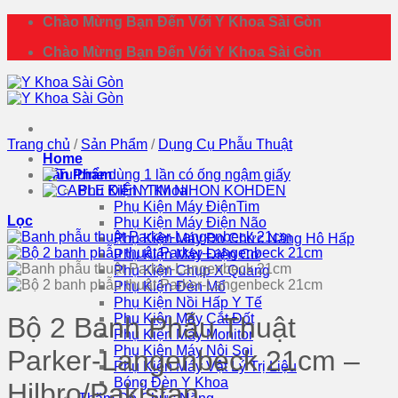
Bỏ
Chào Mừng Bạn Đến Với Y Khoa Sài Gòn
qua
Chào Mừng Bạn Đến Với Y Khoa Sài Gòn
nội
dung
Trang chủ
/
Sản Phẩm
/
Dụng Cụ Phẫu Thuật
Home
Sản Phẩm
Phụ Kiện Y Khoa
Phụ Kiện Máy ĐiệnTim
Lọc
Phụ Kiện Máy Điện Não
Phụ Kiện Máy Đo Chức Năng Hô Hấp
Phụ Kiện Máy Điện Cơ
Phụ Kiện Chụp X Quang
Phụ Kiện Đèn Mổ
Phụ Kiện Nồi Hấp Y Tế
Phụ Kiện Máy Cắt Đốt
Bộ 2 Banh Phẫu Thuật
Phụ Kiện Máy Monitor
Phụ Kiện Máy Nội Soi
Parker-Langenbeck 21cm –
Phụ Kiện Máy Vật Lý Trị Liệu
Bóng Đèn Y Khoa
Hilbro/Pakistan