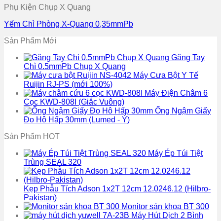
Phụ Kiện Chụp X Quang
Yếm Chì Phòng X-Quang 0,35mmPb
Sản Phẩm Mới
Găng Tay
Chì 0.5mmPb Chụp X Quang
Máy Cưa Bột Y Tế
Ruijin RJ-PS (mới 100%)
Máy Điện Châm 6
Cọc KWD-808I (Giắc Vuông)
Ống Ngậm Giấy
Đo Hô Hấp 30mm (Lumed - Ý)
Sản Phẩm HOT
Máy Ép Túi Tiệt
Trùng SEAL 320
Kẹp Phẫu Tích Adson 1x2T 12cm 12.0246.12 (Hilbro-
Pakistan)
Monitor sản khoa BT 300
Máy Hút Dịch 2 Bình