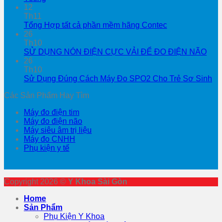
12
Th11
Tổng Hợp tất cả phần mềm hãng Contec
26
Th10
SỬ DỤNG NÓN ĐIỆN CỰC VẢI ĐỂ ĐO ĐIỆN NÃO
26
Th10
Sử Dụng Đúng Cách Máy Đo SPO2 Cho Trẻ Sơ Sinh
Các Sản Phẩm Hay Tìm
Máy đo điện tim
Máy đo điện não
Máy siêu âm trị liệu
Máy đo CNHH
Phụ kiện y tế
Copyright 2026 ©
Y Khoa Sài Gòn
Home
Sản Phẩm
Phụ Kiện Y Khoa