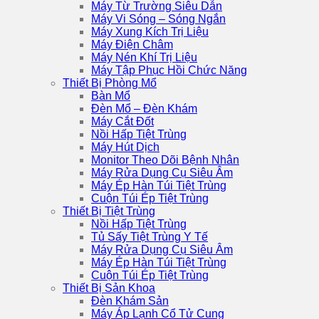
Máy Từ Trường Siêu Dẫn
Máy Vi Sóng – Sóng Ngắn
Máy Xung Kích Trị Liệu
Máy Điện Châm
Máy Nén Khí Trị Liệu
Máy Tập Phục Hồi Chức Năng
Thiết Bị Phòng Mổ
Bàn Mổ
Đèn Mổ – Đèn Khám
Máy Cắt Đốt
Nồi Hấp Tiệt Trùng
Máy Hút Dịch
Monitor Theo Dõi Bệnh Nhân
Máy Rửa Dụng Cụ Siêu Âm
Máy Ép Hàn Túi Tiệt Trùng
Cuộn Túi Ép Tiệt Trùng
Thiết Bị Tiệt Trùng
Nồi Hấp Tiệt Trùng
Tủ Sấy Tiệt Trùng Y Tế
Máy Rửa Dụng Cụ Siêu Âm
Máy Ép Hàn Túi Tiệt Trùng
Cuộn Túi Ép Tiệt Trùng
Thiết Bị Sản Khoa
Đèn Khám Sản
Máy Áp Lạnh Cổ Tử Cung