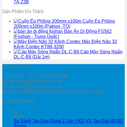
7A-23B
Sản Phẩm Ưu Thích
Cuộn Ép Phồng
200mm x100m (Pakion -TQ)
Bàn Ăn Di Động FS562
(Foshan - Trung Quốc)
Máy Điện Não 32
Kênh Contec KT88-3200
Cáp Máy Sóng Ngắn
DL-C-BII (Dài 1m)
Về Chúng Tôi
Tư vấn: Mr. Tâm – 0788 002 449
Hỗ trợ kỹ thuật: 08 9999 2449
Email: info@ykhoasaigon.com
Địa chỉ: 158/10 Bà Hạt, Phường 9, Quận 10, HCM
Các Bài Viết Mới
22
Th11
So Sánh Tay Dao Dùng 1 Lần YKD VS Tay Dao 80307
Yesng