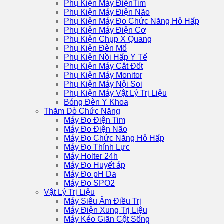
Phụ Kiện Máy ĐiệnTim
Phụ Kiện Máy Điện Não
Phụ Kiện Máy Đo Chức Năng Hô Hấp
Phụ Kiện Máy Điện Cơ
Phụ Kiện Chụp X Quang
Phụ Kiện Đèn Mổ
Phụ Kiện Nồi Hấp Y Tế
Phụ Kiện Máy Cắt Đốt
Phụ Kiện Máy Monitor
Phụ Kiện Máy Nội Soi
Phụ Kiện Máy Vật Lý Trị Liệu
Bóng Đèn Y Khoa
Thăm Dò Chức Năng
Máy Đo Điện Tim
Máy Đo Điện Não
Máy Đo Chức Năng Hô Hấp
Máy Đo Thính Lực
Máy Holter 24h
Máy Đo Huyết áp
Máy Đo pH Da
Máy Đo SPO2
Vật Lý Trị Liệu
Máy Siêu Âm Điều Trị
Máy Điện Xung Trị Liệu
Máy Kéo Giãn Cột Sống