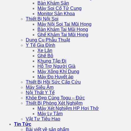
Bàn Khám Sản
Máy Soi Cổ Tử Cung
Monitor Sản Khoa
Thiết Bị Nội Soi
Máy Nội Soi Tai Mũi Họng
Bàn Khám Tai Mũi Họng
Ghế Khám Tai Mũi Họng
Dụng Cụ Phẫu Thuật
Y Tế Gia Đình
Xe Lăn
Ghế Bô
Khung Tập Đi
Hỗ Trợ Người Già
Máy Xông Khí Dung
Máy Đo Huyết áp
Thiết Bị Hồi Sức Cấp Cứu
Máy Siêu Âm
Nội Thất Y Tế
Khỏe Đẹp Cùng Togu – Đức
Thiết Bị Phòng Xét Nghiệm
Máy Xét Nghiệm HP Hơi Thở
Máy Ly Tâm
Vật Tư Tiêu Hao
Tin Tức
Bài viết về sản phẩm