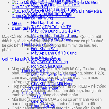
Monitor Theo Dõi Bệnh Nhân
Dao Mổ Điện
Máy Rửa Dụng Cụ Siêu Âm
Cao Tần Surtron 120
Máy Ép Hàn Túi Tiệt Trùng
Máy Rửa
Cuộn Túi Ép Tiệt Trùng
Dụng Cụ Bằng Sóng Siêu Âm YJ-5L
Thiết Bị Tiệt Trùng
Nồi Hấp Tiệt Trùng
Mô tả
Tủ Sấy Tiệt Trùng Y Tế
Đánh giá (0)
Máy Rửa Dụng Cụ Siêu Âm
Máy Ép Hàn Túi Tiệt Trùng
Máy Cắt Đốt Zeus-200s, hãng: Zerone – Hàn Quốc là một
Cuộn Túi Ép Tiệt Trùng
thiết bị y tế, chuyên sử dụng để thực hiện các ca phẫu thuật
Thiết Bị Sản Khoa
tại các bệnh viện, hoặc dùng trong thẩm mỹ, da liễu, tiểu
Đèn Khám Sản
phẫu.
Máy Áp Lạnh Cổ Tử Cung
Bàn Khám Sản
Giới thiệu Máy Cắt Đốt Zeus-200s
Máy Soi Cổ Tử Cung
Monitor Sản Khoa
Máy cắt đốt Zeus200S được thiết kế đầy đủ chức năng
Thiết Bị Nội Soi
phẫu thuật tổng hợp như cắt (cắt thường, blend 1,2,3),
Máy Nội Soi Tai Mũi Họng
cầm máu bằng kẹp hoặc phun cầm máu, cầm máu
Bàn Khám Tai Mũi Họng
lưỡng cực bằng tay bằng chân.
Ghế Khám Tai Mũi Họng
Tích hợp hệ thống an toàn tốt nhất với REM – hệ thống
Dụng Cụ Phẫu Thuật
giám sát bề mặt tiếp xúc của tấm điện cực trung tính
Y Tế Gia Đình
tránh khả năng bị bỏng cho bệnh nhân.
Xe Lăn
Mỗi thao tác CUT và COAG đều có âm thanh và đèn
Ghế Bô
báo riêng giúp người vận hành dễ dàng theo dõi.
Khung Tập Đi
Chức năng tự động chọn thao tác: không cần ấn nút