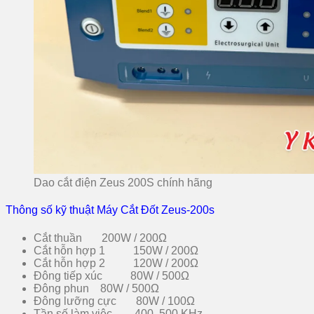
Dao cắt điện Zeus 200S chính hãng
Thông số kỹ thuật Máy Cắt Đốt Zeus-200s
Cắt thuần 200W / 200Ω
Cắt hỗn hợp 1 150W / 200Ω
Cắt hỗn hợp 2 120W / 200Ω
Đông tiếp xúc 80W / 500Ω
Đông phun 80W / 500Ω
Đông lưỡng cực 80W / 100Ω
Tần số làm việc 400, 500 KHz