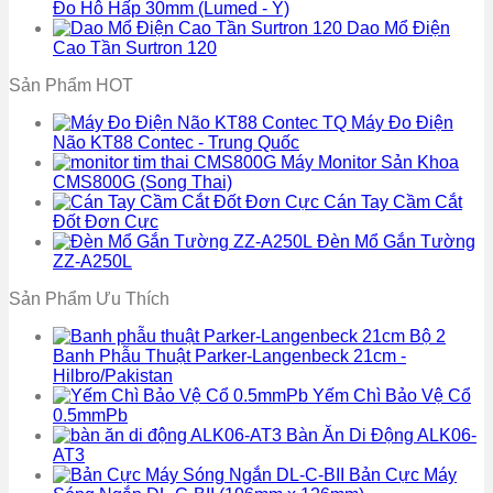
Đo Hô Hấp 30mm (Lumed - Ý)
Dao Mổ Điện
Cao Tần Surtron 120
Sản Phẩm HOT
Máy Đo Điện
Não KT88 Contec - Trung Quốc
Máy Monitor Sản Khoa
CMS800G (Song Thai)
Cán Tay Cầm Cắt
Đốt Đơn Cực
Đèn Mổ Gắn Tường
ZZ-A250L
Sản Phẩm Ưu Thích
Bộ 2
Banh Phẫu Thuật Parker-Langenbeck 21cm -
Hilbro/Pakistan
Yếm Chì Bảo Vệ Cổ
0.5mmPb
Bàn Ăn Di Động ALK06-
AT3
Bản Cực Máy