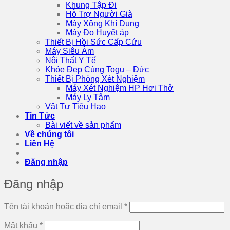
Khung Tập Đi
Hỗ Trợ Người Già
Máy Xông Khí Dung
Máy Đo Huyết áp
Thiết Bị Hồi Sức Cấp Cứu
Máy Siêu Âm
Nội Thất Y Tế
Khỏe Đẹp Cùng Togu – Đức
Thiết Bị Phòng Xét Nghiệm
Máy Xét Nghiệm HP Hơi Thở
Máy Ly Tâm
Vật Tư Tiêu Hao
Tin Tức
Bài viết về sản phẩm
Về chúng tôi
Liên Hệ
Đăng nhập
Đăng nhập
Bắt
Tên tài khoản hoặc địa chỉ email
*
buộc
Bắt
Mật khẩu
*