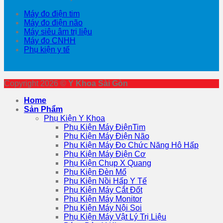
Máy đo điện tim
Máy đo điện não
Máy siêu âm trị liệu
Máy đo CNHH
Phụ kiện y tế
Copyright 2026 ©
Y Khoa Sài Gòn
Home
Sản Phẩm
Phụ Kiện Y Khoa
Phụ Kiện Máy ĐiệnTim
Phụ Kiện Máy Điện Não
Phụ Kiện Máy Đo Chức Năng Hô Hấp
Phụ Kiện Máy Điện Cơ
Phụ Kiện Chụp X Quang
Phụ Kiện Đèn Mổ
Phụ Kiện Nồi Hấp Y Tế
Phụ Kiện Máy Cắt Đốt
Phụ Kiện Máy Monitor
Phụ Kiện Máy Nội Soi
Phụ Kiện Máy Vật Lý Trị Liệu