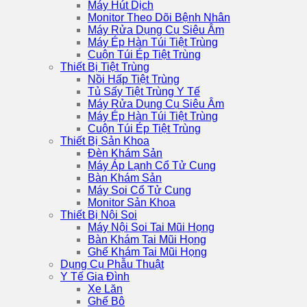
Máy Hút Dịch
Monitor Theo Dõi Bệnh Nhân
Máy Rửa Dụng Cụ Siêu Âm
Máy Ép Hàn Túi Tiệt Trùng
Cuộn Túi Ép Tiệt Trùng
Thiết Bị Tiệt Trùng
Nồi Hấp Tiệt Trùng
Tủ Sấy Tiệt Trùng Y Tế
Máy Rửa Dụng Cụ Siêu Âm
Máy Ép Hàn Túi Tiệt Trùng
Cuộn Túi Ép Tiệt Trùng
Thiết Bị Sản Khoa
Đèn Khám Sản
Máy Áp Lạnh Cổ Tử Cung
Bàn Khám Sản
Máy Soi Cổ Tử Cung
Monitor Sản Khoa
Thiết Bị Nội Soi
Máy Nội Soi Tai Mũi Họng
Bàn Khám Tai Mũi Họng
Ghế Khám Tai Mũi Họng
Dụng Cụ Phẫu Thuật
Y Tế Gia Đình
Xe Lăn
Ghế Bô