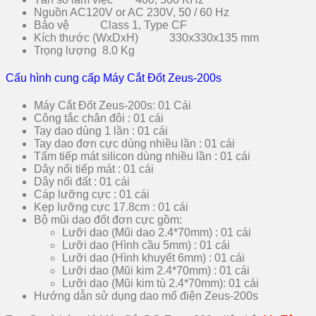
Nguồn AC120V or AC 230V, 50 / 60 Hz
Bảo vệ Class 1, Type CF
Kích thước (WxDxH) 330x330x135 mm
Trọng lượng 8.0 Kg
Cấu hình cung cấp Máy Cắt Đốt Zeus-200s
Máy Cắt Đốt Zeus-200s: 01 Cái
Công tắc chân đôi : 01 cái
Tay dao dùng 1 lần : 01 cái
Tay dao đơn cực dùng nhiều lần : 01 cái
Tấm tiếp mát silicon dùng nhiều lần : 01 cái
Dây nối tiếp mát : 01 cái
Dây nối đất : 01 cái
Cáp lưỡng cực : 01 cái
Kẹp lưỡng cực 17.8cm : 01 cái
Bộ mũi dao đốt đơn cực gồm:
Lưỡi dao (Mũi dao 2.4*70mm) : 01 cái
Lưỡi dao (Hình cầu 5mm) : 01 cái
Lưỡi dao (Hình khuyết 6mm) : 01 cái
Lưỡi dao (Mũi kim 2.4*70mm) : 01 cái
Lưỡi dao (Mũi kim tù 2.4*70mm): 01 cái
Hướng dẫn sử dụng dao mổ điện Zeus-200s