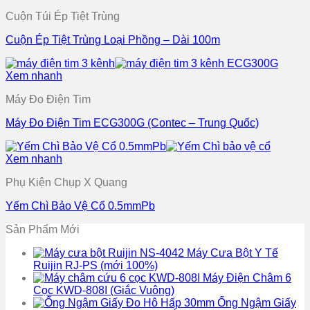
Cuộn Túi Ép Tiệt Trùng
Cuộn Ép Tiệt Trùng Loại Phồng – Dài 100m
Xem nhanh
Máy Đo Điện Tim
Máy Đo Điện Tim ECG300G (Contec – Trung Quốc)
Xem nhanh
Phụ Kiện Chụp X Quang
Yếm Chì Bảo Vệ Cổ 0.5mmPb
Sản Phẩm Mới
Máy Cưa Bột Y Tế
Ruijin RJ-PS (mới 100%)
Máy Điện Châm 6
Cọc KWD-808I (Giắc Vuông)
Ống Ngậm Giấy