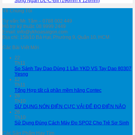
Sóng Ngắn DL-C-BII (196mm x 126mm)
Về Chúng Tôi
Tư vấn: Mr. Tâm – 0788 002 449
Hỗ trợ kỹ thuật: 08 9999 2449
Email: info@ykhoasaigon.com
Địa chỉ: 158/10 Bà Hạt, Phường 9, Quận 10, HCM
Các Bài Viết Mới
22
Th11
So Sánh Tay Dao Dùng 1 Lần YKD VS Tay Dao 80307
Yesng
12
Th11
Tổng Hợp tất cả phần mềm hãng Contec
26
Th10
SỬ DỤNG NÓN ĐIỆN CỰC VẢI ĐỂ ĐO ĐIỆN NÃO
26
Th10
Sử Dụng Đúng Cách Máy Đo SPO2 Cho Trẻ Sơ Sinh
Các Sản Phẩm Hay Tìm