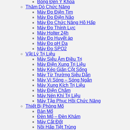
Bóng Đèn Y Khoa
Thăm Dò Chức Năng
Máy Đo Điện Tim
Máy Đo Điện Não
Máy Đo Chức Năng Hô Hấp
Máy Đo Thính Lực
Máy Holter 24h
Máy Đo Huyết áp
Máy Đo pH Da
Máy Đo SPO2
Vật Lý Trị Liệu
Máy Siêu Âm Điều Trị
Máy Điện Xung Trị Liệu
Máy Kéo Giãn Cột Sống
Máy Từ Trường Siêu Dẫn
Máy Vi Sóng – Sóng Ngắn
Máy Xung Kích Trị Liệu
Máy Điện Châm
Máy Nén Khí Trị Liệu
Máy Tập Phục Hồi Chức Năng
Thiết Bị Phòng Mổ
Bàn Mổ
Đèn Mổ – Đèn Khám
Máy Cắt Đốt
Nồi Hấp Tiệt Trùng