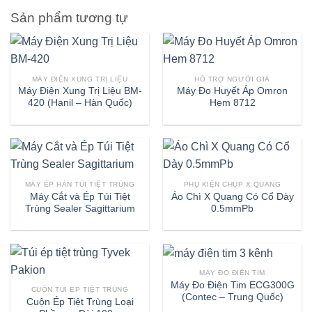
Sản phẩm tương tự
MÁY ĐIỆN XUNG TRỊ LIỆU
HỖ TRỢ NGƯỜI GIÀ
Máy Điện Xung Trị Liệu BM-
Máy Đo Huyết Áp Omron
420 (Hanil – Hàn Quốc)
Hem 8712
MÁY ÉP HÀN TÚI TIỆT TRÙNG
PHỤ KIỆN CHỤP X QUANG
Máy Cắt và Ép Túi Tiệt
Áo Chì X Quang Có Cổ Dày
Trùng Sealer Sagittarium
0.5mmPb
MÁY ĐO ĐIỆN TIM
Máy Đo Điện Tim ECG300G
CUỘN TÚI ÉP TIỆT TRÙNG
(Contec – Trung Quốc)
Cuộn Ép Tiệt Trùng Loại