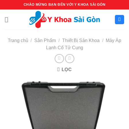
Bỏ
CHÀO MỪNG BẠN ĐẾN VỚI Y KHOA SÀI GÒN
qua
nội
dung
Trang chủ
/
Sản Phẩm
/
Thiết Bị Sản Khoa
/
Máy Áp
Lạnh Cổ Tử Cung
LỌC