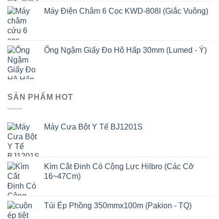
Máy Điện Châm 6 Cọc KWD-808I (Giắc Vuông)
Ống Ngậm Giấy Đo Hô Hấp 30mm (Lumed - Ý)
SẢN PHẨM HOT
Máy Cưa Bột Y Tế BJ1201S
Kìm Cắt Đinh Có Cộng Lực Hilbro (Các Cỡ
16~47Cm)
Túi Ép Phồng 350mmx100m (Pakion - TQ)