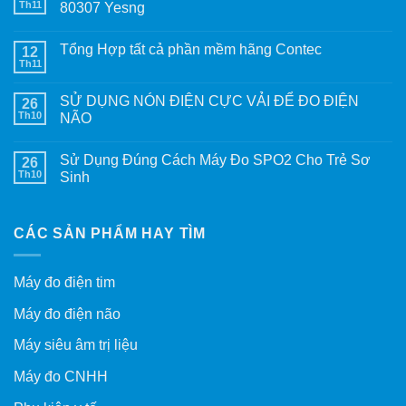
Th11
80307 Yesng
Tổng Hợp tất cả phần mềm hãng Contec
12
Th11
SỬ DỤNG NÓN ĐIỆN CỰC VẢI ĐỂ ĐO ĐIỆN
26
Th10
NÃO
Sử Dụng Đúng Cách Máy Đo SPO2 Cho Trẻ Sơ
26
Th10
Sinh
CÁC SẢN PHẨM HAY TÌM
Máy đo điện tim
Máy đo điện não
Máy siêu âm trị liệu
Máy đo CNHH