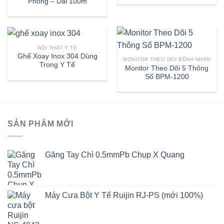
Phồng – Dài 100m
NỘI THẤT Y TẾ
Ghế Xoay Inox 304 Dùng
MONITOR THEO DÕI BỆNH NHÂN
Trong Y Tế
Monitor Theo Dõi 5 Thông
Số BPM-1200
SẢN PHẨM MỚI
Găng Tay Chì 0.5mmPb Chụp X Quang
Máy Cưa Bột Y Tế Ruijin RJ-PS (mới 100%)