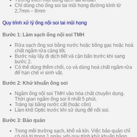
Chỉ dùng cho ống soi tai mũi họng đường kính từ
2,7mm – 8mm
Quy trình xử lý ống nội soi tai mũi họng
Bước 1: Làm sạch ống nội soi TMH
Rửa sạch ống soi bằng nước hoặc bông gạc hoặc hoá
chất ngâm rửa càng tốt.
Bước này lấy đi dịch tiết và cặn bẩn trước khi sang
bước 2.
Có thể dùng thêm chổi, cọ và dùng hoá chất ngâm rửa
để hạn chế vi sinh vật.
Bước 2: Khử khuẩn ống soi
Ngâm ống nội soi TMH vào hóa chất chuyên dụng.
Thời gian ngâm ống soi ít nhất 5 phút.
Tráng lại bằng nước cất (hoặc cồn)
Làm khô Optic trước khi sử dụng để nội soi.
Bước 3: Bảo quản
Trong môi trường sạch, khô và kín. Việc bảo quản chỉ
có giá trị trong 1 ngày, với quy trình khử khuẩn bằng