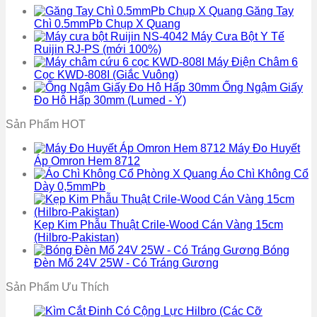
Găng Tay
Chì 0.5mmPb Chụp X Quang
Máy Cưa Bột Y Tế
Ruijin RJ-PS (mới 100%)
Máy Điện Châm 6
Cọc KWD-808I (Giắc Vuông)
Ống Ngậm Giấy
Đo Hô Hấp 30mm (Lumed - Ý)
Sản Phẩm HOT
Máy Đo Huyết
Áp Omron Hem 8712
Áo Chì Không Cổ
Dày 0,5mmPb
Kẹp Kim Phẫu Thuật Crile-Wood Cán Vàng 15cm
(Hilbro-Pakistan)
Bóng
Đèn Mổ 24V 25W - Có Tráng Gương
Sản Phẩm Ưu Thích