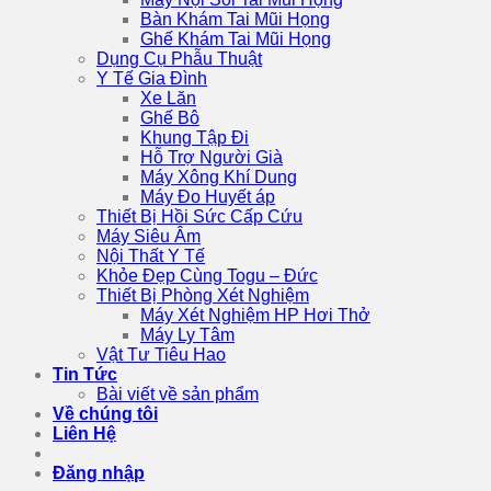
Bàn Khám Tai Mũi Họng
Ghế Khám Tai Mũi Họng
Dụng Cụ Phẫu Thuật
Y Tế Gia Đình
Xe Lăn
Ghế Bô
Khung Tập Đi
Hỗ Trợ Người Già
Máy Xông Khí Dung
Máy Đo Huyết áp
Thiết Bị Hồi Sức Cấp Cứu
Máy Siêu Âm
Nội Thất Y Tế
Khỏe Đẹp Cùng Togu – Đức
Thiết Bị Phòng Xét Nghiệm
Máy Xét Nghiệm HP Hơi Thở
Máy Ly Tâm
Vật Tư Tiêu Hao
Tin Tức
Bài viết về sản phẩm
Về chúng tôi
Liên Hệ
Đăng nhập