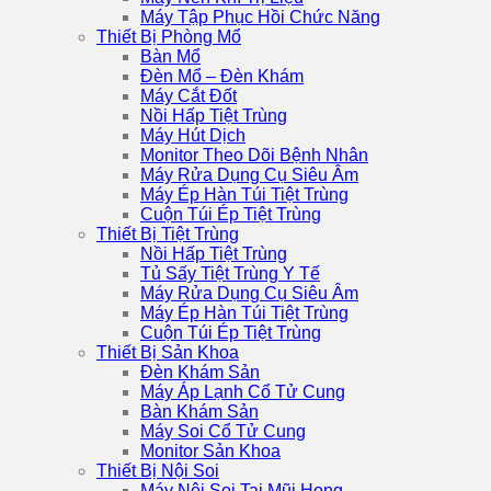
Máy Tập Phục Hồi Chức Năng
Thiết Bị Phòng Mổ
Bàn Mổ
Đèn Mổ – Đèn Khám
Máy Cắt Đốt
Nồi Hấp Tiệt Trùng
Máy Hút Dịch
Monitor Theo Dõi Bệnh Nhân
Máy Rửa Dụng Cụ Siêu Âm
Máy Ép Hàn Túi Tiệt Trùng
Cuộn Túi Ép Tiệt Trùng
Thiết Bị Tiệt Trùng
Nồi Hấp Tiệt Trùng
Tủ Sấy Tiệt Trùng Y Tế
Máy Rửa Dụng Cụ Siêu Âm
Máy Ép Hàn Túi Tiệt Trùng
Cuộn Túi Ép Tiệt Trùng
Thiết Bị Sản Khoa
Đèn Khám Sản
Máy Áp Lạnh Cổ Tử Cung
Bàn Khám Sản
Máy Soi Cổ Tử Cung
Monitor Sản Khoa
Thiết Bị Nội Soi
Máy Nội Soi Tai Mũi Họng