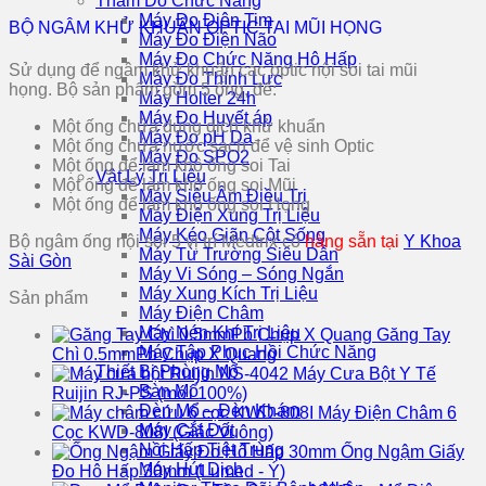
Thăm Dò Chức Năng
Máy Đo Điện Tim
BỘ NGÂM KHỬ KHUẨN OPTIC TAI MŨI HỌNG
Máy Đo Điện Não
Máy Đo Chức Năng Hô Hấp
Sử dụng để ngâm khử khuẩn các optic nội soi tai mũi
Máy Đo Thính Lực
họng. Bộ sản phẩm gồm 5 ống, để:
Máy Holter 24h
Máy Đo Huyết áp
Một ống chứa dụng dịch khử khuẩn
Máy Đo pH Da
Một ống chứa nước sạch để vệ sinh Optic
Máy Đo SPO2
Một ống để làm khô ống soi Tai
Vật Lý Trị Liệu
Một ống để làm khô ống soi Mũi
Máy Siêu Âm Điều Trị
Một ống để làm khô ống soi Họng
Máy Điện Xung Trị Liệu
Máy Kéo Giãn Cột Sống
Bộ ngâm ống nội soi 5 vị trí Medtrix có
hàng sẵn tại
Y Khoa
Máy Từ Trường Siêu Dẫn
Sài Gòn
Máy Vi Sóng – Sóng Ngắn
Máy Xung Kích Trị Liệu
Sản phẩm
Máy Điện Châm
Máy Nén Khí Trị Liệu
Găng Tay
Máy Tập Phục Hồi Chức Năng
Chì 0.5mmPb Chụp X Quang
Thiết Bị Phòng Mổ
Máy Cưa Bột Y Tế
Bàn Mổ
Ruijin RJ-PS (mới 100%)
Đèn Mổ – Đèn Khám
Máy Điện Châm 6
Máy Cắt Đốt
Cọc KWD-808I (Giắc Vuông)
Nồi Hấp Tiệt Trùng
Ống Ngậm Giấy
Máy Hút Dịch
Đo Hô Hấp 30mm (Lumed - Ý)