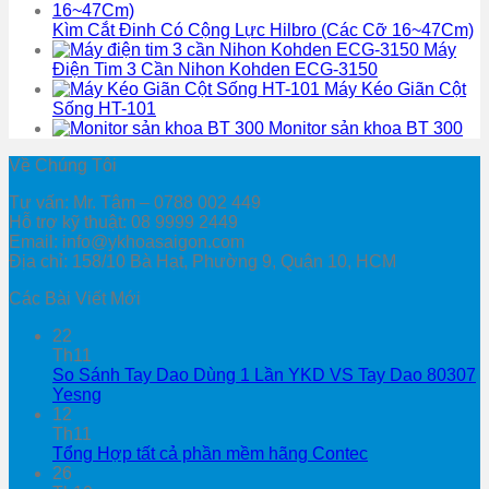
Kìm Cắt Đinh Có Cộng Lực Hilbro (Các Cỡ 16~47Cm)
Máy
Điện Tim 3 Cần Nihon Kohden ECG-3150
Máy Kéo Giãn Cột
Sống HT-101
Monitor sản khoa BT 300
Về Chúng Tôi
Tư vấn: Mr. Tâm – 0788 002 449
Hỗ trợ kỹ thuật: 08 9999 2449
Email: info@ykhoasaigon.com
Địa chỉ: 158/10 Bà Hạt, Phường 9, Quận 10, HCM
Các Bài Viết Mới
22
Th11
So Sánh Tay Dao Dùng 1 Lần YKD VS Tay Dao 80307
Yesng
12
Th11
Tổng Hợp tất cả phần mềm hãng Contec
26