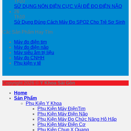
Th10
SỬ DỤNG NÓN ĐIỆN CỰC VẢI ĐỂ ĐO ĐIỆN NÃO
26
Th10
Sử Dụng Đúng Cách Máy Đo SPO2 Cho Trẻ Sơ Sinh
Các Sản Phẩm Hay Tìm
Máy đo điện tim
Máy đo điện não
Máy siêu âm trị liệu
Máy đo CNHH
Phụ kiện y tế
Copyright 2026 ©
Y Khoa Sài Gòn
Home
Sản Phẩm
Phụ Kiện Y Khoa
Phụ Kiện Máy ĐiệnTim
Phụ Kiện Máy Điện Não
Phụ Kiện Máy Đo Chức Năng Hô Hấp
Phụ Kiện Máy Điện Cơ
Phụ Kiện Chụp X Quang