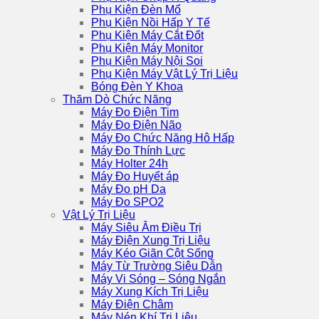
Phụ Kiện Đèn Mổ
Phụ Kiện Nồi Hấp Y Tế
Phụ Kiện Máy Cắt Đốt
Phụ Kiện Máy Monitor
Phụ Kiện Máy Nội Soi
Phụ Kiện Máy Vật Lý Trị Liệu
Bóng Đèn Y Khoa
Thăm Dò Chức Năng
Máy Đo Điện Tim
Máy Đo Điện Não
Máy Đo Chức Năng Hô Hấp
Máy Đo Thính Lực
Máy Holter 24h
Máy Đo Huyết áp
Máy Đo pH Da
Máy Đo SPO2
Vật Lý Trị Liệu
Máy Siêu Âm Điều Trị
Máy Điện Xung Trị Liệu
Máy Kéo Giãn Cột Sống
Máy Từ Trường Siêu Dẫn
Máy Vi Sóng – Sóng Ngắn
Máy Xung Kích Trị Liệu
Máy Điện Châm
Máy Nén Khí Trị Liệu