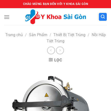
Bỏ
CHÀO MỪNG BẠN ĐẾN VỚI Y KHOA SÀI GÒN
qua
nội
dung
Trang chủ
/
Sản Phẩm
/
Thiết Bị Tiệt Trùng
/
Nồi Hấp
Tiệt Trùng
LỌC