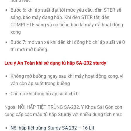
nút START
Bước 6: khi áp suất đạt tới mức yêu cầu, đèn STER sẽ
sáng, báo máy đang hấp. Khi đèn STER tắt, đèn
COMPLETE sáng và có tiếng báo là máy đã hoạt động
xong
Bước 7: mở van xả khí đến khi đồng hồ chỉ áp suất về 0
thì mới mở buồng.
Lưu ý An Toàn khi sử dụng tủ hấp SA-232 sturdy
Không mở buồng ngay sau khi máy hoạt động xong, vì
vẫn còn áp suất trong buồng
Chỉ mở khi đồng hồ áp suất chỉ 0
Ngoài NỒI HẤP TIỆT TRÙNG SA-232, Y Khoa Sài Gòn còn
cung cấp các mẫu tủ hấp Sturdy với nhiều dung tích như:
Nồi hấp tiệt trùng Sturdy SA-232 – 16 Lít