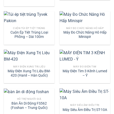
CUỘN TÚI ÉP TIỆT TRÙNG
MÁY ĐO CHỨC NĂNG HÔ HẤP
Cuộn Ép Tiệt Trùng Loại
Máy Đo Chức Năng Hô Hấp
Phồng – Dài 100m
Minispir
MÁY ĐIỆN XUNG TRỊ LIỆU
MÁY ĐO ĐIỆN TIM
Máy Điện Xung Trị Liệu BM-
Máy Điện Tim 3 Kênh Lumed
420 (Hanil – Hàn Quốc)
– Ý
HỖ TRỢ NGƯỜI GIÀ
Bàn Ăn Di Động FS562
MÁY SIÊU ÂM ĐIỀU TRỊ
(Foshan – Trung Quốc)
Máy Siêu Âm Điều Trị ST-10A