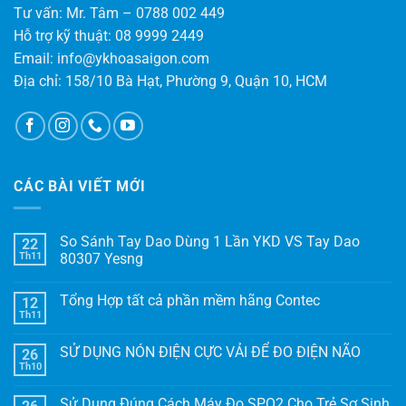
Tư vấn: Mr. Tâm – 0788 002 449
Hỗ trợ kỹ thuật: 08 9999 2449
Email: info@ykhoasaigon.com
Địa chỉ: 158/10 Bà Hạt, Phường 9, Quận 10, HCM
CÁC BÀI VIẾT MỚI
So Sánh Tay Dao Dùng 1 Lần YKD VS Tay Dao
22
Th11
80307 Yesng
Tổng Hợp tất cả phần mềm hãng Contec
12
Th11
SỬ DỤNG NÓN ĐIỆN CỰC VẢI ĐỂ ĐO ĐIỆN NÃO
26
Th10
Sử Dụng Đúng Cách Máy Đo SPO2 Cho Trẻ Sơ Sinh