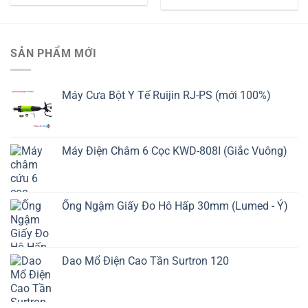
SẢN PHẨM MỚI
Máy Cưa Bột Y Tế Ruijin RJ-PS (mới 100%)
Máy Điện Châm 6 Cọc KWD-808I (Giắc Vuông)
Ống Ngậm Giấy Đo Hô Hấp 30mm (Lumed - Ý)
Dao Mổ Điện Cao Tần Surtron 120