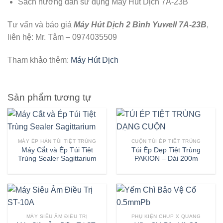
Sách hướng dẫn sử dụng Máy Hút Dịch 7A-23B
Tư vấn và báo giá
Máy Hút Dịch 2 Bình Yuwell 7A-23B
,
liên hệ: Mr. Tâm – 0974035509
Tham khảo thêm:
Máy Hút Dịch
Sản phẩm tương tự
MÁY ÉP HÀN TÚI TIỆT TRÙNG
CUỘN TÚI ÉP TIỆT TRÙNG
Máy Cắt và Ép Túi Tiệt
Túi Ép Dẹp Tiệt Trùng
Trùng Sealer Sagittarium
PAKION – Dài 200m
MÁY SIÊU ÂM ĐIỀU TRỊ
PHỤ KIỆN CHỤP X QUANG