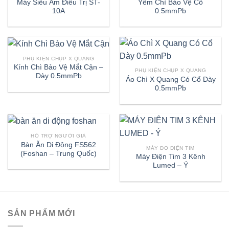
Máy Siêu Âm Điều Trị ST-
Yếm Chì Bảo Vệ Cổ
10A
0.5mmPb
PHỤ KIỆN CHỤP X QUANG
Kính Chì Bảo Vệ Mắt Cận –
PHỤ KIỆN CHỤP X QUANG
Dày 0.5mmPb
Áo Chì X Quang Có Cổ Dày
0.5mmPb
HỖ TRỢ NGƯỜI GIÀ
Bàn Ăn Di Động FS562
MÁY ĐO ĐIỆN TIM
(Foshan – Trung Quốc)
Máy Điện Tim 3 Kênh
Lumed – Ý
SẢN PHẨM MỚI