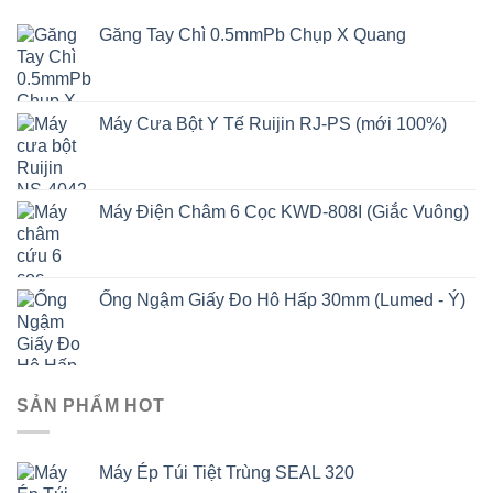
Găng Tay Chì 0.5mmPb Chụp X Quang
Máy Cưa Bột Y Tế Ruijin RJ-PS (mới 100%)
Máy Điện Châm 6 Cọc KWD-808I (Giắc Vuông)
Ống Ngậm Giấy Đo Hô Hấp 30mm (Lumed - Ý)
SẢN PHẨM HOT
Máy Ép Túi Tiệt Trùng SEAL 320