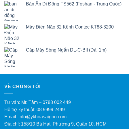
Bàn Ăn Di Động FS562 (Foshan - Trung Quốc)
Máy Điện Não 32 Kênh Contec KT88-3200
Cáp Máy Sóng Ngắn DL-C-BII (Dài 1m)
VỀ CHÚNG TÔI
Tư vấn: Mr. Tâm – 0788 002 449
Hỗ trợ kỹ thuật: 08 9999 2449
Email: info@ykhoasaigon.com
Địa chỉ: 158/10 Bà Hạt, Phường 9, Quận 10, HCM