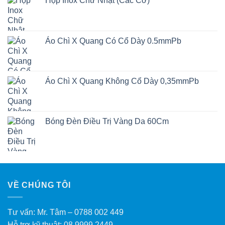
Hộp Inox Chữ Nhật (Các Cỡ)
Áo Chì X Quang Có Cổ Dày 0.5mmPb
Áo Chì X Quang Không Cổ Dày 0,35mmPb
Bóng Đèn Điều Trị Vàng Da 60Cm
VỀ CHÚNG TÔI
Tư vấn: Mr. Tâm – 0788 002 449
Hỗ trợ kỹ thuật: 08 9999 2449