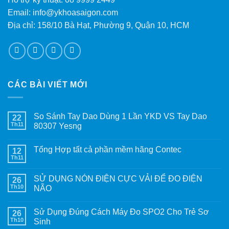
Email: info@ykhoasaigon.com
Địa chỉ: 158/10 Bà Hạt, Phường 9, Quận 10, HCM
CÁC BÀI VIẾT MỚI
So Sánh Tay Dao Dùng 1 Lần YKD VS Tay Dao
22
Th11
80307 Yesng
Tổng Hợp tất cả phần mềm hãng Contec
12
Th11
SỬ DỤNG NÓN ĐIỆN CỰC VẢI ĐỂ ĐO ĐIỆN
26
Th10
NÃO
Sử Dụng Đúng Cách Máy Đo SPO2 Cho Trẻ Sơ
26
Th10
Sinh