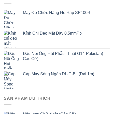
Máy Đo Chức Năng Hô Hấp SP100B
Kính Chì Đeo Mắt Dày 0.5mmPb
Đầu Nối Ống Hút Phẫu Thuật G14-Pakistan(
Các Cỡ)
Cáp Máy Sóng Ngắn DL-C-BII (Dài 1m)
SẢN PHẨM ƯU THÍCH