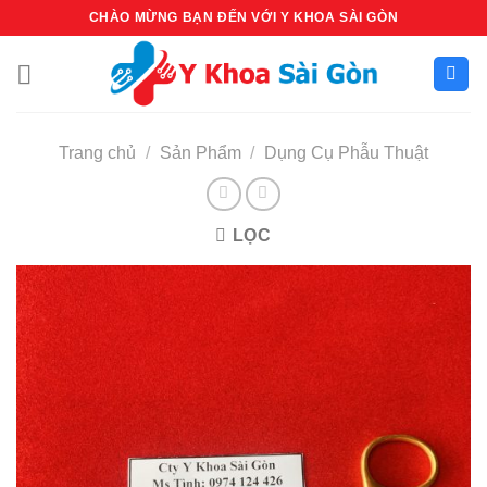
Bỏ
CHÀO MỪNG BẠN ĐẾN VỚI Y KHOA SÀI GÒN
qua
nội
dung
Trang chủ
/
Sản Phẩm
/
Dụng Cụ Phẫu Thuật
LỌC