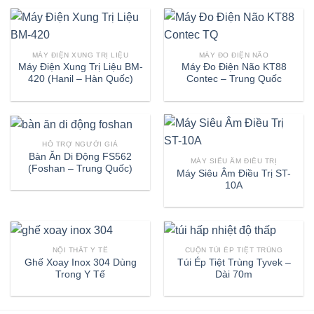
MÁY ĐIỆN XUNG TRỊ LIỆU
MÁY ĐO ĐIỆN NÃO
Máy Điện Xung Trị Liệu BM-
Máy Đo Điện Não KT88
420 (Hanil – Hàn Quốc)
Contec – Trung Quốc
HỖ TRỢ NGƯỜI GIÀ
Bàn Ăn Di Động FS562
MÁY SIÊU ÂM ĐIỀU TRỊ
(Foshan – Trung Quốc)
Máy Siêu Âm Điều Trị ST-
10A
NỘI THẤT Y TẾ
CUỘN TÚI ÉP TIỆT TRÙNG
Ghế Xoay Inox 304 Dùng
Túi Ép Tiệt Trùng Tyvek –
Trong Y Tế
Dài 70m