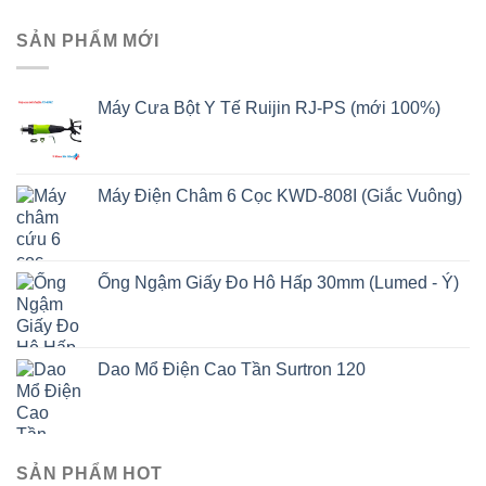
SẢN PHẨM MỚI
Máy Cưa Bột Y Tế Ruijin RJ-PS (mới 100%)
Máy Điện Châm 6 Cọc KWD-808I (Giắc Vuông)
Ống Ngậm Giấy Đo Hô Hấp 30mm (Lumed - Ý)
Dao Mổ Điện Cao Tần Surtron 120
SẢN PHẨM HOT