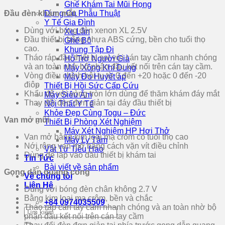
Ghế Khám Tai Mũi Họng
Đầu đèn khám mắt.
Dụng Cụ Phẫu Thuật
Y Tế Gia Đình
Dùng với bóng đèn xenon XL 2.5V
Xe Lăn
Đầu thiết bị bằng nhựa ABS cứng, bền cho tuổi thọ
Ghế Bô
cao.
Khung Tập Đi
Tháo ráp đầu thiết bị soi với cán tay cầm nhanh chóng
Hỗ Trợ Người Già
và an toàn nhờ bộ phận đầu kết nối trên cán tay cầm.
Máy Xông Khí Dung
Vòng điều chỉnh hội tụ từ 0 đến +20 hoặc 0 đến -20
Máy Đo Huyết áp
điôp
Thiết Bị Hồi Sức Cấp Cứu
Khẩu độ với vòng tròn lớn dùng để thăm khám đáy mắt
Máy Siêu Âm
Thay đổi đèn đơn giản tại đáy đầu thiết bị
Nội Thất Y Tế
Khỏe Đẹp Cùng Togu – Đức
Van mở mũi
Thiết Bị Phòng Xét Nghiệm
Máy Xét Nghiệm HP Hơi Thở
Van mở bằng kim loại mạ crôm có tuổi thọ cao
Máy Ly Tâm
Nới rộng van mở bằng cách vặn vít điều chỉnh
Vật Tư Tiêu Hao
Dùng để lắp vào đầu thiết bị khám tai
Tin Tức
Bài viết về sản phẩm
Gọng dẫn quang cong
Về chúng tôi
Liên Hệ
Dùng với bóng đèn chân không 2.7 V
Bằng kim loại mạ crôm, bền và chắc
+84 0974035509
Tháo ráp cán tay cầm nhanh chóng và an toàn nhờ bộ
Tìm
phận đầu kết nối trên cán tay cầm
kiếm: