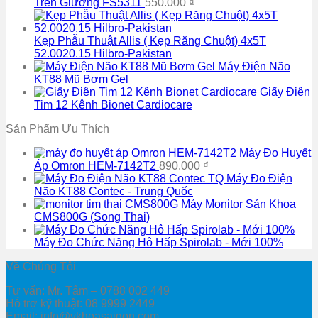
Trên Giường FS5311
550.000
₫
Kẹp Phẫu Thuật Allis ( Kẹp Răng Chuột) 4x5T
52.0020.15 Hilbro-Pakistan
Máy Điện Não
KT88 Mũ Bơm Gel
Giấy Điện
Tim 12 Kênh Bionet Cardiocare
Sản Phẩm Ưu Thích
Máy Đo Huyết
Áp Omron HEM-7142T2
890.000
₫
Máy Đo Điện
Não KT88 Contec - Trung Quốc
Máy Monitor Sản Khoa
CMS800G (Song Thai)
Máy Đo Chức Năng Hô Hấp Spirolab - Mới 100%
Về Chúng Tôi
Tư vấn: Mr. Tâm – 0788 002 449
Hỗ trợ kỹ thuật: 08 9999 2449
Email: info@ykhoasaigon.com