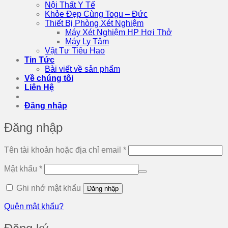
Nội Thất Y Tế
Khỏe Đẹp Cùng Togu – Đức
Thiết Bị Phòng Xét Nghiệm
Máy Xét Nghiệm HP Hơi Thở
Máy Ly Tâm
Vật Tư Tiêu Hao
Tin Tức
Bài viết về sản phẩm
Về chúng tôi
Liên Hệ
Đăng nhập
Đăng nhập
Bắt
Tên tài khoản hoặc địa chỉ email
*
buộc
Bắt
Mật khẩu
*
buộc
Ghi nhớ mật khẩu
Đăng nhập
Quên mật khẩu?