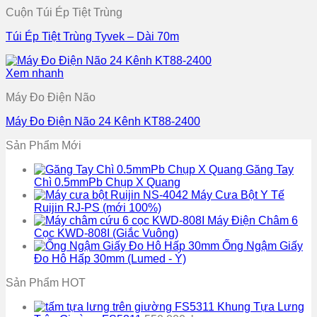
Cuộn Túi Ép Tiệt Trùng
Túi Ép Tiệt Trùng Tyvek – Dài 70m
Xem nhanh
Máy Đo Điện Não
Máy Đo Điện Não 24 Kênh KT88-2400
Sản Phẩm Mới
Găng Tay
Chì 0.5mmPb Chụp X Quang
Máy Cưa Bột Y Tế
Ruijin RJ-PS (mới 100%)
Máy Điện Châm 6
Cọc KWD-808I (Giắc Vuông)
Ống Ngậm Giấy
Đo Hô Hấp 30mm (Lumed - Ý)
Sản Phẩm HOT
Khung Tựa Lưng