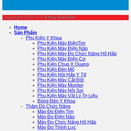
Copyright 2026 ©
Y Khoa Sài Gòn
Home
Sản Phẩm
Phụ Kiện Y Khoa
Phụ Kiện Máy ĐiệnTim
Phụ Kiện Máy Điện Não
Phụ Kiện Máy Đo Chức Năng Hô Hấp
Phụ Kiện Máy Điện Cơ
Phụ Kiện Chụp X Quang
Phụ Kiện Đèn Mổ
Phụ Kiện Nồi Hấp Y Tế
Phụ Kiện Máy Cắt Đốt
Phụ Kiện Máy Monitor
Phụ Kiện Máy Nội Soi
Phụ Kiện Máy Vật Lý Trị Liệu
Bóng Đèn Y Khoa
Thăm Dò Chức Năng
Máy Đo Điện Tim
Máy Đo Điện Não
Máy Đo Chức Năng Hô Hấp
Máy Đo Thính Lực