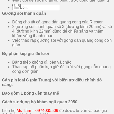
Thay đổi đèn đơn giản tại phía trước gọng dẫn quang
cong
Tìm
kiếm:
Gương soi thanh quản
Dùng cho tất cả gọng dẫn quang cong của Riester
2 gương soi thanh quản số 3 (đường kính 20mm) và số
4 (đường kính 22mm) dùng để chiếu sáng và thăm
khám vùng thanh quản
Việc tháo ráp gương soi với gọng dẫn quang cong đơn
giản
Bộ phận kẹp giữ đè lưỡi
Bằng thép không gỉ, bền và chắc
Tháo ráp bộ phận kẹp giữ đè lưỡi với gọng dẫn quang
cong đơn giản
Cán pin loại C (pin Trung) với biến trở điều chỉnh độ
sáng.
Bao gồm 1 bóng đèn thay thế
Cách sử dụng bộ khám ngũ quan 2050
Liên hệ
Mr. Tâm – 0974035509
để được tư vấn và báo giá