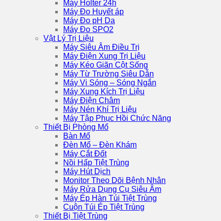
Máy Holter 24h
Máy Đo Huyết áp
Máy Đo pH Da
Máy Đo SPO2
Vật Lý Trị Liệu
Máy Siêu Âm Điều Trị
Máy Điện Xung Trị Liệu
Máy Kéo Giãn Cột Sống
Máy Từ Trường Siêu Dẫn
Máy Vi Sóng – Sóng Ngắn
Máy Xung Kích Trị Liệu
Máy Điện Châm
Máy Nén Khí Trị Liệu
Máy Tập Phục Hồi Chức Năng
Thiết Bị Phòng Mổ
Bàn Mổ
Đèn Mổ – Đèn Khám
Máy Cắt Đốt
Nồi Hấp Tiệt Trùng
Máy Hút Dịch
Monitor Theo Dõi Bệnh Nhân
Máy Rửa Dụng Cụ Siêu Âm
Máy Ép Hàn Túi Tiệt Trùng
Cuộn Túi Ép Tiệt Trùng
Thiết Bị Tiệt Trùng