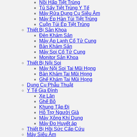
Nồi Hấp Tiệt Trùng
Tủ Sấy Tiệt Trùng Y Tế
Máy Rửa Dụng Cụ Siêu Âm
Máy Ép Hàn Túi Tiệt Trùng
Cuộn Túi Ép Tiệt Trùng
Thiết Bị Sản Khoa
Đèn Khám Sản
Máy Áp Lạnh Cổ Tử Cung
Bàn Khám Sản
Máy Soi Cổ Tử Cung
Monitor Sản Khoa
Thiết Bị Nội Soi
Máy Nội Soi Tai Mũi Họng
Bàn Khám Tai Mũi Họng
Ghế Khám Tai Mũi Họng
Dụng Cụ Phẫu Thuật
Y Tế Gia Đình
Xe Lăn
Ghế Bô
Khung Tập Đi
Hỗ Trợ Người Già
Máy Xông Khí Dung
Máy Đo Huyết áp
Thiết Bị Hồi Sức Cấp Cứu
Máy Siêu Âm