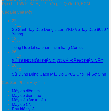
Địa chỉ: 158/10 Bà Hạt, Phường 9, Quận 10, HCM
Các Bài Viết Mới
22
Th11
So Sánh Tay Dao Dùng 1 Lần YKD VS Tay Dao 80307
Yesng
12
Th11
Tổng Hợp tất cả phần mềm hãng Contec
26
Th10
SỬ DỤNG NÓN ĐIỆN CỰC VẢI ĐỂ ĐO ĐIỆN NÃO
26
Th10
Sử Dụng Đúng Cách Máy Đo SPO2 Cho Trẻ Sơ Sinh
Các Sản Phẩm Hay Tìm
Máy đo điện tim
Máy đo điện não
Máy siêu âm trị liệu
Máy đo CNHH
Phụ kiện y tế