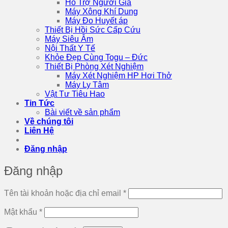
Hỗ Trợ Người Già
Máy Xông Khí Dung
Máy Đo Huyết áp
Thiết Bị Hồi Sức Cấp Cứu
Máy Siêu Âm
Nội Thất Y Tế
Khỏe Đẹp Cùng Togu – Đức
Thiết Bị Phòng Xét Nghiệm
Máy Xét Nghiệm HP Hơi Thở
Máy Ly Tâm
Vật Tư Tiêu Hao
Tin Tức
Bài viết về sản phẩm
Về chúng tôi
Liên Hệ
Đăng nhập
Đăng nhập
Bắt
Tên tài khoản hoặc địa chỉ email
*
buộc
Bắt
Mật khẩu
*
buộc