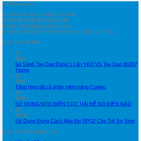
Về Chúng Tôi
Tư vấn: Mr. Tâm – 0788 002 449
Hỗ trợ kỹ thuật: 08 9999 2449
Email: info@ykhoasaigon.com
Địa chỉ: 158/10 Bà Hạt, Phường 9, Quận 10, HCM
Các Bài Viết Mới
22
Th11
So Sánh Tay Dao Dùng 1 Lần YKD VS Tay Dao 80307
Yesng
12
Th11
Tổng Hợp tất cả phần mềm hãng Contec
26
Th10
SỬ DỤNG NÓN ĐIỆN CỰC VẢI ĐỂ ĐO ĐIỆN NÃO
26
Th10
Sử Dụng Đúng Cách Máy Đo SPO2 Cho Trẻ Sơ Sinh
Các Sản Phẩm Hay Tìm