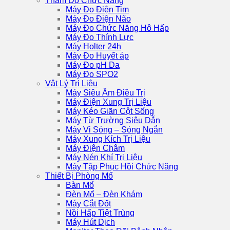
Thăm Dò Chức Năng
Máy Đo Điện Tim
Máy Đo Điện Não
Máy Đo Chức Năng Hô Hấp
Máy Đo Thính Lực
Máy Holter 24h
Máy Đo Huyết áp
Máy Đo pH Da
Máy Đo SPO2
Vật Lý Trị Liệu
Máy Siêu Âm Điều Trị
Máy Điện Xung Trị Liệu
Máy Kéo Giãn Cột Sống
Máy Từ Trường Siêu Dẫn
Máy Vi Sóng – Sóng Ngắn
Máy Xung Kích Trị Liệu
Máy Điện Châm
Máy Nén Khí Trị Liệu
Máy Tập Phục Hồi Chức Năng
Thiết Bị Phòng Mổ
Bàn Mổ
Đèn Mổ – Đèn Khám
Máy Cắt Đốt
Nồi Hấp Tiệt Trùng
Máy Hút Dịch