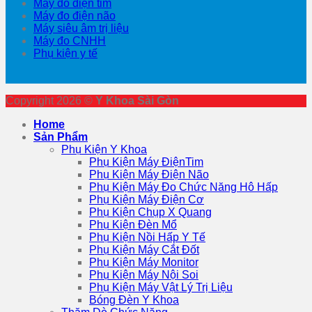
Máy đo điện tim
Máy đo điện não
Máy siêu âm trị liệu
Máy đo CNHH
Phụ kiện y tế
Copyright 2026 ©
Y Khoa Sài Gòn
Home
Sản Phẩm
Phụ Kiện Y Khoa
Phụ Kiện Máy ĐiệnTim
Phụ Kiện Máy Điện Não
Phụ Kiện Máy Đo Chức Năng Hô Hấp
Phụ Kiện Máy Điện Cơ
Phụ Kiện Chụp X Quang
Phụ Kiện Đèn Mổ
Phụ Kiện Nồi Hấp Y Tế
Phụ Kiện Máy Cắt Đốt
Phụ Kiện Máy Monitor
Phụ Kiện Máy Nội Soi
Phụ Kiện Máy Vật Lý Trị Liệu
Bóng Đèn Y Khoa