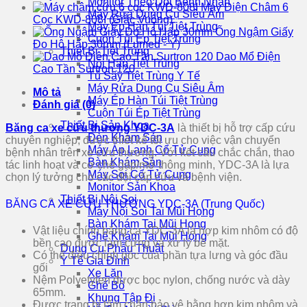
Monitor Theo Dõi Bệnh Nhân
Máy Điện Châm 6
Máy Rửa Dụng Cụ Siêu Âm
Cọc KWD-808I (Giắc Vuông)
Máy Ép Hàn Túi Tiệt Trùng
Ống Ngậm Giấy
Cuộn Túi Ép Tiệt Trùng
Đo Hô Hấp 30mm (Lumed - Ý)
Thiết Bị Tiệt Trùng
Dao Mổ Điện
Nồi Hấp Tiệt Trùng
Cao Tần Surtron 120
Tủ Sấy Tiệt Trùng Y Tế
Máy Rửa Dụng Cụ Siêu Âm
Mô tả
Máy Ép Hàn Túi Tiệt Trùng
Đánh giá (0)
Cuộn Túi Ép Tiệt Trùng
Thiết Bị Sản Khoa
Băng ca xe cứu thương YDC-3A
là thiết bị hỗ trợ cấp cứu
Đèn Khám Sản
chuyên nghiệp, được thiết kế tối ưu cho việc vận chuyển
Máy Áp Lạnh Cổ Tử Cung
bệnh nhân trên xe cứu thương. Với kết cấu chắc chắn, thao
Bàn Khám Sản
tác linh hoạt và cơ chế gập/mở thông minh, YDC-3A là lựa
Máy Soi Cổ Tử Cung
chọn lý tưởng cho các đội cấp cứu và bệnh viện.
Monitor Sản Khoa
Thiết Bị Nội Soi
BĂNG CA XE CỨU THƯƠNG YDC-3A (Trung Quốc)
Máy Nội Soi Tai Mũi Họng
Bàn Khám Tai Mũi Họng
Vật liệu chính băng ca YDC-3A là hợp kim nhôm có độ
Ghế Khám Tai Mũi Họng
bền cao được làm cứng và xử lý bề mặt.
Dụng Cụ Phẫu Thuật
Có thể điều chỉnh góc của phần tựa lưng và góc đầu
Y Tế Gia Đình
gối
Xe Lăn
Nệm Polyetylen được bọc nylon, chống nước và dày
Ghế Bô
65mm.
Khung Tập Đi
Được trang bị tấm chắn bảo vệ bằng hợp kim nhôm và