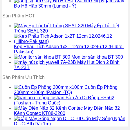
Ống Ngậm Giấy
Đo Hô Hấp 30mm (Lumed - Ý)
Sản Phẩm HOT
Máy Ép Túi Tiệt
Trùng SEAL 320
Kẹp Phẫu Tích Adson 1x2T 12cm 12.0246.12 (Hilbro-
Pakistan)
Monitor sản khoa BT 300
Máy Hút Dịch 2 Bình
7A-23B
Sản Phẩm Ưu Thích
Cuộn Ép Phồng
200mm x100m (Pakion -TQ)
Bàn Ăn Di Động FS562
(Foshan - Trung Quốc)
Máy Điện Não 32
Kênh Contec KT88-3200
Cáp Máy Sóng Ngắn
DL-C-BII (Dài 1m)