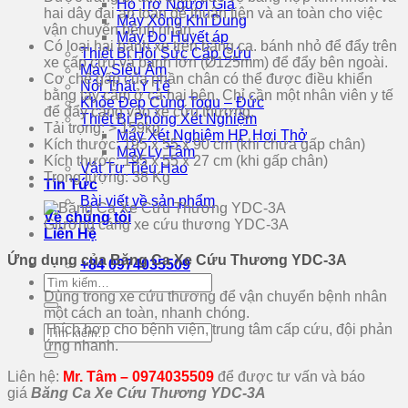
Hỗ Trợ Người Già
hai dây đai an toàn để thuận tiện và an toàn cho việc
Máy Xông Khí Dung
vận chuyển bệnh nhân.
Máy Đo Huyết áp
Có loại hai bánh xe trên băng ca. bánh nhỏ để đẩy trên
Thiết Bị Hồi Sức Cấp Cứu
xe cấp cứu và bánh lớn (Ø125mm) để đẩy bên ngoài.
Máy Siêu Âm
Cơ chế gấp của phần chân có thể được điều khiển
Nội Thất Y Tế
bằng tay cầm ở cả hai bên. Chỉ cần một nhân viên y tế
Khỏe Đẹp Cùng Togu – Đức
để đẩy cáng vào xe cứu thương.
Thiết Bị Phòng Xét Nghiệm
Tải trọng: > 159kg
Máy Xét Nghiệm HP Hơi Thở
Kích thước: 195 x 55 x 90 cm (khi chưa gấp chân)
Máy Ly Tâm
Kích thước: 195 x 55 x 27 cm (khi gấp chân)
Vật Tư Tiêu Hao
Trọng lượng: 38 Kg
Tin Tức
Bài viết về sản phẩm
Về chúng tôi
Giường cáng xe cứu thương YDC-3A
Liên Hệ
Ứng dụng của Băng Ca Xe Cứu Thương YDC-3A
+84 0974035509
Tìm
Dùng trong xe cứu thương để vận chuyển bệnh nhân
kiếm:
một cách an toàn, nhanh chóng.
Thích hợp cho bệnh viện, trung tâm cấp cứu, đội phản
Tìm
ứng nhanh.
kiếm:
Liên hệ:
Mr. Tâm – 0974035509
để được tư vấn và báo
giá
Băng Ca Xe Cứu Thương YDC-3A