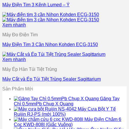
Máy Điện Tim 3 Kênh Lumed – Ý
Xem nhanh
Máy Đo Điện Tim
Máy Điện Tim 3 Cần Nihon Kohden ECG-3150
Xem nhanh
Máy Ép Hàn Túi Tiệt Trùng
Máy Cắt và Ép Túi Tiệt Trùng Sealer Sagittarium
Sản Phẩm Mới
Găng Tay
Chì 0.5mmPb Chụp X Quang
Máy Cưa Bột Y Tế
Ruijin RJ-PS (mới 100%)
Máy Điện Châm 6
Cọc KWD-808I (Giắc Vuông)