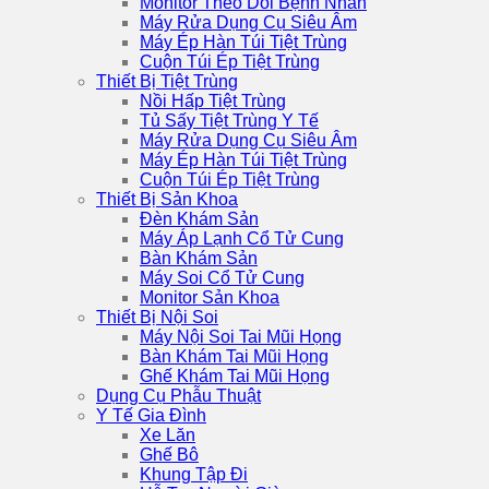
Monitor Theo Dõi Bệnh Nhân
Máy Rửa Dụng Cụ Siêu Âm
Máy Ép Hàn Túi Tiệt Trùng
Cuộn Túi Ép Tiệt Trùng
Thiết Bị Tiệt Trùng
Nồi Hấp Tiệt Trùng
Tủ Sấy Tiệt Trùng Y Tế
Máy Rửa Dụng Cụ Siêu Âm
Máy Ép Hàn Túi Tiệt Trùng
Cuộn Túi Ép Tiệt Trùng
Thiết Bị Sản Khoa
Đèn Khám Sản
Máy Áp Lạnh Cổ Tử Cung
Bàn Khám Sản
Máy Soi Cổ Tử Cung
Monitor Sản Khoa
Thiết Bị Nội Soi
Máy Nội Soi Tai Mũi Họng
Bàn Khám Tai Mũi Họng
Ghế Khám Tai Mũi Họng
Dụng Cụ Phẫu Thuật
Y Tế Gia Đình
Xe Lăn
Ghế Bô
Khung Tập Đi