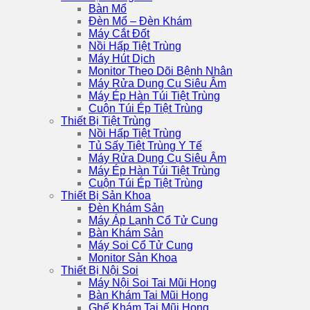
Bàn Mổ
Đèn Mổ – Đèn Khám
Máy Cắt Đốt
Nồi Hấp Tiệt Trùng
Máy Hút Dịch
Monitor Theo Dõi Bệnh Nhân
Máy Rửa Dụng Cụ Siêu Âm
Máy Ép Hàn Túi Tiệt Trùng
Cuộn Túi Ép Tiệt Trùng
Thiết Bị Tiệt Trùng
Nồi Hấp Tiệt Trùng
Tủ Sấy Tiệt Trùng Y Tế
Máy Rửa Dụng Cụ Siêu Âm
Máy Ép Hàn Túi Tiệt Trùng
Cuộn Túi Ép Tiệt Trùng
Thiết Bị Sản Khoa
Đèn Khám Sản
Máy Áp Lạnh Cổ Tử Cung
Bàn Khám Sản
Máy Soi Cổ Tử Cung
Monitor Sản Khoa
Thiết Bị Nội Soi
Máy Nội Soi Tai Mũi Họng
Bàn Khám Tai Mũi Họng
Ghế Khám Tai Mũi Họng