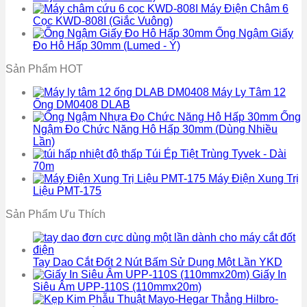
Máy Điện Châm 6
Cọc KWD-808I (Giắc Vuông)
Ống Ngậm Giấy
Đo Hô Hấp 30mm (Lumed - Ý)
Sản Phẩm HOT
Máy Ly Tâm 12
Ống DM0408 DLAB
Ống
Ngậm Đo Chức Năng Hô Hấp 30mm (Dùng Nhiều
Lần)
Túi Ép Tiệt Trùng Tyvek - Dài
70m
Máy Điện Xung Trị
Liệu PMT-175
Sản Phẩm Ưu Thích
Tay Dao Cắt Đốt 2 Nút Bấm Sử Dụng Một Lần YKD
Giấy In
Siêu Âm UPP-110S (110mmx20m)