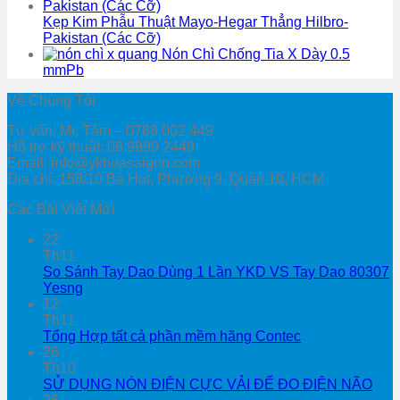
Kẹp Kim Phẫu Thuật Mayo-Hegar Thẳng Hilbro-
Pakistan (Các Cỡ)
Nón Chì Chống Tia X Dày 0.5
mmPb
Về Chúng Tôi
Tư vấn: Mr. Tâm – 0788 002 449
Hỗ trợ kỹ thuật: 08 9999 2449
Email: info@ykhoasaigon.com
Địa chỉ: 158/10 Bà Hạt, Phường 9, Quận 10, HCM
Các Bài Viết Mới
22
Th11
So Sánh Tay Dao Dùng 1 Lần YKD VS Tay Dao 80307
Yesng
12
Th11
Tổng Hợp tất cả phần mềm hãng Contec
26
Th10
SỬ DỤNG NÓN ĐIỆN CỰC VẢI ĐỂ ĐO ĐIỆN NÃO