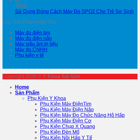
26
Th10
Sử Dụng Đúng Cách Máy Đo SPO2 Cho Trẻ Sơ Sinh
Các Sản Phẩm Hay Tìm
Máy đo điện tim
Máy đo điện não
Máy siêu âm trị liệu
Máy đo CNHH
Phụ kiện y tế
Copyright 2026 ©
Y Khoa Sài Gòn
Home
Sản Phẩm
Phụ Kiện Y Khoa
Phụ Kiện Máy ĐiệnTim
Phụ Kiện Máy Điện Não
Phụ Kiện Máy Đo Chức Năng Hô Hấp
Phụ Kiện Máy Điện Cơ
Phụ Kiện Chụp X Quang
Phụ Kiện Đèn Mổ
Phụ Kiện Nồi Hấp Y Tế