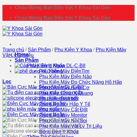
Bỏ
Chào Mừng Bạn Đến Với Y Khoa Sài Gòn
qua
Chào Mừng Bạn Đến Với Y Khoa Sài Gòn
nội
dung
Trang chủ
/
Sản Phẩm
/
Phụ Kiện Y Khoa
/
Phụ Kiện Máy
Home
Vật Lý Trị Liệu
Sản Phẩm
Phụ Kiện Y Khoa
Phụ Kiện Máy ĐiệnTim
Phụ Kiện Máy Điện Não
Lọc
Phụ Kiện Máy Đo Chức Năng Hô Hấp
Phụ Kiện Máy Điện Cơ
Phụ Kiện Chụp X Quang
Phụ Kiện Đèn Mổ
Phụ Kiện Nồi Hấp Y Tế
Phụ Kiện Máy Cắt Đốt
Phụ Kiện Máy Monitor
Phụ Kiện Máy Nội Soi
Phụ Kiện Máy Vật Lý Trị Liệu
Bóng Đèn Y Khoa