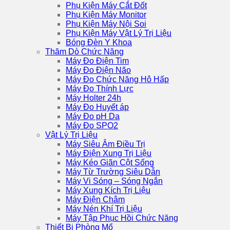
Phụ Kiện Máy Cắt Đốt
Phụ Kiện Máy Monitor
Phụ Kiện Máy Nội Soi
Phụ Kiện Máy Vật Lý Trị Liệu
Bóng Đèn Y Khoa
Thăm Dò Chức Năng
Máy Đo Điện Tim
Máy Đo Điện Não
Máy Đo Chức Năng Hô Hấp
Máy Đo Thính Lực
Máy Holter 24h
Máy Đo Huyết áp
Máy Đo pH Da
Máy Đo SPO2
Vật Lý Trị Liệu
Máy Siêu Âm Điều Trị
Máy Điện Xung Trị Liệu
Máy Kéo Giãn Cột Sống
Máy Từ Trường Siêu Dẫn
Máy Vi Sóng – Sóng Ngắn
Máy Xung Kích Trị Liệu
Máy Điện Châm
Máy Nén Khí Trị Liệu
Máy Tập Phục Hồi Chức Năng
Thiết Bị Phòng Mổ