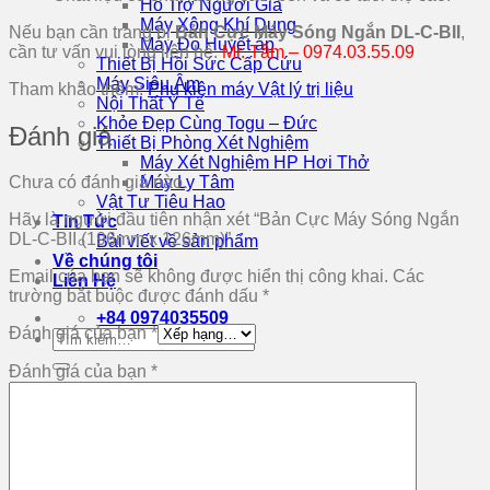
Hỗ Trợ Người Già
Máy Xông Khí Dung
Nếu bạn cần trang bị
Bản Cực Máy Sóng Ngắn DL-C-BII
,
Máy Đo Huyết áp
cần tư vấn vui lòng liên hệ:
Mr. Tâm – 0974.03.55.09
Thiết Bị Hồi Sức Cấp Cứu
Máy Siêu Âm
Tham khảo thêm:
Phụ kiện máy Vật lý trị liệu
Nội Thất Y Tế
Khỏe Đẹp Cùng Togu – Đức
Đánh giá
Thiết Bị Phòng Xét Nghiệm
Máy Xét Nghiệm HP Hơi Thở
Máy Ly Tâm
Chưa có đánh giá nào.
Vật Tư Tiêu Hao
Hãy là người đầu tiên nhận xét “Bản Cực Máy Sóng Ngắn
Tin Tức
DL-C-BII (196mm x 126mm)”
Bài viết về sản phẩm
Về chúng tôi
Email của bạn sẽ không được hiển thị công khai.
Các
Liên Hệ
trường bắt buộc được đánh dấu
*
+84 0974035509
Đánh giá của bạn
*
Tìm
kiếm:
Đánh giá của bạn
*
Tìm
kiếm: