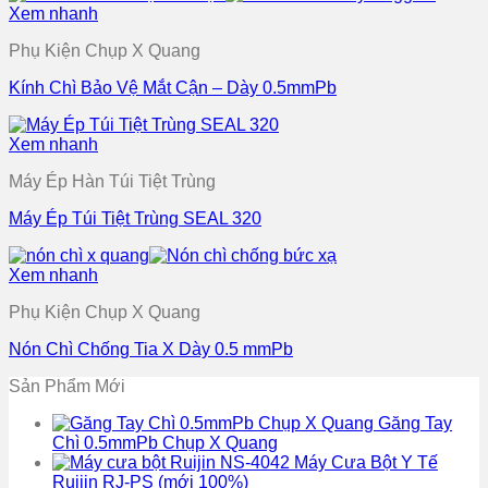
Xem nhanh
Phụ Kiện Chụp X Quang
Kính Chì Bảo Vệ Mắt Cận – Dày 0.5mmPb
Xem nhanh
Máy Ép Hàn Túi Tiệt Trùng
Máy Ép Túi Tiệt Trùng SEAL 320
Xem nhanh
Phụ Kiện Chụp X Quang
Nón Chì Chống Tia X Dày 0.5 mmPb
Sản Phẩm Mới
Găng Tay
Chì 0.5mmPb Chụp X Quang
Máy Cưa Bột Y Tế
Ruijin RJ-PS (mới 100%)