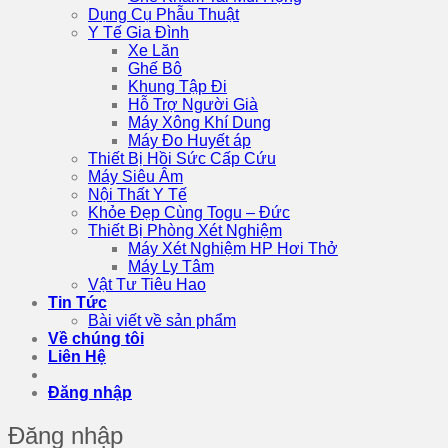
Dụng Cụ Phẫu Thuật
Y Tế Gia Đình
Xe Lăn
Ghế Bô
Khung Tập Đi
Hỗ Trợ Người Già
Máy Xông Khí Dung
Máy Đo Huyết áp
Thiết Bị Hồi Sức Cấp Cứu
Máy Siêu Âm
Nội Thất Y Tế
Khỏe Đẹp Cùng Togu – Đức
Thiết Bị Phòng Xét Nghiệm
Máy Xét Nghiệm HP Hơi Thở
Máy Ly Tâm
Vật Tư Tiêu Hao
Tin Tức
Bài viết về sản phẩm
Về chúng tôi
Liên Hệ
Đăng nhập
Đăng nhập