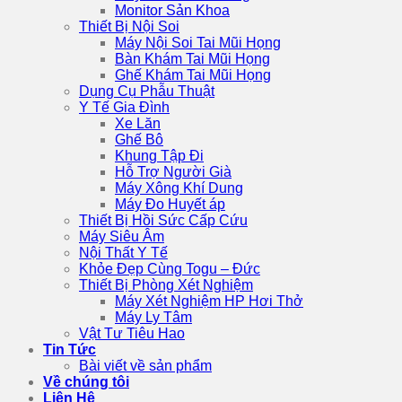
Monitor Sản Khoa
Thiết Bị Nội Soi
Máy Nội Soi Tai Mũi Họng
Bàn Khám Tai Mũi Họng
Ghế Khám Tai Mũi Họng
Dụng Cụ Phẫu Thuật
Y Tế Gia Đình
Xe Lăn
Ghế Bô
Khung Tập Đi
Hỗ Trợ Người Già
Máy Xông Khí Dung
Máy Đo Huyết áp
Thiết Bị Hồi Sức Cấp Cứu
Máy Siêu Âm
Nội Thất Y Tế
Khỏe Đẹp Cùng Togu – Đức
Thiết Bị Phòng Xét Nghiệm
Máy Xét Nghiệm HP Hơi Thở
Máy Ly Tâm
Vật Tư Tiêu Hao
Tin Tức
Bài viết về sản phẩm
Về chúng tôi
Liên Hệ