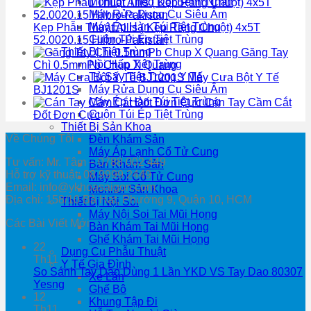
Monitor Theo Dõi Bệnh Nhân
Máy Rửa Dụng Cụ Siêu Âm
Máy Ép Hàn Túi Tiệt Trùng
Kẹp Phẫu Thuật Allis ( Kẹp Răng Chuột) 4x5T
Cuộn Túi Ép Tiệt Trùng
52.0020.15 Hilbro-Pakistan
Thiết Bị Tiệt Trùng
Găng Tay
Nồi Hấp Tiệt Trùng
Chì 0.5mmPb Chụp X Quang
Tủ Sấy Tiệt Trùng Y Tế
Máy Cưa Bột Y Tế
Máy Rửa Dụng Cụ Siêu Âm
BJ1201S
Máy Ép Hàn Túi Tiệt Trùng
Cán Tay Cầm Cắt
Cuộn Túi Ép Tiệt Trùng
Đốt Đơn Cực
Thiết Bị Sản Khoa
Về Chúng Tôi
Đèn Khám Sản
Máy Áp Lạnh Cổ Tử Cung
Tư vấn: Mr. Tâm – 0788 002 449
Bàn Khám Sản
Hỗ trợ kỹ thuật: 08 9999 2449
Máy Soi Cổ Tử Cung
Email: info@ykhoasaigon.com
Monitor Sản Khoa
Địa chỉ: 158/10 Bà Hạt, Phường 9, Quận 10, HCM
Thiết Bị Nội Soi
Máy Nội Soi Tai Mũi Họng
Các Bài Viết Mới
Bàn Khám Tai Mũi Họng
Ghế Khám Tai Mũi Họng
22
Dụng Cụ Phẫu Thuật
Th11
Y Tế Gia Đình
So Sánh Tay Dao Dùng 1 Lần YKD VS Tay Dao 80307
Xe Lăn
Yesng
Ghế Bô
12
Khung Tập Đi
Th11