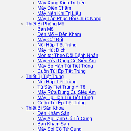
Máy Xung Kích Trị Liệu
Máy Điện Châm
Máy Nén Khí Trị Liệu
Máy Tập Phục Hồi Chức Năng
Thiết Bị Phòng Mổ
Bàn Mổ
Đèn Mổ – Đèn Khám
Máy Cắt Đốt
Nồi Hấp Tiệt Trùng
Máy Hút Dịch
Monitor Theo Dõi Bệnh Nhân
Máy Rửa Dụng Cụ Siêu Âm
Máy Ép Hàn Túi Tiệt Trùng
Cuộn Túi Ép Tiệt Trùng
Thiết Bị Tiệt Trùng
Nồi Hấp Tiệt Trùng
Tủ Sấy Tiệt Trùng Y Tế
Máy Rửa Dụng Cụ Siêu Âm
Máy Ép Hàn Túi Tiệt Trùng
Cuộn Túi Ép Tiệt Trùng
Thiết Bị Sản Khoa
Đèn Khám Sản
Máy Áp Lạnh Cổ Tử Cung
Bàn Khám Sản
Máy Soi Cổ Tử Cung