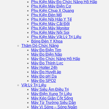
Phụ Kiện Máy Đo Chức Năng Hô Hấp
Phụ Kiện Máy Điện Cơ
Phụ Kiện Chụp X Quang
Phụ Kiện Đèn Mổ
Phụ Kiện Nồi Hấp Y Tế
Phụ Kiện Máy Cắt Đốt
Phụ Kiện Máy Monitor
Phụ Kiện Máy Nội Soi
Phụ Kiện Máy Vật Lý Trị Liệu
Bóng Đèn Y Khoa
Thăm Dò Chức Năng
Máy Đo Điện Tim
Máy Đo Điện Não
Máy Đo Chức Năng Hô Hấp
Máy Đo Thính Lực
Máy Holter 24h
Máy Đo Huyết áp
Máy Đo pH Da
Máy Đo SPO2
Vật Lý Trị Liệu
Máy Siêu Âm Điều Trị
Máy Điện Xung Trị Liệu
Máy Kéo Giãn Cột Sống
Máy Từ Trường Siêu Dẫn
Máy Vi Sóng – Sóng Ngắn