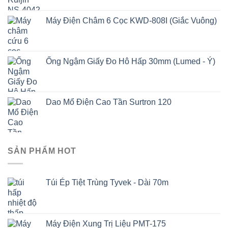
Máy Điện Châm 6 Cọc KWD-808I (Giắc Vuông)
Ống Ngậm Giấy Đo Hô Hấp 30mm (Lumed - Ý)
Dao Mổ Điện Cao Tần Surtron 120
SẢN PHẨM HOT
Túi Ép Tiệt Trùng Tyvek - Dài 70m
Máy Điện Xung Trị Liệu PMT-175