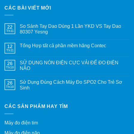
CÁC BÀI VIẾT MỚI
So Sánh Tay Dao Dùng 1 Lần YKD VS Tay Dao
22
Th11
80307 Yesng
Tổng Hợp tất cả phần mềm hãng Contec
12
Th11
SỬ DỤNG NÓN ĐIỆN CỰC VẢI ĐỂ ĐO ĐIỆN
26
Th10
NÃO
Sử Dụng Đúng Cách Máy Đo SPO2 Cho Trẻ Sơ
26
Th10
Sinh
CÁC SẢN PHẨM HAY TÌM
Máy đo điện tim
Máy đo điện não