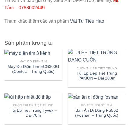
Tư vấn và báo giá Giấy Siêu Âm UPP-110S
,
liên hệ:
Mr.
Tâm – 0788002449
Tham khảo thêm các sản phẩm
Vật Tư Tiêu Hao
Sản phẩm tương tự
MÁY ĐO ĐIỆN TIM
Máy Đo Điện Tim ECG300G
CUỘN TÚI ÉP TIỆT TRÙNG
(Contec – Trung Quốc)
Túi Ép Dẹp Tiệt Trùng
PAKION – Dài 200m
CUỘN TÚI ÉP TIỆT TRÙNG
HỖ TRỢ NGƯỜI GIÀ
Túi Ép Tiệt Trùng Tyvek –
Bàn Ăn Di Động FS562
Dài 70m
(Foshan – Trung Quốc)