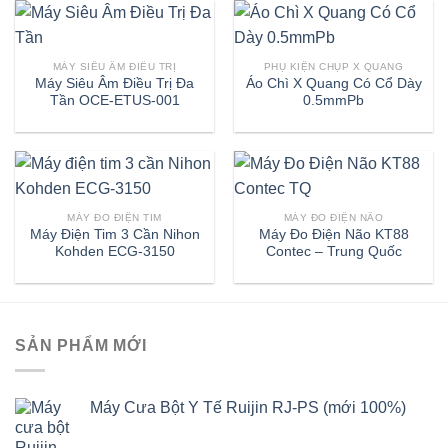
MÁY SIÊU ÂM ĐIỀU TRỊ
PHỤ KIỆN CHỤP X QUANG
Máy Siêu Âm Điều Trị Đa
Áo Chì X Quang Có Cổ Dày
Tần OCE-ETUS-001
0.5mmPb
MÁY ĐO ĐIỆN TIM
MÁY ĐO ĐIỆN NÃO
Máy Điện Tim 3 Cần Nihon
Máy Đo Điện Não KT88
Kohden ECG-3150
Contec – Trung Quốc
SẢN PHẨM MỚI
Máy Cưa Bột Y Tế Ruijin RJ-PS (mới 100%)