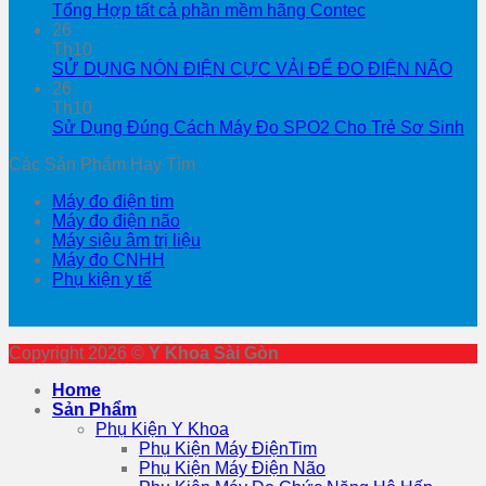
Tổng Hợp tất cả phần mềm hãng Contec
26
Th10
SỬ DỤNG NÓN ĐIỆN CỰC VẢI ĐỂ ĐO ĐIỆN NÃO
26
Th10
Sử Dụng Đúng Cách Máy Đo SPO2 Cho Trẻ Sơ Sinh
Các Sản Phẩm Hay Tìm
Máy đo điện tim
Máy đo điện não
Máy siêu âm trị liệu
Máy đo CNHH
Phụ kiện y tế
Copyright 2026 ©
Y Khoa Sài Gòn
Home
Sản Phẩm
Phụ Kiện Y Khoa
Phụ Kiện Máy ĐiệnTim
Phụ Kiện Máy Điện Não