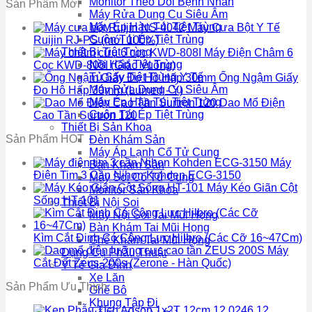
Monitor Theo Dõi Bệnh Nhân
Sản Phẩm Mới
Máy Rửa Dụng Cụ Siêu Âm
Máy Ép Hàn Túi Tiệt Trùng
Máy Cưa Bột Y Tế
Cuộn Túi Ép Tiệt Trùng
Ruijin RJ-PS (mới 100%)
Thiết Bị Tiệt Trùng
Máy Điện Châm 6
Nồi Hấp Tiệt Trùng
Cọc KWD-808I (Giắc Vuông)
Tủ Sấy Tiệt Trùng Y Tế
Ống Ngậm Giấy
Máy Rửa Dụng Cụ Siêu Âm
Đo Hô Hấp 30mm (Lumed - Ý)
Máy Ép Hàn Túi Tiệt Trùng
Dao Mổ Điện
Cuộn Túi Ép Tiệt Trùng
Cao Tần Surtron 120
Thiết Bị Sản Khoa
Sản Phẩm HOT
Đèn Khám Sản
Máy Áp Lạnh Cổ Tử Cung
Máy
Bàn Khám Sản
Điện Tim 3 Cần Nihon Kohden ECG-3150
Máy Soi Cổ Tử Cung
Máy Kéo Giãn Cột
Monitor Sản Khoa
Sống HT-101
Thiết Bị Nội Soi
Máy Nội Soi Tai Mũi Họng
Bàn Khám Tai Mũi Họng
Kìm Cắt Đinh Có Cộng Lực Hilbro (Các Cỡ 16~47Cm)
Ghế Khám Tai Mũi Họng
Máy
Dụng Cụ Phẫu Thuật
Cắt Đốt Zeus-200s (Zerone - Hàn Quốc)
Y Tế Gia Đình
Xe Lăn
Sản Phẩm Ưu Thích
Ghế Bô
Khung Tập Đi