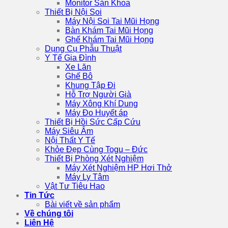
Monitor Sản Khoa
Thiết Bị Nội Soi
Máy Nội Soi Tai Mũi Họng
Bàn Khám Tai Mũi Họng
Ghế Khám Tai Mũi Họng
Dụng Cụ Phẫu Thuật
Y Tế Gia Đình
Xe Lăn
Ghế Bô
Khung Tập Đi
Hỗ Trợ Người Già
Máy Xông Khí Dung
Máy Đo Huyết áp
Thiết Bị Hồi Sức Cấp Cứu
Máy Siêu Âm
Nội Thất Y Tế
Khỏe Đẹp Cùng Togu – Đức
Thiết Bị Phòng Xét Nghiệm
Máy Xét Nghiệm HP Hơi Thở
Máy Ly Tâm
Vật Tư Tiêu Hao
Tin Tức
Bài viết về sản phẩm
Về chúng tôi
Liên Hệ