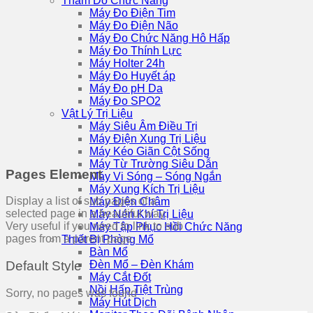
Thăm Dò Chức Năng
Máy Đo Điện Tim
Máy Đo Điện Não
Máy Đo Chức Năng Hô Hấp
Máy Đo Thính Lực
Máy Holter 24h
Máy Đo Huyết áp
Máy Đo pH Da
Máy Đo SPO2
Vật Lý Trị Liệu
Máy Siêu Âm Điều Trị
Máy Điện Xung Trị Liệu
Máy Kéo Giãn Cột Sống
Máy Từ Trường Siêu Dẫn
Pages Element
Máy Vi Sóng – Sóng Ngắn
Máy Xung Kích Trị Liệu
Display a list of sub pages of a
Máy Điện Châm
selected page in a beautiful way.
Máy Nén Khí Trị Liệu
Very useful if you need to link to sub
Máy Tập Phục Hồi Chức Năng
pages from a parent page.
Thiết Bị Phòng Mổ
Bàn Mổ
Đèn Mổ – Đèn Khám
Default Style
Máy Cắt Đốt
Nồi Hấp Tiệt Trùng
Sorry, no pages was found
Máy Hút Dịch