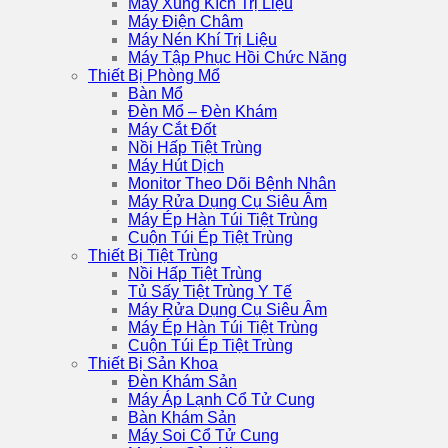
Máy Xung Kích Trị Liệu
Máy Điện Châm
Máy Nén Khí Trị Liệu
Máy Tập Phục Hồi Chức Năng
Thiết Bị Phòng Mổ
Bàn Mổ
Đèn Mổ – Đèn Khám
Máy Cắt Đốt
Nồi Hấp Tiệt Trùng
Máy Hút Dịch
Monitor Theo Dõi Bệnh Nhân
Máy Rửa Dụng Cụ Siêu Âm
Máy Ép Hàn Túi Tiệt Trùng
Cuộn Túi Ép Tiệt Trùng
Thiết Bị Tiệt Trùng
Nồi Hấp Tiệt Trùng
Tủ Sấy Tiệt Trùng Y Tế
Máy Rửa Dụng Cụ Siêu Âm
Máy Ép Hàn Túi Tiệt Trùng
Cuộn Túi Ép Tiệt Trùng
Thiết Bị Sản Khoa
Đèn Khám Sản
Máy Áp Lạnh Cổ Tử Cung
Bàn Khám Sản
Máy Soi Cổ Tử Cung