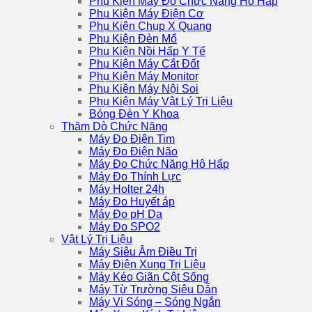
Phụ Kiện Máy Đo Chức Năng Hô Hấp
Phụ Kiện Máy Điện Cơ
Phụ Kiện Chụp X Quang
Phụ Kiện Đèn Mổ
Phụ Kiện Nồi Hấp Y Tế
Phụ Kiện Máy Cắt Đốt
Phụ Kiện Máy Monitor
Phụ Kiện Máy Nội Soi
Phụ Kiện Máy Vật Lý Trị Liệu
Bóng Đèn Y Khoa
Thăm Dò Chức Năng
Máy Đo Điện Tim
Máy Đo Điện Não
Máy Đo Chức Năng Hô Hấp
Máy Đo Thính Lực
Máy Holter 24h
Máy Đo Huyết áp
Máy Đo pH Da
Máy Đo SPO2
Vật Lý Trị Liệu
Máy Siêu Âm Điều Trị
Máy Điện Xung Trị Liệu
Máy Kéo Giãn Cột Sống
Máy Từ Trường Siêu Dẫn
Máy Vi Sóng – Sóng Ngắn