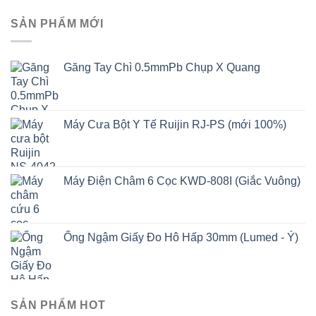
SẢN PHẨM MỚI
Găng Tay Chì 0.5mmPb Chụp X Quang
Máy Cưa Bột Y Tế Ruijin RJ-PS (mới 100%)
Máy Điện Châm 6 Cọc KWD-808I (Giắc Vuông)
Ống Ngậm Giấy Đo Hô Hấp 30mm (Lumed - Ý)
SẢN PHẨM HOT