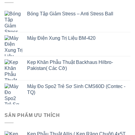
Bóng Tập Giảm Stress – Anti Stress Ball
Máy Điện Xung Trị Liệu BM-420
Kẹp Khăn Phẫu Thuật Backhaus Hilbro-
Pakistan( Các Cỡ)
Máy Đo Spo2 Trẻ Sơ Sinh CMS60D (Contec -
TQ)
SẢN PHẨM ƯU THÍCH
Kẹp Phẫu Thuật Allis ( Kẹp Răng Chuột) 4x5T