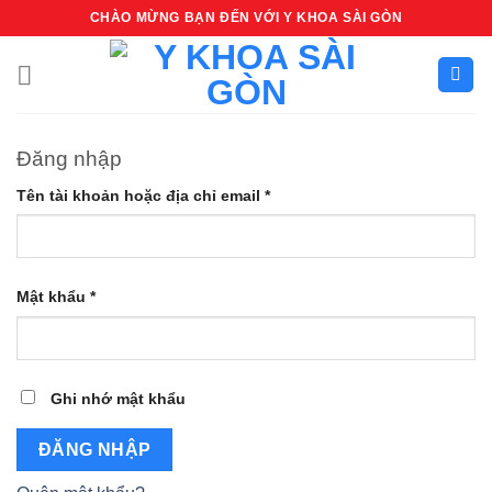
Bỏ
CHÀO MỪNG BẠN ĐẾN VỚI Y KHOA SÀI GÒN
qua
nội
dung
Đăng nhập
Bắt
Tên tài khoản hoặc địa chỉ email
*
buộc
Bắt
Mật khẩu
*
buộc
Ghi nhớ mật khẩu
ĐĂNG NHẬP