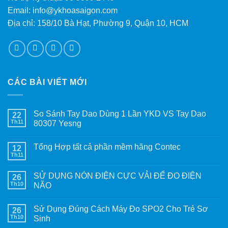
Email: info@ykhoasaigon.com
Địa chỉ: 158/10 Bà Hạt, Phường 9, Quận 10, HCM
CÁC BÀI VIẾT MỚI
So Sánh Tay Dao Dùng 1 Lần YKD VS Tay Dao
22
Th11
80307 Yesng
Tổng Hợp tất cả phần mềm hãng Contec
12
Th11
SỬ DỤNG NÓN ĐIỆN CỰC VẢI ĐỂ ĐO ĐIỆN
26
Th10
NÃO
Sử Dụng Đúng Cách Máy Đo SPO2 Cho Trẻ Sơ
26
Th10
Sinh