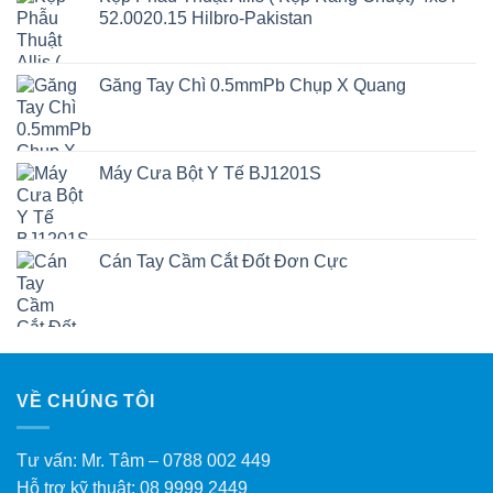
52.0020.15 Hilbro-Pakistan
Găng Tay Chì 0.5mmPb Chụp X Quang
Máy Cưa Bột Y Tế BJ1201S
Cán Tay Cầm Cắt Đốt Đơn Cực
VỀ CHÚNG TÔI
Tư vấn: Mr. Tâm – 0788 002 449
Hỗ trợ kỹ thuật: 08 9999 2449