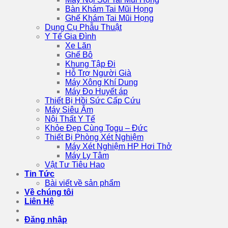
Bàn Khám Tai Mũi Họng
Ghế Khám Tai Mũi Họng
Dụng Cụ Phẫu Thuật
Y Tế Gia Đình
Xe Lăn
Ghế Bô
Khung Tập Đi
Hỗ Trợ Người Già
Máy Xông Khí Dung
Máy Đo Huyết áp
Thiết Bị Hồi Sức Cấp Cứu
Máy Siêu Âm
Nội Thất Y Tế
Khỏe Đẹp Cùng Togu – Đức
Thiết Bị Phòng Xét Nghiệm
Máy Xét Nghiệm HP Hơi Thở
Máy Ly Tâm
Vật Tư Tiêu Hao
Tin Tức
Bài viết về sản phẩm
Về chúng tôi
Liên Hệ
Đăng nhập