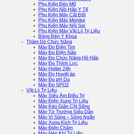
Phụ Kiện Đèn Mổ
Phụ Kiện Nồi Hấp Y Tế
Phụ Kiện Máy Cắt Đốt
Phụ Kiện Máy Monitor
Phụ Kiện Máy Nội Soi
Phụ Kiện Máy Vật Lý Trị Liệu
Bóng Đèn Y Khoa
Thăm Dò Chức Năng
Máy Đo Điện Tim
Máy Đo Điện Não
Máy Đo Chức Năng Hô Hấp
Máy Đo Thính Lực
Máy Holter 24h
Máy Đo Huyết áp
Máy Đo pH Da
Máy Đo SPO2
Vật Lý Trị Liệu
Máy Siêu Âm Điều Trị
Máy Điện Xung Trị Liệu
Máy Kéo Giãn Cột Sống
Máy Từ Trường Siêu Dẫn
Máy Vi Sóng – Sóng Ngắn
Máy Xung Kích Trị Liệu
Máy Điện Châm
Máy Nén Khí Trị Liệu