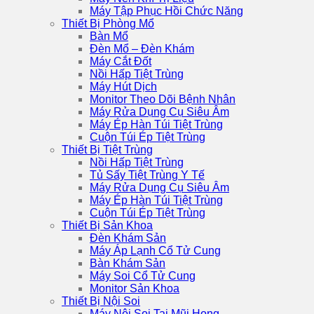
Máy Tập Phục Hồi Chức Năng
Thiết Bị Phòng Mổ
Bàn Mổ
Đèn Mổ – Đèn Khám
Máy Cắt Đốt
Nồi Hấp Tiệt Trùng
Máy Hút Dịch
Monitor Theo Dõi Bệnh Nhân
Máy Rửa Dụng Cụ Siêu Âm
Máy Ép Hàn Túi Tiệt Trùng
Cuộn Túi Ép Tiệt Trùng
Thiết Bị Tiệt Trùng
Nồi Hấp Tiệt Trùng
Tủ Sấy Tiệt Trùng Y Tế
Máy Rửa Dụng Cụ Siêu Âm
Máy Ép Hàn Túi Tiệt Trùng
Cuộn Túi Ép Tiệt Trùng
Thiết Bị Sản Khoa
Đèn Khám Sản
Máy Áp Lạnh Cổ Tử Cung
Bàn Khám Sản
Máy Soi Cổ Tử Cung
Monitor Sản Khoa
Thiết Bị Nội Soi
Máy Nội Soi Tai Mũi Họng