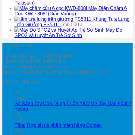
Pakistan)
Máy Điện Châm 6
Cọc KWD-808I (Giắc Vuông)
Khung Tựa Lưng
Trên Giường FS5311
550.000
₫
Máy Đo
SPO2 và Huyết Áp Trẻ Sơ Sinh
Về Chúng Tôi
Tư vấn: Mr. Tâm – 0788 002 449
Hỗ trợ kỹ thuật: 08 9999 2449
Email: info@ykhoasaigon.com
Địa chỉ: 158/10 Bà Hạt, Phường 9, Quận 10, HCM
Các Bài Viết Mới
22
Th11
So Sánh Tay Dao Dùng 1 Lần YKD VS Tay Dao 80307
Yesng
12
Th11
Tổng Hợp tất cả phần mềm hãng Contec
26