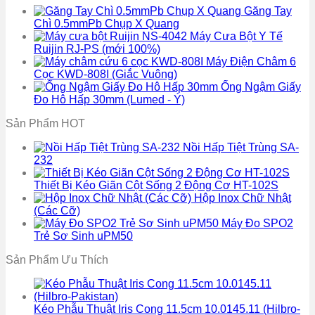
Găng Tay
Chì 0.5mmPb Chụp X Quang
Máy Cưa Bột Y Tế
Ruijin RJ-PS (mới 100%)
Máy Điện Châm 6
Cọc KWD-808I (Giắc Vuông)
Ống Ngậm Giấy
Đo Hô Hấp 30mm (Lumed - Ý)
Sản Phẩm HOT
Nồi Hấp Tiệt Trùng SA-
232
Thiết Bị Kéo Giãn Cột Sống 2 Động Cơ HT-102S
Hộp Inox Chữ Nhật
(Các Cỡ)
Máy Đo SPO2
Trẻ Sơ Sinh uPM50
Sản Phẩm Ưu Thích
Kéo Phẫu Thuật Iris Cong 11.5cm 10.0145.11 (Hilbro-