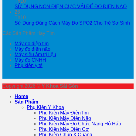
Th10
SỬ DỤNG NÓN ĐIỆN CỰC VẢI ĐỂ ĐO ĐIỆN NÃO
26
Th10
Sử Dụng Đúng Cách Máy Đo SPO2 Cho Trẻ Sơ Sinh
Các Sản Phẩm Hay Tìm
Máy đo điện tim
Máy đo điện não
Máy siêu âm trị liệu
Máy đo CNHH
Phụ kiện y tế
Copyright 2026 ©
Y Khoa Sài Gòn
Home
Sản Phẩm
Phụ Kiện Y Khoa
Phụ Kiện Máy ĐiệnTim
Phụ Kiện Máy Điện Não
Phụ Kiện Máy Đo Chức Năng Hô Hấp
Phụ Kiện Máy Điện Cơ
Phụ Kiện Chụp X Quang