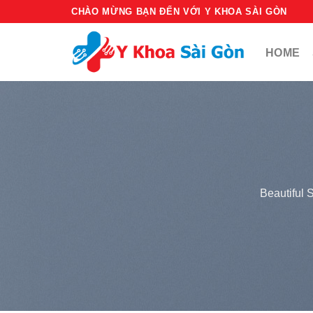
Bỏ
CHÀO MỪNG BẠN ĐẾN VỚI Y KHOA SÀI GÒN
qua
nội
HOME
dung
Beautiful 