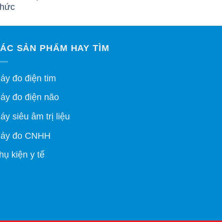
ÁC SẢN PHẨM HAY TÌM
áy đo điện tim
áy đo điện não
áy siêu âm trị liệu
áy đo CNHH
hụ kiện y tế