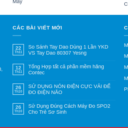
CÁC BÀI VIẾT MỚI
C
M
So Sánh Tay Dao Dùng 1 Lần YKD
22
Th11
VS Tay Dao 80307 Yesng
M
Tổng Hợp tất cả phần mềm hãng
M
12
0,
Th11
Contec
M
SỬ DỤNG NÓN ĐIỆN CỰC VẢI ĐỂ
26
P
Th10
ĐO ĐIỆN NÃO
Sử Dụng Đúng Cách Máy Đo SPO2
26
Th10
Cho Trẻ Sơ Sinh