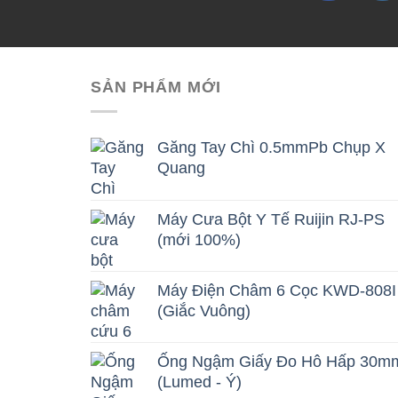
SẢN PHẨM MỚI
Găng Tay Chì 0.5mmPb Chụp X
Quang
Máy Cưa Bột Y Tế Ruijin RJ-PS
(mới 100%)
Máy Điện Châm 6 Cọc KWD-808I
(Giắc Vuông)
Ống Ngậm Giấy Đo Hô Hấp 30m
(Lumed - Ý)