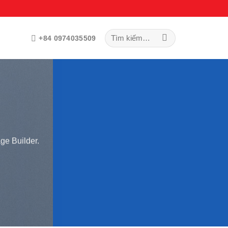
Tìm
+84 0974035509
kiếm:
ge Builder.