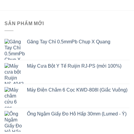
SẢN PHẨM MỚI
Găng Tay Chì 0.5mmPb Chụp X Quang
Máy Cưa Bột Y Tế Ruijin RJ-PS (mới 100%)
Máy Điện Châm 6 Cọc KWD-808I (Giắc Vuông)
Ống Ngậm Giấy Đo Hô Hấp 30mm (Lumed - Ý)