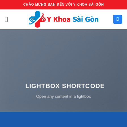
Bỏ
CHÀO MỪNG BẠN ĐẾN VỚI Y KHOA SÀI GÒN
qua
nội
dung
LIGHTBOX SHORTCODE
Open any content in a lightbox