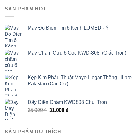
SẢN PHẨM HOT
Máy Đo Điện Tim 6 Kênh LUMED - Ý
Máy Châm Cứu 6 Cọc KWD-808I (Giắc Tròn)
Kẹp Kim Phẫu Thuật Mayo-Hegar Thẳng Hilbro-
Pakistan (Các Cỡ)
Dây Điện Châm KWD808 Chui Tròn
Giá
Giá
35.000
₫
31.000
₫
gốc
hiện
là:
tại
35.000 ₫.
là:
SẢN PHẨM ƯU THÍCH
31.000 ₫.