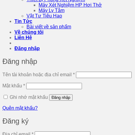
Máy Xét Nghiệm HP Hơi Thở
Máy Ly Tâm
Vật Tư Tiêu Hao
Tin Tức
Bài viết về sản phẩm
Về chúng tôi
Liên Hệ
Đăng nhập
Đăng nhập
Bắt
Tên tài khoản hoặc địa chỉ email
*
buộc
Bắt
Mật khẩu
*
buộc
Ghi nhớ mật khẩu
Đăng nhập
Quên mật khẩu?
Đăng ký
Bắt
Địa chỉ email
*