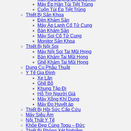
Máy Ép Hàn Túi Tiệt Trùng
Cuộn Túi Ép Tiệt Trùng
Thiết Bị Sản Khoa
Đèn Khám Sản
Máy Áp Lạnh Cổ Tử Cung
Bàn Khám Sản
Máy Soi Cổ Tử Cung
Monitor Sản Khoa
Thiết Bị Nội Soi
Máy Nội Soi Tai Mũi Họng
Bàn Khám Tai Mũi Họng
Ghế Khám Tai Mũi Họng
Dụng Cụ Phẫu Thuật
Y Tế Gia Đình
Xe Lăn
Ghế Bô
Khung Tập Đi
Hỗ Trợ Người Già
Máy Xông Khí Dung
Máy Đo Huyết áp
Thiết Bị Hồi Sức Cấp Cứu
Máy Siêu Âm
Nội Thất Y Tế
Khỏe Đẹp Cùng Togu – Đức
Thiết Bị Phòng Xét Nghiệm