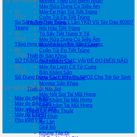
Các Bài Viết Mới
Monitor Theo Dõi Bệnh Nhân
Máy Rửa Dụng Cụ Siêu Âm
22
Máy Ép Hàn Túi Tiệt Trùng
Th11
Cuộn Túi Ép Tiệt Trùng
So Sánh Tay Dao Dùng 1 Lần YKD VS Tay Dao 80307
Thiết Bị Tiệt Trùng
Yesng
Nồi Hấp Tiệt Trùng
12
Tủ Sấy Tiệt Trùng Y Tế
Th11
Máy Rửa Dụng Cụ Siêu Âm
Tổng Hợp tất cả phần mềm hãng Contec
Máy Ép Hàn Túi Tiệt Trùng
26
Cuộn Túi Ép Tiệt Trùng
Th10
Thiết Bị Sản Khoa
SỬ DỤNG NÓN ĐIỆN CỰC VẢI ĐỂ ĐO ĐIỆN NÃO
Đèn Khám Sản
26
Máy Áp Lạnh Cổ Tử Cung
Th10
Bàn Khám Sản
Sử Dụng Đúng Cách Máy Đo SPO2 Cho Trẻ Sơ Sinh
Máy Soi Cổ Tử Cung
Monitor Sản Khoa
Các Sản Phẩm Hay Tìm
Thiết Bị Nội Soi
Máy Nội Soi Tai Mũi Họng
Máy đo điện tim
Bàn Khám Tai Mũi Họng
Máy đo điện não
Ghế Khám Tai Mũi Họng
Máy siêu âm trị liệu
Dụng Cụ Phẫu Thuật
Máy đo CNHH
Y Tế Gia Đình
Phụ kiện y tế
Xe Lăn
Ghế Bô
Khung Tập Đi