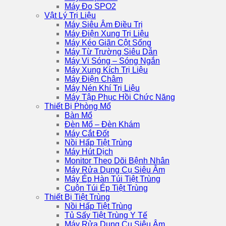
Máy Đo SPO2
Vật Lý Trị Liệu
Máy Siêu Âm Điều Trị
Máy Điện Xung Trị Liệu
Máy Kéo Giãn Cột Sống
Máy Từ Trường Siêu Dẫn
Máy Vi Sóng – Sóng Ngắn
Máy Xung Kích Trị Liệu
Máy Điện Châm
Máy Nén Khí Trị Liệu
Máy Tập Phục Hồi Chức Năng
Thiết Bị Phòng Mổ
Bàn Mổ
Đèn Mổ – Đèn Khám
Máy Cắt Đốt
Nồi Hấp Tiệt Trùng
Máy Hút Dịch
Monitor Theo Dõi Bệnh Nhân
Máy Rửa Dụng Cụ Siêu Âm
Máy Ép Hàn Túi Tiệt Trùng
Cuộn Túi Ép Tiệt Trùng
Thiết Bị Tiệt Trùng
Nồi Hấp Tiệt Trùng
Tủ Sấy Tiệt Trùng Y Tế
Máy Rửa Dụng Cụ Siêu Âm