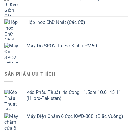
Hộp Inox Chữ Nhật (Các Cỡ)
Máy Đo SPO2 Trẻ Sơ Sinh uPM50
SẢN PHẨM ƯU THÍCH
Kéo Phẫu Thuật Iris Cong 11.5cm 10.0145.11
(Hilbro-Pakistan)
Máy Điện Châm 6 Cọc KWD-808I (Giắc Vuông)