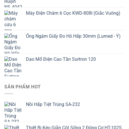
Máy Điện Châm 6 Cọc KWD-808I (Giắc Vuông)
Ống Ngậm Giấy Đo Hô Hấp 30mm (Lumed - Ý)
Dao Mổ Điện Cao Tần Surtron 120
SẢN PHẨM HOT
Nồi Hấp Tiệt Trùng SA-232
Thiết Bị Kéo Giãn Cột Sống 2 Động Cơ HT-102S