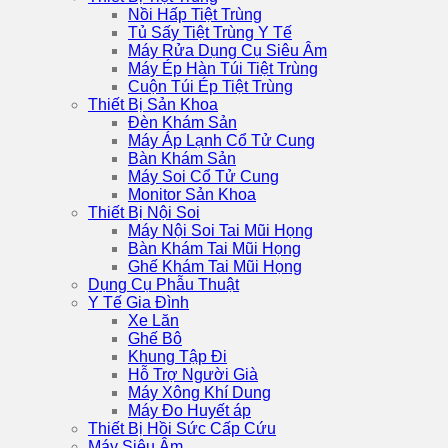
Nồi Hấp Tiệt Trùng
Tủ Sấy Tiệt Trùng Y Tế
Máy Rửa Dụng Cụ Siêu Âm
Máy Ép Hàn Túi Tiệt Trùng
Cuộn Túi Ép Tiệt Trùng
Thiết Bị Sản Khoa
Đèn Khám Sản
Máy Áp Lạnh Cổ Tử Cung
Bàn Khám Sản
Máy Soi Cổ Tử Cung
Monitor Sản Khoa
Thiết Bị Nội Soi
Máy Nội Soi Tai Mũi Họng
Bàn Khám Tai Mũi Họng
Ghế Khám Tai Mũi Họng
Dụng Cụ Phẫu Thuật
Y Tế Gia Đình
Xe Lăn
Ghế Bô
Khung Tập Đi
Hỗ Trợ Người Già
Máy Xông Khí Dung
Máy Đo Huyết áp
Thiết Bị Hồi Sức Cấp Cứu
Máy Siêu Âm