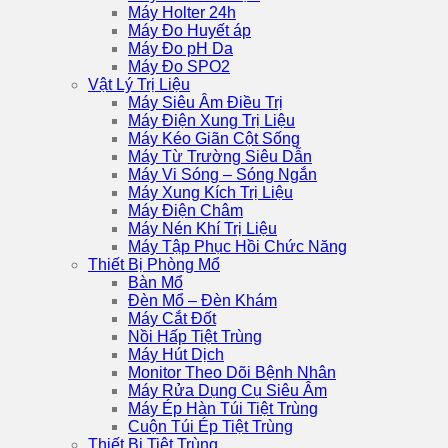
Máy Holter 24h
Máy Đo Huyết áp
Máy Đo pH Da
Máy Đo SPO2
Vật Lý Trị Liệu
Máy Siêu Âm Điều Trị
Máy Điện Xung Trị Liệu
Máy Kéo Giãn Cột Sống
Máy Từ Trường Siêu Dẫn
Máy Vi Sóng – Sóng Ngắn
Máy Xung Kích Trị Liệu
Máy Điện Châm
Máy Nén Khí Trị Liệu
Máy Tập Phục Hồi Chức Năng
Thiết Bị Phòng Mổ
Bàn Mổ
Đèn Mổ – Đèn Khám
Máy Cắt Đốt
Nồi Hấp Tiệt Trùng
Máy Hút Dịch
Monitor Theo Dõi Bệnh Nhân
Máy Rửa Dụng Cụ Siêu Âm
Máy Ép Hàn Túi Tiệt Trùng
Cuộn Túi Ép Tiệt Trùng
Thiết Bị Tiệt Trùng