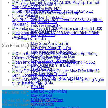
Thăm Dò Chức Năng
Máy Ép Túi Tiệt
Máy Đo Điện Tim
Trùng SEAL 320
Máy Đo Điện Não
Máy Đo Chức Năng Hô Hấp
Máy Đo Thính Lực
Kẹp Phẫu Tích Adson 1x2T 12cm 12.0246.12 (Hilbro-
Máy Holter 24h
Pakistan)
Máy Đo Huyết áp
Monitor sản khoa BT 300
Máy Đo pH Da
Máy Hút Dịch 2 Bình
Máy Đo SPO2
7A-23B
Vật Lý Trị Liệu
Máy Siêu Âm Điều Trị
Sản Phẩm Ưu Thích
Máy Điện Xung Trị Liệu
Máy Kéo Giãn Cột Sống
Cuộn Ép Phồng
Máy Từ Trường Siêu Dẫn
200mm x100m (Pakion -TQ)
Máy Vi Sóng – Sóng Ngắn
Bàn Ăn Di Động FS562
Máy Xung Kích Trị Liệu
(Foshan - Trung Quốc)
Máy Điện Châm
Máy Điện Não 32
Máy Nén Khí Trị Liệu
Kênh Contec KT88-3200
Máy Tập Phục Hồi Chức Năng
Cáp Máy Sóng Ngắn
Thiết Bị Phòng Mổ
DL-C-BII (Dài 1m)
Bàn Mổ
Đèn Mổ – Đèn Khám
Về Chúng Tôi
Máy Cắt Đốt
Nồi Hấp Tiệt Trùng
Tư vấn: Mr. Tâm – 0788 002 449
Máy Hút Dịch
Hỗ trợ kỹ thuật: 08 9999 2449