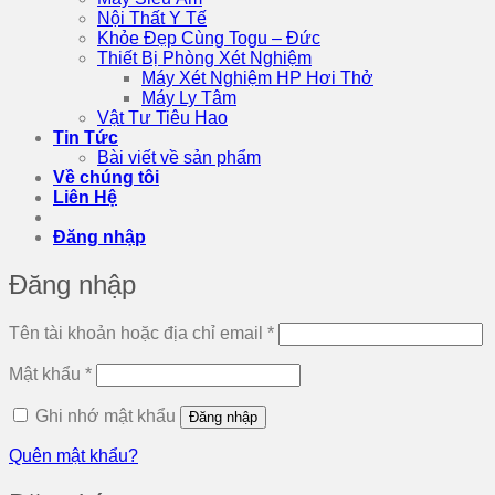
Nội Thất Y Tế
Khỏe Đẹp Cùng Togu – Đức
Thiết Bị Phòng Xét Nghiệm
Máy Xét Nghiệm HP Hơi Thở
Máy Ly Tâm
Vật Tư Tiêu Hao
Tin Tức
Bài viết về sản phẩm
Về chúng tôi
Liên Hệ
Đăng nhập
Đăng nhập
Bắt
Tên tài khoản hoặc địa chỉ email
*
buộc
Bắt
Mật khẩu
*
buộc
Ghi nhớ mật khẩu
Đăng nhập
Quên mật khẩu?