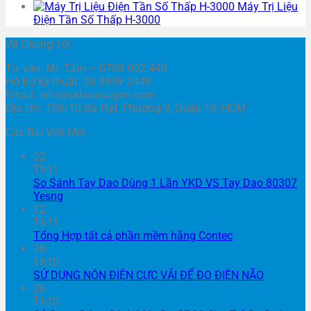
Máy Trị Liệu
Điện Tần Số Thấp H-3000
Về Chúng Tôi
Tư vấn: Mr. Tâm – 0788 002 449
Hỗ trợ kỹ thuật: 08 9999 2449
Email: info@ykhoasaigon.com
Địa chỉ: 158/10 Bà Hạt, Phường 9, Quận 10, HCM
Các Bài Viết Mới
22
Th11
So Sánh Tay Dao Dùng 1 Lần YKD VS Tay Dao 80307
Yesng
12
Th11
Tổng Hợp tất cả phần mềm hãng Contec
26
Th10
SỬ DỤNG NÓN ĐIỆN CỰC VẢI ĐỂ ĐO ĐIỆN NÃO
26
Th10