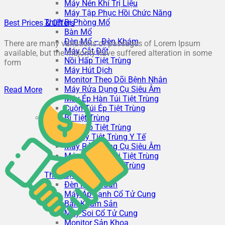
Máy Nén Khí Trị Liệu
Máy Tập Phục Hồi Chức Năng
Thiết Bị Phòng Mổ
Best Prices & Offers
Bàn Mổ
Đèn Mổ – Đèn Khám
There are many variations of passages of Lorem Ipsum
Máy Cắt Đốt
available, but the majority have suffered alteration in some
Nồi Hấp Tiệt Trùng
form
Máy Hút Dịch
Monitor Theo Dõi Bệnh Nhân
Máy Rửa Dụng Cụ Siêu Âm
Read More
Máy Ép Hàn Túi Tiệt Trùng
Cuộn Túi Ép Tiệt Trùng
Thiết Bị Tiệt Trùng
Nồi Hấp Tiệt Trùng
Tủ Sấy Tiệt Trùng Y Tế
Máy Rửa Dụng Cụ Siêu Âm
Máy Ép Hàn Túi Tiệt Trùng
Cuộn Túi Ép Tiệt Trùng
Thiết Bị Sản Khoa
Đèn Khám Sản
Máy Áp Lạnh Cổ Tử Cung
Bàn Khám Sản
Máy Soi Cổ Tử Cung
Monitor Sản Khoa