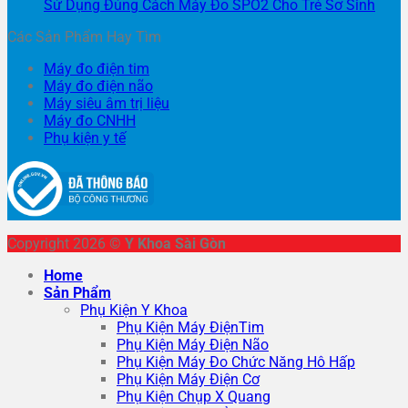
Sử Dụng Đúng Cách Máy Đo SPO2 Cho Trẻ Sơ Sinh
Các Sản Phẩm Hay Tìm
Máy đo điện tim
Máy đo điện não
Máy siêu âm trị liệu
Máy đo CNHH
Phụ kiện y tế
Copyright 2026 ©
Y Khoa Sài Gòn
Home
Sản Phẩm
Phụ Kiện Y Khoa
Phụ Kiện Máy ĐiệnTim
Phụ Kiện Máy Điện Não
Phụ Kiện Máy Đo Chức Năng Hô Hấp
Phụ Kiện Máy Điện Cơ
Phụ Kiện Chụp X Quang