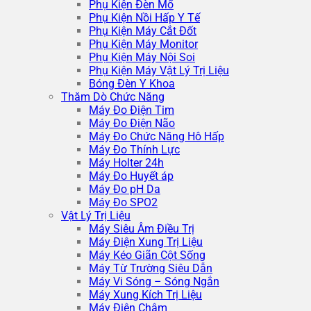
Phụ Kiện Đèn Mổ
Phụ Kiện Nồi Hấp Y Tế
Phụ Kiện Máy Cắt Đốt
Phụ Kiện Máy Monitor
Phụ Kiện Máy Nội Soi
Phụ Kiện Máy Vật Lý Trị Liệu
Bóng Đèn Y Khoa
Thăm Dò Chức Năng
Máy Đo Điện Tim
Máy Đo Điện Não
Máy Đo Chức Năng Hô Hấp
Máy Đo Thính Lực
Máy Holter 24h
Máy Đo Huyết áp
Máy Đo pH Da
Máy Đo SPO2
Vật Lý Trị Liệu
Máy Siêu Âm Điều Trị
Máy Điện Xung Trị Liệu
Máy Kéo Giãn Cột Sống
Máy Từ Trường Siêu Dẫn
Máy Vi Sóng – Sóng Ngắn
Máy Xung Kích Trị Liệu
Máy Điện Châm