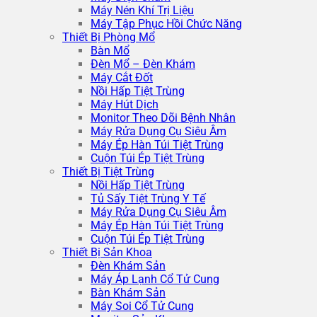
Máy Nén Khí Trị Liệu
Máy Tập Phục Hồi Chức Năng
Thiết Bị Phòng Mổ
Bàn Mổ
Đèn Mổ – Đèn Khám
Máy Cắt Đốt
Nồi Hấp Tiệt Trùng
Máy Hút Dịch
Monitor Theo Dõi Bệnh Nhân
Máy Rửa Dụng Cụ Siêu Âm
Máy Ép Hàn Túi Tiệt Trùng
Cuộn Túi Ép Tiệt Trùng
Thiết Bị Tiệt Trùng
Nồi Hấp Tiệt Trùng
Tủ Sấy Tiệt Trùng Y Tế
Máy Rửa Dụng Cụ Siêu Âm
Máy Ép Hàn Túi Tiệt Trùng
Cuộn Túi Ép Tiệt Trùng
Thiết Bị Sản Khoa
Đèn Khám Sản
Máy Áp Lạnh Cổ Tử Cung
Bàn Khám Sản
Máy Soi Cổ Tử Cung