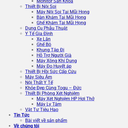
Monitor Sản Khoa
Thiết Bị Nội Soi
Máy Nội Soi Tai Mũi Họng
Bàn Khám Tai Mũi Họng
Ghế Khám Tai Mũi Họng
Dụng Cụ Phẫu Thuật
Y Tế Gia Đình
Xe Lăn
Ghế Bô
Khung Tập Đi
Hỗ Trợ Người Già
Máy Xông Khí Dung
Máy Đo Huyết áp
Thiết Bị Hồi Sức Cấp Cứu
Máy Siêu Âm
Nội Thất Y Tế
Khỏe Đẹp Cùng Togu – Đức
Thiết Bị Phòng Xét Nghiệm
Máy Xét Nghiệm HP Hơi Thở
Máy Ly Tâm
Vật Tư Tiêu Hao
Tin Tức
Bài viết về sản phẩm
Về chúng tôi