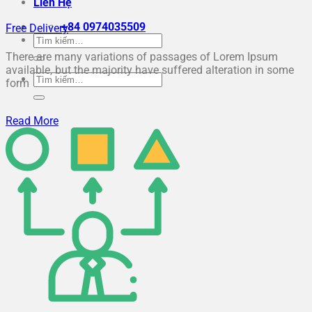
Liên Hệ
+84 0974035509
Free Delivery
Tìm
kiếm:
There are many variations of passages of Lorem Ipsum
available, but the majority have suffered alteration in some
Tìm
form
kiếm:
Read More