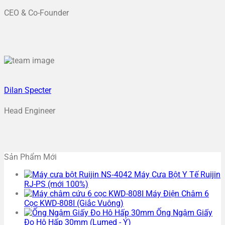
CEO & Co-Founder
Dilan Specter
Head Engineer
Sản Phẩm Mới
Máy Cưa Bột Y Tế Ruijin
RJ-PS (mới 100%)
Máy Điện Châm 6
Cọc KWD-808I (Giắc Vuông)
Ống Ngậm Giấy
Đo Hô Hấp 30mm (Lumed - Ý)