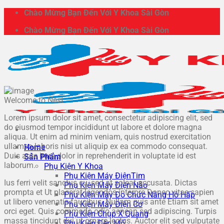
Bỏ
Chào Mừng Bạn Đến Với Y Khoa Sài Gòn
qua
Chào Mừng Bạn Đến Với Y Khoa Sài Gòn
nội
dung
Welcome to Nest
Lorem ipsum dolor sit amet, consectetur adipiscing elit, sed
do eiusmod tempor incididunt ut labore et dolore magna
aliqua. Ut enim ad minim veniam, quis nostrud exercitation
ullamco laboris nisi ut aliquip ex ea commodo consequat.
Home
Duis aute irure dolor in reprehenderit in voluptate id est
Sản Phẩm
laborum.
Phụ Kiện Y Khoa
Phụ Kiện Máy ĐiệnTim
Ius ferri velit sanctus cu, sed at soleat accusata. Dictas
Phụ Kiện Máy Điện Não
prompta et Ut placerat legendos interpre.Donec vitae sapien
Phụ Kiện Máy Đo Chức Năng Hô Hấp
ut libero venenatis faucibus. Nullam quis ante Etiam sit amet
Phụ Kiện Máy Điện Cơ
orci eget. Quis commodo odio aenean sed adipiscing. Turpis
Phụ Kiện Chụp X Quang
massa tincidunt dui ut ornare lectus. Auctor elit sed vulputate
Phụ Kiện Đèn Mổ