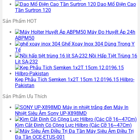
Dao Mổ Điện Cao
Tần Surtron 120
Sản Phẩm HOT
Máy Đo Huyết Áp 24h
ABPM50
Ghế Xoay Inox 304 Dùng Trong Y
Tế
Nồi Hấp Tiệt Trùng 16
Lít SA-232
Kẹp Phẫu Tích Semken 1x2T 15cm 12.0196.15 Hilbro-
Pakistan
Sản Phẩm Ưu Thích
Máy In
Nhiệt Siêu Âm Sony UP-X898MD
Kìm Cắt Đinh Có Cộng Lực Hilbro (Các Cỡ 16~47Cm)
Máy Siêu Âm Điều Trị
Đa Tần OCE-ETUS-001