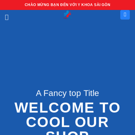
Bỏ
CHÀO MỪNG BẠN ĐẾN VỚI Y KHOA SÀI GÒN
qua
nội
dung
A Fancy top Title
WELCOME TO
COOL OUR